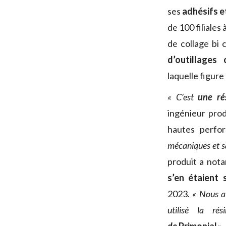
ses
adhésifs 
de 100 filiales
de collage bi
d’outillage
laquelle figure
« C’est
une ré
ingénieur pro
hautes perfo
mécaniques et s
produit a not
s’en étaient 
2023.
« Nous a
utilisé la r