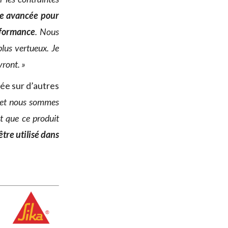
le avancée pour
rformance
. Nous
lus vertueux. Je
vront. »
sée sur d’autres
et nous sommes
t que ce produit
 être utilisé dans