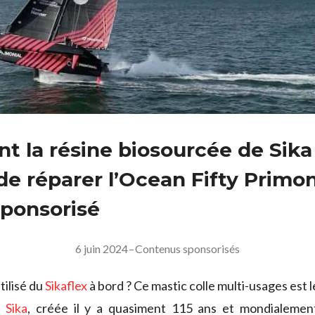
 la résine biosourcée de Sika
de réparer l’Ocean Fifty Primon
sponsorisé
6 juin 2024
–
Contenus sponsorisés
tilisé du
Sikaflex
à bord ? Ce mastic colle multi-usages est 
,
Sika
, créée il y a quasiment 115 ans et mondialeme