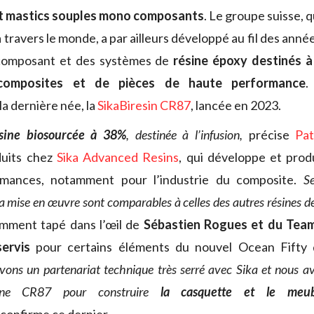
et mastics souples mono composants
. Le groupe suisse, 
 à travers le monde, a par ailleurs développé au fil des anné
 composant et des systèmes de
résine époxy destinés à
s composites et de pièces de haute performance
.
 la dernière née, la
SikaBiresin CR87
, lancée en 2023.
sine biosourcée à 38%
, destinée à l’infusion,
précise
Pat
duits chez
Sika Advanced Resins
, qui développe et prod
rmances, notamment pour l’industrie du composite.
S
a mise en œuvre sont comparables à celles des autres résines d
amment tapé dans l’œil de
Sébastien Rogues et du Team
servis
pour certains éléments du nouvel Ocean Fifty 
vons un partenariat technique très serré avec Sika et nous
ésine CR87 pour construire
la casquette et le meu