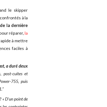
and le skipper
confrontés à la
de la dernière
 pour réparer,
la
 rapide à mettre
nces faciles à
ast, a duré deux
, post-cuites et
aPower-755, puis
1.”
 ?
« D’un point de
r les contraintes