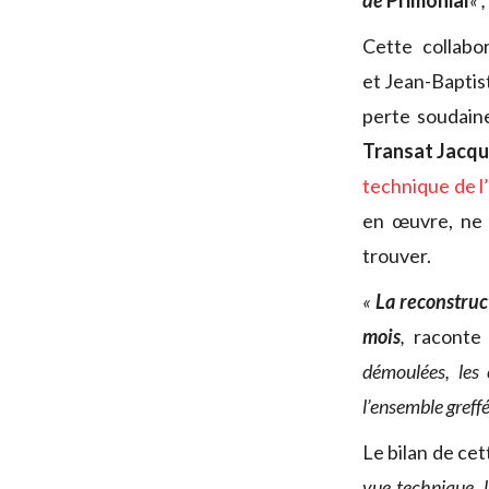
de
Primonial
« ,
Cette collabo
et Jean-Baptis
perte soudaine
Transat Jacqu
technique de l’
en œuvre, ne 
trouver.
«
La reconstruc
mois
,
raconte 
démoulées, les 
l’ensemble greff
Le bilan de ce
vue technique, l