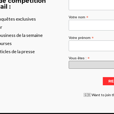
 de compétition
il :
*
Votre nom
enquêtes exclusives
ur
business de la semaine
*
Votre prénom
ourses
ticles de la presse
*
Vous êtes :
🇬🇧 Want to join t