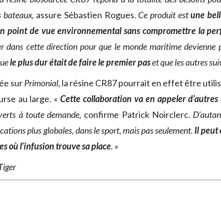
s bateaux,
assure Sébastien Rogues.
Ce produit est
une bel
un point de vue environnemental sans compromettre la pe
r dans cette direction pour que le monde maritime devienne p
que
le plus dur était de faire le premier pas
et que les autres sui
dée sur
Primonial
, la résine CR87 pourrait en effet être utili
urse au large.
«
Cette collaboration va en appeler d’autres
erts à toute demande,
confirme Patrick Noirclerc.
D’autan
cations plus globales, dans le sport, mais pas seulement.
Il peut
es où l’infusion trouve sa place
. »
Tiger