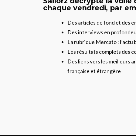
Sailorz décrypte la voile
chaque vendredi, par ema
Des articles de fond et des 
Des interviews en profonde
La rubrique Mercato : l’actu 
Les résultats complets des c
Des liens vers les meilleurs ar
française et étrangère