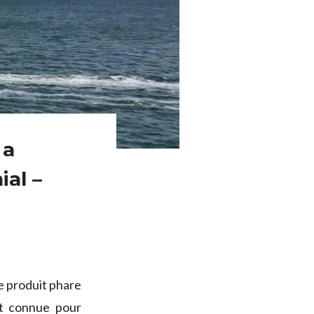
 a
ial –
le produit phare
nt connue pour