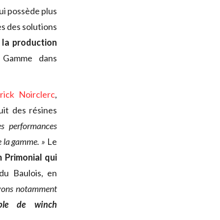
qui possède plus
es des solutions
 la production
 Gamme dans
rick Noirclerc
,
uit des résines
es performances
e la gamme. »
Le
 Primonial qui
du Baulois, en
 avons notamment
ble de winch