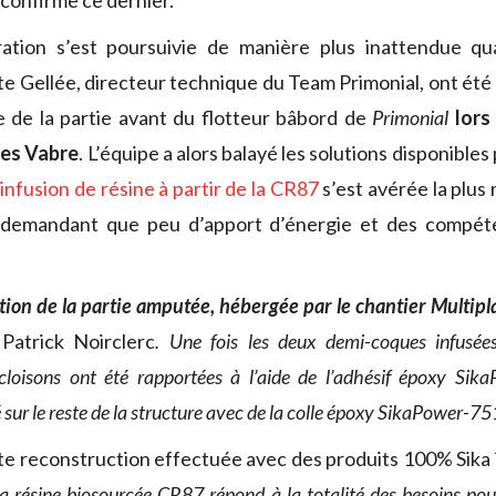
confirme ce dernier.
ration s’est poursuivie de manière plus inattendue qu
te Gellée, directeur technique du Team Primonial, ont été 
 de la partie avant du flotteur bâbord de
Primonial
lors 
es Vabre
. L’équipe a alors balayé les solutions disponibles
infusion de résine à partir de la CR87
s’est avérée la plus
demandant que peu d’apport d’énergie et des compéte
tion de la partie amputée, hébergée par le chantier Multipl
Patrick Noirclerc
. Une fois les deux demi-coques infusées
cloisons ont été rapportées à l’aide de l’adhésif époxy Sik
é sur le reste de la structure avec de la colle époxy SikaPower-75
tte reconstruction effectuée avec des produits 100% Sika
a résine biosourcée CR87 répond à la totalité des besoins pou