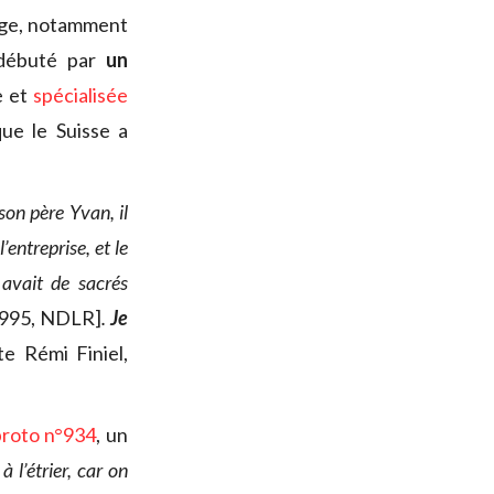
rage, notamment
a débuté par
un
e et
spécialisée
que le Suisse a
son père Yvan, il
’entreprise, et le
 avait de sacrés
1995, NDLR]
.
Je
e Rémi Finiel,
proto n°934
, un
à l’étrier, car on