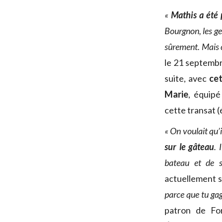
«
Mathis a été 
Bourgnon, les gen
sûrement. Mais ce
le 21 septembr
suite, avec
cet
Marie
, équip
cette transat (
« On voulait qu’i
sur le gâteau
. 
bateau et de s
actuellement s
parce que tu gag
patron de F