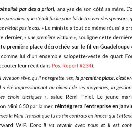
pénalisé par des a priori
,
analyse de son côté sa mère.
Com
s pensaient que c’était facile pour lui de trouver des sponsors, q
 n’était pas le cas. »
Le ministe a tout de même réussi à pr
e dernier,
« une première victoire »
, souligne cette dernièr
te première place décrochée sur le fil en Guadeloupe
é comme lui d’un ensemble salopette-veste de quart F
écouter leur récit dans
Pos. Report #234
).
l vive son rêve, qu’il ne regrette rien,
la première place, c’est v
Il a été impressionnant au niveau de ses moyennes, la gestion
es choix tactiques »
, salue Rémi Finiel. Le jeune mar
on Mini 6.50 par la mer,
réintégrera l’entreprise en janvi
nes la Mini Transat que tu as dix contrats en Imoca qui t’atten
orward WIP.
Donc il va revenir avec nous et il est conte