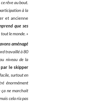
é ce rêve au bout.
articipation à la
er et ancienne
mprend que ses
à tout le monde. »
 avons aménagé
ord travaillé à 80
au niveau de la
 par le skipper
acile, surtout en
ntré énormément
me ça ne marchait
 mais cela n’a pas