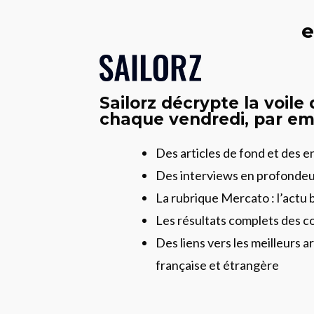
e
Sailorz décrypte la voile
chaque vendredi, par ema
Des articles de fond et des 
Des interviews en profonde
La rubrique Mercato : l’actu 
Les résultats complets des c
Des liens vers les meilleurs ar
française et étrangère