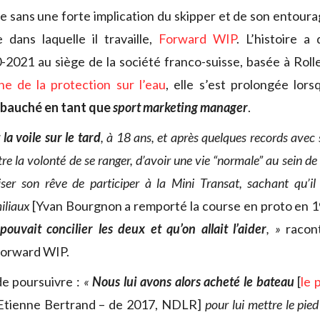
le sans une forte implication du skipper et de son entou
e dans laquelle il travaille,
Forward WIP
. L’histoire 
2021 au siège de la société franco-suisse, basée à Roll
e de la protection sur l’eau
, elle s’est prolongée lors
bauché en tant que
sport marketing manager
.
 la voile sur le tard
, à 18 ans, et après quelques records avec 
re la volonté de se ranger, d’avoir une vie “normale” au sein de l
iser son rêve de participer à la Mini Transat, sachant qu’il
iliaux
[Yvan Bourgnon a remporté la course en proto en 
l pouvait concilier les deux et qu’on allait l’aider
, »
racont
Forward WIP.
de poursuivre :
«
Nous lui avons alors acheté le bateau
[
le 
 Etienne Bertrand – de 2017, NDLR]
pour lui mettre le pied 