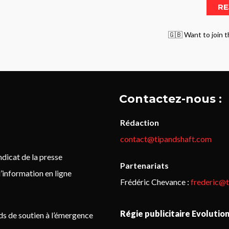
🇬🇧 Want to join t
Contactez-nous :
Rédaction
contact@tipandshaft.com
icat de la presse
Partenariats
’information en ligne
Frédéric Chevance :
frederic@
Régie publicitaire Evolutio
ds de soutien à l’émergence