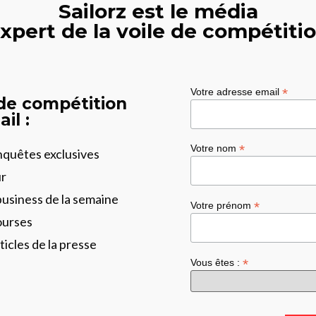
Sailorz est le média
xpert de la voile de compétiti
*
Votre adresse email
 de compétition
il :
*
Votre nom
enquêtes exclusives
ur
business de la semaine
*
Votre prénom
ourses
ticles de la presse
*
Vous êtes :