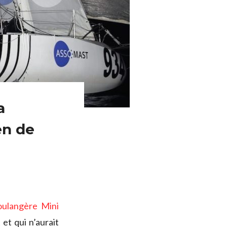
a
en de
oulangère Mini
et qui n’aurait