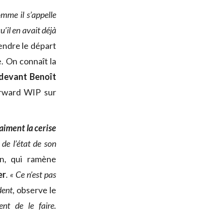
me il s’appelle
u’il en avait déjà
endre le départ
e. On connaît la
 devant Benoît
orward WIP sur
raiment la cerise
 de l’état de son
in, qui ramène
er
.
« Ce n’est pas
dent
, observe le
nt de le faire.