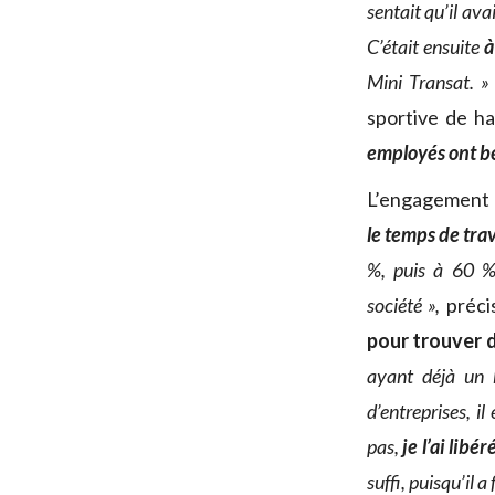
sentait qu’il ava
C’était ensuite
à
Mini Transat. 
sportive de h
employés ont be
L’engagement 
le temps de tra
%, puis à 60 %
société »,
préci
pour trouver 
ayant déjà un 
d’entreprises, i
pas,
je l’ai lib
suffi, puisqu’il a