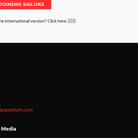
he international version? Click here 🇬🇧
tipandshaft.com
n Media