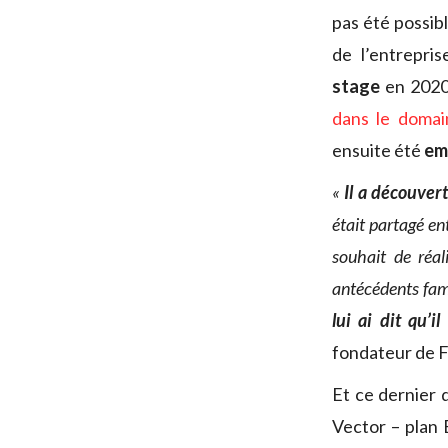
pas été possib
de l’entrepris
stage
en 2020-
dans le domain
ensuite été
em
«
Il a découvert
était partagé ent
souhait de réal
antécédents fam
lui ai dit qu’i
fondateur de 
Et ce dernier 
Vector – plan