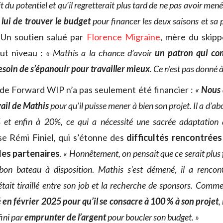
it du potentiel et qu’il regretterait plus tard de ne pas avoir men
 lui de trouver le budget
pour financer les deux saisons et sa p
»
Un soutien salué par
Florence Migraine
, mère du skipp
aut niveau :
« Mathis a la chance d’avoir
un patron qui co
soin de s’épanouir pour travailler mieux
. Ce n’est pas donné 
de Forward WIP n’a pas seulement été financier :
«
Nous
vail de Mathis
pour qu’il puisse mener à bien son projet. Il a d’ab
 et enfin à 20%, ce qui a nécessité une sacrée adaptation 
se Rémi Finiel
,
qui s’étonne des
difficultés rencontrées
des partenaires
.
« Honnêtement, on pensait que ce serait plus f
bon bateau à disposition
.
Mathis s’est démené, il a renco
l était tiraillé entre son job et la recherche de sponsors. Com
éré en février 2025 pour qu’il se consacre à 100 % à son projet
,
 fini par
emprunter de l’argent
pour boucler son budget. »