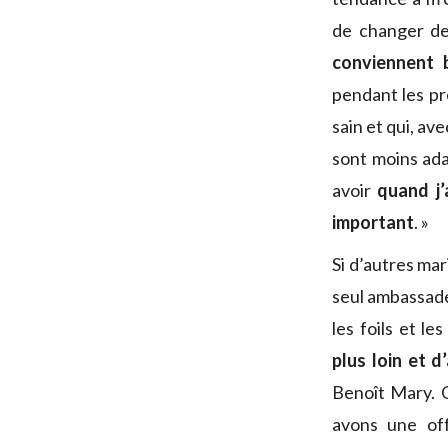
de changer d
conviennent 
pendant les pr
sain et qui, av
sont moins ada
avoir
quand j’
important
. »
Si d’autres ma
seul ambassadeu
les foils et l
plus loin et 
Benoît Mary. C
avons une of