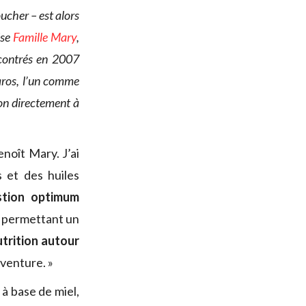
ucher – est alors
ise
Famille Mary
,
ncontrés en 2007
aros, l’un comme
on directement à
noît Mary. J’ai
 et des huiles
stion optimum
, permettant un
trition autour
venture. »
à base de miel,