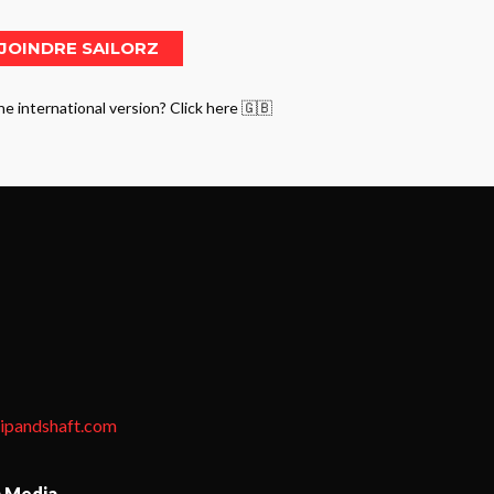
he international version? Click here 🇬🇧
tipandshaft.com
n Media