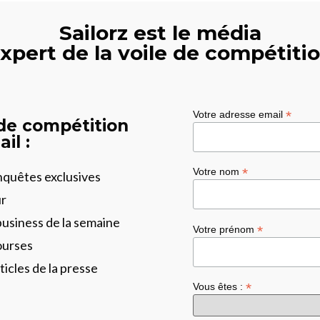
Sailorz est le média
xpert de la voile de compétiti
*
Votre adresse email
 de compétition
il :
*
Votre nom
enquêtes exclusives
ur
business de la semaine
*
Votre prénom
ourses
ticles de la presse
*
Vous êtes :