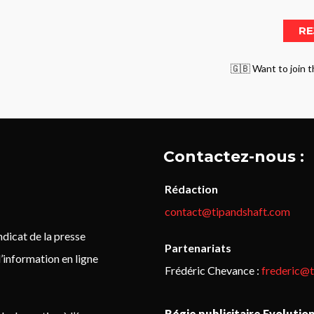
🇬🇧 Want to join t
Contactez-nous :
Rédaction
contact@tipandshaft.com
icat de la presse
Partenariats
’information en ligne
Frédéric Chevance :
frederic@
Régie publicitaire Evolutio