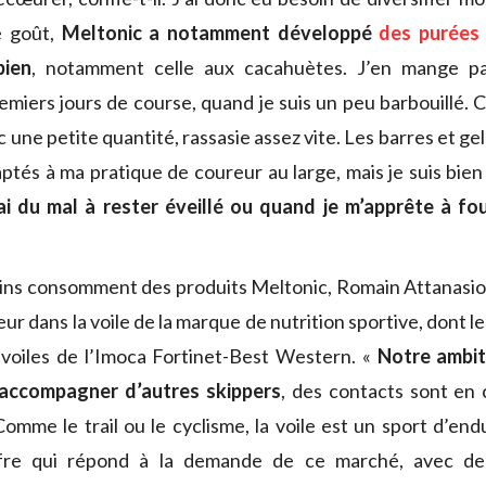
e goût,
Meltonic a notamment développé
des purées 
bien
, notamment celle aux cacahuètes. J’en mange pa
emiers jours de course, quand je suis un peu barbouillé. C
ec une petite quantité, rassasie assez vite. Les barres et g
ptés à ma pratique de coureur au large, mais je suis bien
ai du mal à rester éveillé ou quand je m’apprête à fou
rins consomment des produits Meltonic, Romain Attanasio e
r dans la voile de la marque de nutrition sportive, dont l
es voiles de l’Imoca Fortinet-Best Western. «
Notre ambiti
d’accompagner d’autres skippers
, des contacts sont en 
omme le trail ou le cyclisme, la voile est un sport d’en
fre qui répond à la demande de ce marché, avec des