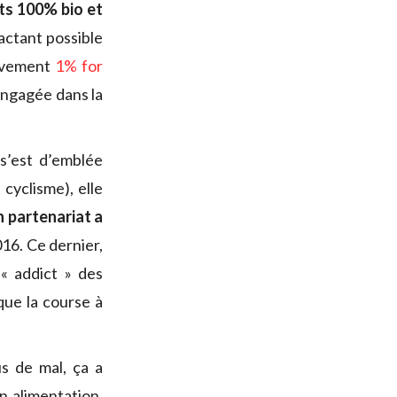
ts 100% bio et
actant possible
ouvement
1% for
 engagée dans la
 s’est d’emblée
 cyclisme), elle
n partenariat a
16. Ce dernier,
« addict » des
ique la course à
us de mal, ça a
n alimentation,