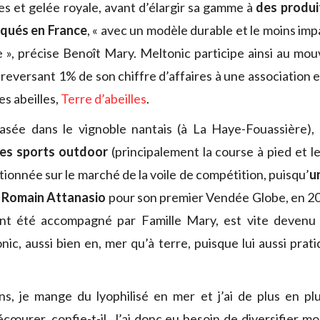
es et gelée royale, avant d’élargir sa gamme à
des produi
iqués en France
, « avec un modèle durable et le moins imp
e », précise Benoît Mary. Meltonic participe ainsi au m
n reversant 1% de son chiffre d’affaires à une association
s abeilles,
Terre d’abeilles
.
basée dans le vignoble nantais (à La Haye-Fouassière),
les sports outdoor
(principalement la course à pied et le
itionnée sur le marché de la voile de compétition, puisqu’
u
 Romain Attanasio
pour son premier Vendée Globe, en 20
nt été accompagné par Famille Mary, est vite devenu 
ic, aussi bien en, mer qu’à terre, puisque lui aussi prat
s, je mange du lyophilisé en mer et j’ai de plus en pl
cœurer, confie-t-il. J’ai donc eu besoin de diversifier mo