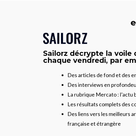
e
Sailorz décrypte la voile
chaque vendredi, par ema
Des articles de fond et des 
Des interviews en profonde
La rubrique Mercato : l’actu 
Les résultats complets des c
Des liens vers les meilleurs ar
française et étrangère