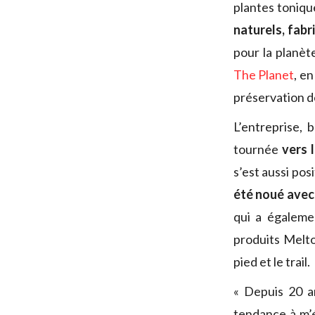
plantes toniqu
naturels, fabr
pour la planèt
The Planet
, e
préservation de
L’entreprise, 
tournée
vers 
s’est aussi pos
été noué avec
qui a égaleme
produits Melton
pied et le trail.
« Depuis 20 an
tendance à m’é