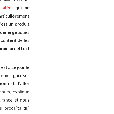
salées
qui me
rticulièrement
’est un produit
els énergétiques
 content de les
rnir un effort
st à ce jour le
e nom figure sur
on est d’aller
cours, explique
durance et nous
 produits qui