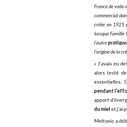
France de voile 
commercial dans 
créée en 1921 p
lorsque Famille
l’autre
pratiquen
l’origine de la c
« J’avais eu d
alors testé d
essentielles.
pendant l’eff
apport d’énergi
du miel
et j’ai
Meltonic a déb