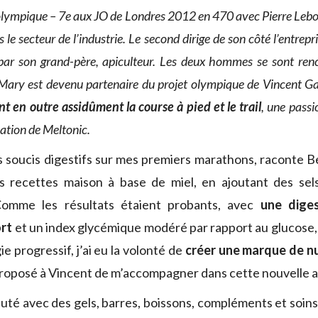
olympique – 7e aux JO de Londres 2012 en 470 avec Pierre Lebo
le secteur de l’industrie. Le second dirige de son côté l’entrepr
ar son grand-père, apiculteur. Les deux hommes se sont re
 Mary est devenu partenaire du projet olympique de Vincent G
t en outre assidûment la course à pied et le trail
, une passi
réation de Meltonic.
es soucis digestifs sur mes premiers marathons, raconte Be
es recettes maison à base de miel, en ajoutant des sels
 Comme les résultats étaient probants, avec
une dige
ort
et un index glycémique modéré par rapport au glucose
e progressif, j’ai eu la volonté de
créer une marque de nu
 proposé à Vincent de m’accompagner dans cette nouvelle a
uté avec des gels, barres, boissons, compléments et soins 