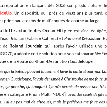
i sa réputation en lançant dès 2006 son produit phare, l
ideUp
.
Un dispositif, qui, près de vingt ans plus tard, 
les principaux teams de multicoques de course au large.
la flotte actuelle des Ocean Fifty
en est ainsi équipée
l’eau,
Réalités
(Fabrice Cahierc) et
Primonial
(Sébastien Ro
nt de
Roland Jourdain
qui, après l’avoir utilisée une 
MOD70, a adopté cette solution pour son catamaran
We Exp
n vue de la Route du Rhum-Destination Guadeloupe.
s que le bateau pouvait facilement lever la patte et que mon but
roit en Guadeloupe, j’avais demandé à Christophe de me faire 
os, ça penche, ça choque !
Ça m’a permis de passer une trè
me en catégorie Rhum Multi, NDLR]
, avec des seuils de gîte
. J’ai eu pas mal de choqués, mais je préférais me faire des