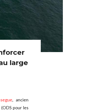
nforcer
au large
ssegue
, ancien
m
(ODS pour les