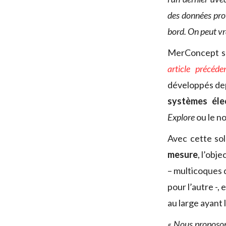
des données pro
bord. On peut v
MerConcept s’
article précéde
développés de
systèmes éle
Explore
ou le n
Avec cette sol
mesure
, l’obj
– multicoques d
pour l’autre -, 
au large ayant l
« Nous proposo