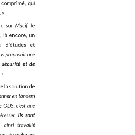
r comprimé, qui
. »
ord sur
Macif
, le
, là encore, un
u d’études et
us proposait une
 sécurité et de
. »
 la solution de
tionner en tandem
c ODS, c’est que
éresser,
ils sont
ainsi travaillé
met de mélanger