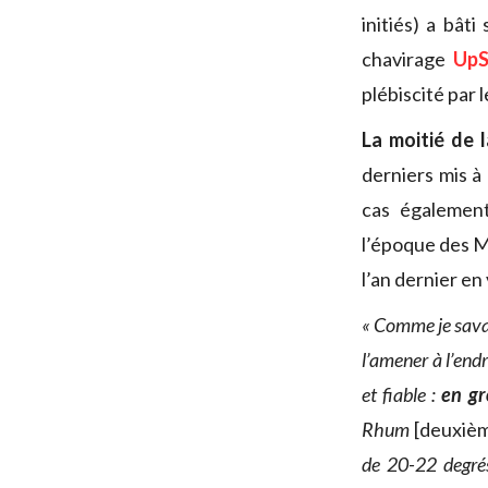
initiés) a bât
chavirage
UpS
plébiscité par 
La moitié de 
derniers mis à 
cas égaleme
l’époque des 
l’an dernier e
« Comme je savai
l’amener à l’end
et fiable :
en gr
Rhum
[deuxiè
de 20-22 degrés