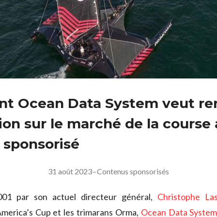
t Ocean Data System veut re
ion sur le marché de la course 
e sponsorisé
31 août 2023
–
Contenus sponsorisés
01 par son actuel directeur général,
Christophe La
’America’s Cup et les trimarans Orma,
Ocean Data Syste