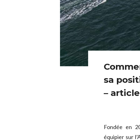
Commen
sa posit
– articl
Fondée en 20
équipier sur l