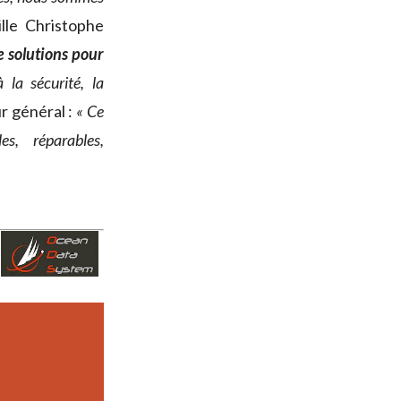
lle Christophe
e solutions pour
 la sécurité, la
r général :
« Ce
es, réparables,
r