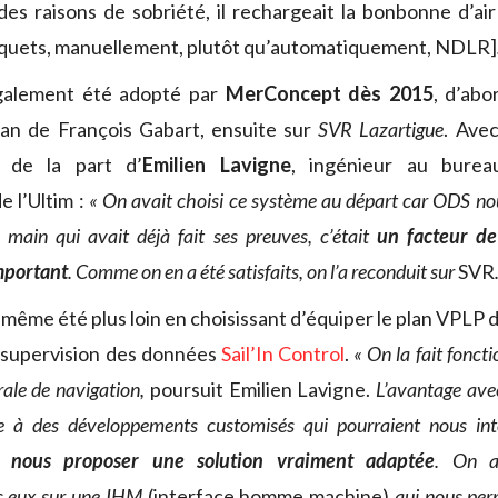
es raisons de sobriété, il rechargeait la bonbonne d’ai
aquets, manuellement, plutôt qu’automatiquement, NDLR]
galement été adopté par
MerConcept dès 2015
, d’ab
ran de François Gabart, ensuite sur
SVR Lazartigue
. Avec
f de la part d’
Emilien Lavigne
, ingénieur au burea
e l’Ultim :
« On avait choisi ce système au départ car ODS no
n main qui avait déjà fait ses preuves, c’était
un facteur de
mportant
. Comme on en a été satisfaits, on l’a reconduit sur
SVR
ême été plus loin en choisissant d’équiper le plan VPLP de
e supervision des données
Sail’In Control
.
« On la fait fonc
ale de navigation,
poursuit Emilien Lavigne.
L’avantage ave
e à des développements customisés qui pourraient nous int
r nous proposer une solution vraiment adaptée
. On a 
ec eux sur une IHM
(interface homme machine)
qui nous per