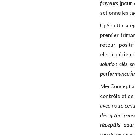
frayeurs
[pour d
actionne les t
UpSideUp a é
premier trima
retour positi
électronicien d
solution clés e
performance i
MerConcept a m
contrôle et d
avec notre centr
dès qu’on pens
réceptifs pou
l’an dernier av