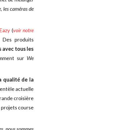
, les caméras de
Eazy
(
voir notre
. Des produits
 avec tous les
tamment sur
We
la qualité de la
ientèle actuelle
grande croisière
projets course
ires, nous sommes