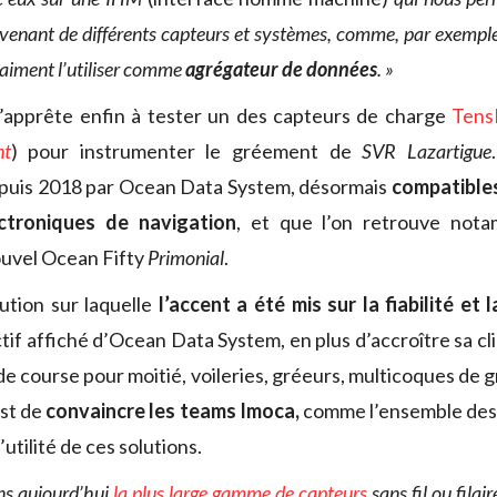
venant de différents capteurs et systèmes, comme, par exemple
raiment l’utiliser comme
agrégateur de données
. »
apprête enfin à tester un des capteurs de charge
Tens
nt
) pour instrumenter le gréement de
SVR Lazartigue
puis 2018 par Ocean Data System, désormais
compatibles
ctroniques de navigation
, et que l’on retrouve no
ouvel Ocean Fifty
Primonial
.
ution sur laquelle
l’accent a été mis sur la fiabilité et 
ectif affiché d’Ocean Data System, en plus d’accroître sa cl
e course pour moitié, voileries, gréeurs, multicoques de 
est de
convaincre les teams Imoca,
comme l’ensemble des 
’utilité de ces solutions.
ns aujourd’hui
la plus large gamme de capteurs
sans fil ou fila