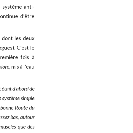
e système anti-
continue d’être
, dont les deux
gues). C’est le
première fois à
lore
, mis à l’eau
 était d’abord de
un système simple
s bonne Route du
 assez bas, autour
 muscles que des