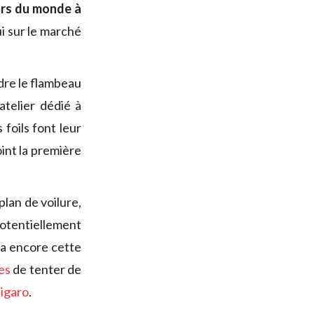
ours du monde à
i sur le marché
ndre le flambeau
atelier dédié à
foils font leur
int la première
plan de voilure,
potentiellement
ra encore cette
es
de tenter de
Figaro
.