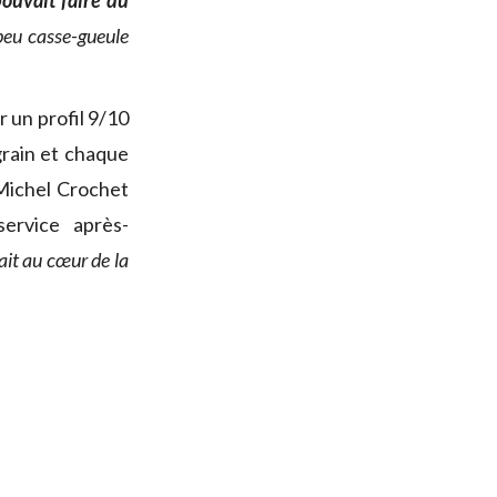
ouvait faire du
peu casse-gueule
r un profil 9/10
grain et chaque
-Michel Crochet
ervice après-
tait au cœur de la