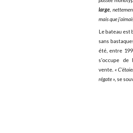
passée monotype 
large
, nettemen
mais que j’aimais
Le bateau est b
sans bastaques
été, entre 199
s’occupe de 
vente.
« C’étai
régate »,
se sou