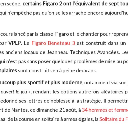
 en scène,
certains Figaro 2 ont l’équivalent de sept t
qui n’empêche pas qu’on se les arrache encore aujourd’hu
cours lancé par la classe Figaro et le chantier pour repre
 par
VPLP
. Le
Figaro Beneteau 3
est construit dans un 
es anciens locaux de Jeanneau Techniques Avancées. Les 
 qui n’est pas sans poser quelques problèmes de mise au po
plaires
sont construits en à peine deux ans.
aucoup plus sportif et plus moderne
, notamment via son 
 ouvert le jeu »
, rendant les options autrefois aléatoires 
redonné ses lettres de noblesse à la stratégie. Il permett
t de Nantes, ce dimanche 21 août, à
34 hommes et femm
aal de la course en solitaire à armes égales, la
Solitaire du 