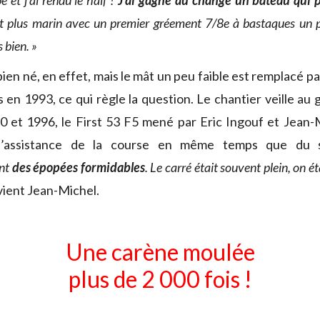
et j’ai rendu le half !
J’ai gagné au change un bateau qui p
t plus marin avec un premier gréement 7/8e à bastaques un 
 bien. »
ien né, en effet, mais le mât un peu faible est remplacé pa
 en 1993, ce qui règle la question. Le chantier veille au 
0 et 1996, le First 53 F5 mené par Eric Ingouf et Jean
l’assistance de la course en même temps que du s
ent
des épopées formidables
. Le carré était souvent plein, on é
vient Jean-Michel.
Une carène moulée
plus de 2 000 fois !