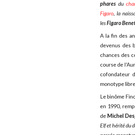
phares
du
cha
Figaro
, la nais
les
Figaro Benet
A la fin des a
devenus des bi
chances des c
course de l’Aur
cofondateur d
monotype libre
Le binôme Fino
en 1990, rempor
de
Michel Des
Elf et hérité du 