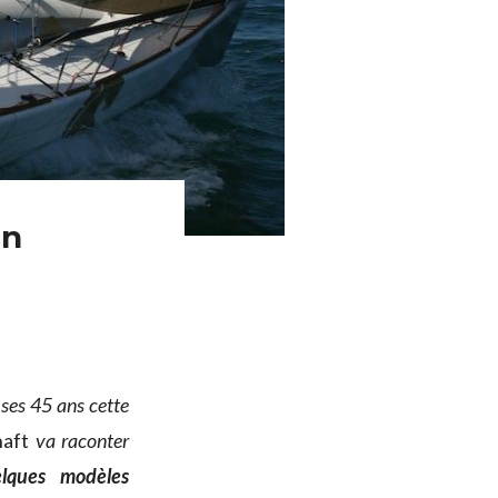
en
e ses 45 ans cette
haft
va raconter
elques modèles