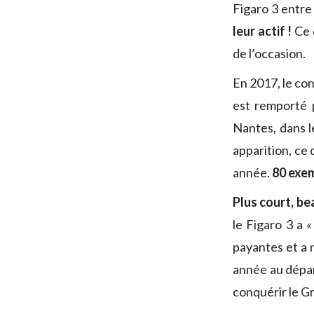
Figaro 3 entre
leur actif !
Ce 
de l’occasion.
En 2017, le con
est remporté
Nantes, dans l
apparition, ce
année.
80 exem
Plus court, be
le Figaro 3 a
«
payantes et a 
année au dépar
conquérir le Gr