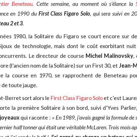
ntier Beneteau
. Cette semaine, au moment où s’élance la
sance en 1990 du
First Class Figaro Solo
, qui sera suivi en 
eau 2 et 3
.
nnées 1980, la Solitaire du Figaro se court encore sur de
joux de technologie, mais dont le coût exorbitant nuit 
oncurrents. Le directeur de course
Michel Malinovsky
,
ore (l’ancien nom de la Solitaire) sur un First 30, et
Jean-M
e la course en 1970, se rapprochent de Beneteau po
 de toute jauge.
t-Berret sort alors le
First Class Figaro Solo
et c’est Laure
te la première Solitaire à son bord, suivi d’Yves Parlier
joyeaux
qui raconte :
« En 1989, j’avais gagné la formule de 
dernier half tonner qui était une véritable McLaren. Trois mois ap