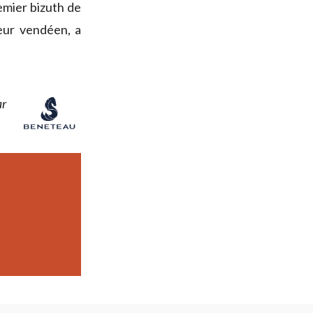
emier bizuth de
eur vendéen, a
ar