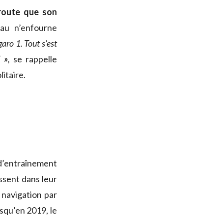
route que son
eau n’enfourne
garo 1. Tout s’est
i »
,
se rappelle
itaire.
 d’entraînement
ssent dans leur
e navigation par
rsqu’en 2019, le