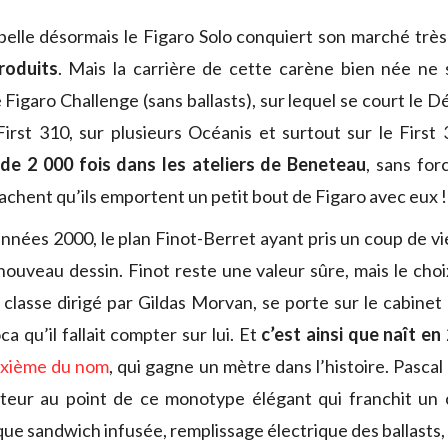
pelle désormais le Figaro Solo conquiert son marché très
roduits
. Mais la carrière de cette carène bien née ne s
 Figaro Challenge (sans ballasts), sur lequel se court le D
First 310, sur plusieurs Océanis et surtout sur le First 3
 de 2 000 fois dans les ateliers de Beneteau
, sans fo
achent qu’ils emportent un petit bout de Figaro avec eux !
nnées 2000, le plan Finot-Berret ayant pris un coup de vie
 nouveau dessin. Finot reste une valeur sûre, mais le cho
a classe dirigé par Gildas Morvan, se porte sur le cabinet
 qu’il fallait compter sur lui. Et
c’est ainsi que naît en
uxième du nom
, qui gagne un mètre dans l’histoire. Pasca
tteur au point de ce monotype élégant qui franchit un c
que sandwich infusée, remplissage électrique des ballasts