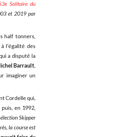
53e Solitaire du
2003 et 2019 par
s half tonners,
à l’égalité des
 qui a disputé la
ichel Barrault
,
ur imaginer un
nt Cordelle qui,
, puis, en 1992,
sélection Skipper
rès, la course est