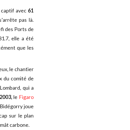
 captif avec
61
’arrête pas là.
éfi des Ports de
1.7, elle a été
rcément que les
ux, le chantier
ix du comité de
 Lombard, qui a
 2003,
le
Figaro
l Bidégorry joue
ap sur le plan
, mât carbone.