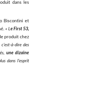
oduit dans les
o Biscontini et
hé.
« L
e First 53,
de produit chez
c’est-à-dire des
rés,
une dizaine
lus dans l’esprit