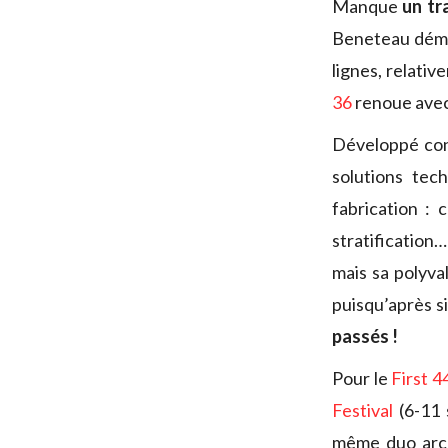
Manque
un tr
Beneteau déma
lignes, relati
36
renoue avec 
Développé conj
solutions tec
fabrication : 
stratification
mais sa polyva
puisqu’après s
passés !
Pour le
First 4
Festival
(6-11 
même duo arch