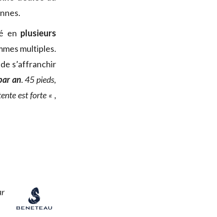
onnes.
né en
plusieurs
mmes multiples.
 de s’affranchir
par an
. 45 pieds,
ente est forte
«
,
ar