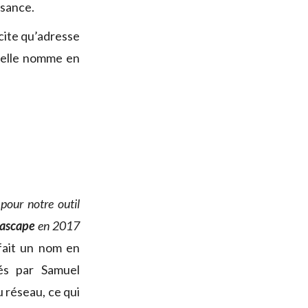
isance.
cite qu’adresse
u’elle nomme en
pour notre outil
eascape
en 2017
fait un nom en
és par Samuel
u réseau, ce qui