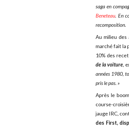
saga en compagn
Beneteau
. En c
recomposition.
Au milieu des 
marché fait la 
10% des recet
de la voiture
,
ex
années 1980, tou
pris le pas. »
Après le boo
course-croisièr
jauge IRC, contr
des First, dis