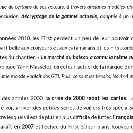
ie de certains de ses acteurs, à travers quelques modèles p
onclusion,
décryptage de la gamme actuelle
, adaptée à un 
années 2010, les First perdent un peu de leur pouvoir d
part belle aux croiseurs et aux catamarans et les First to
tes du chantier.
«
Le marché du bateau a connu la même ba
plique Yann Masselot, directeur actuel de la marque Be
t le monde voulait des GTI. Puis, ce sont les breaks, les 4×4 e
m des années 2000,
la crise de 2008 rebat les cartes
. 
e voit arriver des petites séries de voiliers très spéciali
e lesquels il est de plus en plus difficile de lutter.
François
paraît en 2007
et l’échec du First 30 sur plans Kouyoum