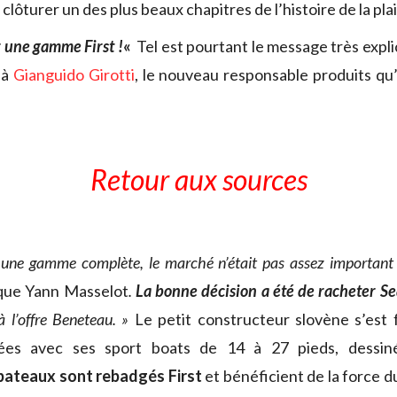
 clôturer un des plus beaux chapitres de l’histoire de la pla
r une gamme First !
«
Tel est pourtant le message très expli
 à
Gianguido Girotti
, le nouveau responsable produits q
Retour aux sources
r une gamme complète,
le marché n’était pas assez important 
ique Yann Masselot
.
La bonne décision a été de racheter S
 à l’offre Beneteau. »
Le petit constructeur slovène s’est 
ées avec ses sport boats de 14 à 27 pieds, dessin
bateaux sont rebadgés First
et bénéficient de la force d