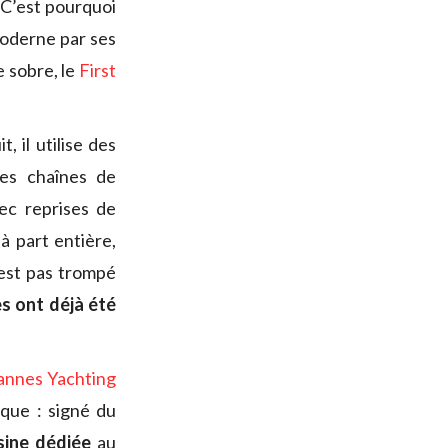
 C’est pourquoi
oderne par ses
e sobre, le
First
 il utilise des
des chaînes de
vec reprises de
à part entière,
 est pas trompé
 ont déjà été
annes Yachting
ique : signé du
sine dédiée
au