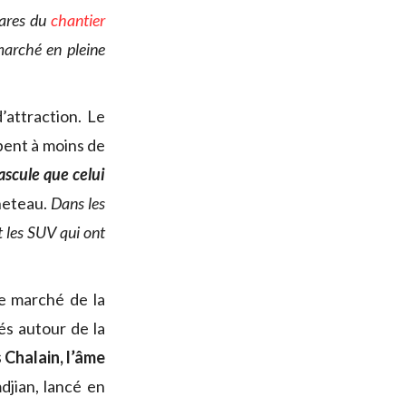
hares du
chantier
marché en pleine
’attraction. Le
mbent à moins de
scule que celui
neteau.
Dans les
t les SUV qui ont
Le marché de la
sés autour de la
 Chalain, l’âme
djian, lancé en