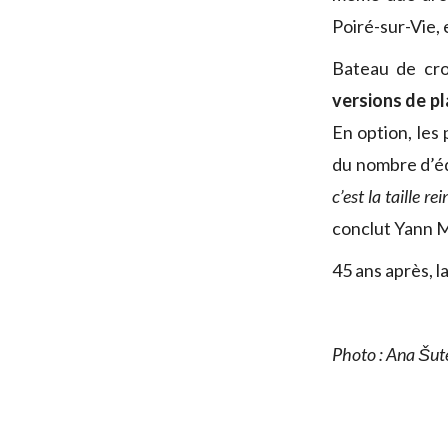
Poiré-sur-Vie,
Bateau de cro
versions de p
En option, les 
du nombre d’éq
c’est la taille 
conclut Yann M
45 ans après, l
Photo : Ana Šut