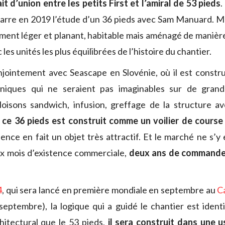
ait d’union entre les petits First et l’amiral de 53 pieds
.
rre en 2019 l’étude d’un 36 pieds avec Sam Manuard. M
vement léger et planant, habitable mais aménagé de manièr
les unités les plus équilibrées de l’histoire du chantier.
ointement avec Seascape en Slovénie, où il est construit,
hniques qui ne seraient pas imaginables sur de gran
cloisons sandwich, infusion, greffage de la structure a
…
ce 36 pieds est construit comme un voilier de course
lence en fait un objet très attractif. Et le marché ne s’y
ix mois d’existence commerciale,
deux ans de commandes
4
, qui sera lancé en première mondiale en septembre au
C
septembre), la logique qui a guidé le chantier est ident
itectural que le 53 pieds,
il sera construit dans une u