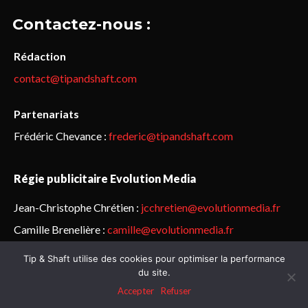
Contactez-nous :
Rédaction
contact@tipandshaft.com
Partenariats
Frédéric Chevance :
frederic@tipandshaft.com
Régie publicitaire Evolution Media
Jean-Christophe Chrétien :
jcchretien@evolutionmedia.fr
Camille Brenelière :
camille@evolutionmedia.fr
Tip & Shaft utilise des cookies pour optimiser la performance
© Sailorz 2015-2025. Tous droits réservés.
Mentions légales &
du site.
politique de confidentialité
Accepter
Refuser