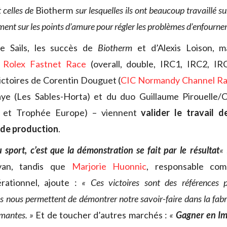
 celles de
Biotherm
sur lesquelles ils ont beaucoup travaillé sur 
ment sur les points d’amure pour régler les problèmes d’enfourne
e Sails, les succès de
Biotherm
et d’Alexis Loison, m
a Rolex Fastnet Race
(overall, double, IRC1, IRC2, IR
ictoires de Corentin Douguet (
CIC Normandy Channel R
ye (Les Sables-Horta) et du duo Guillaume Pirouelle/
’ et Trophée Europe) – viennent
valider le travail 
 de production
.
 sport, c’est que la démonstration se fait par le résultat
«
van, tandis que
Marjorie Huonnic
, responsable com
rationnel, ajoute :
« Ces victoires sont des références p
les nous permettent de démontrer notre savoir-faire dans la fabr
rmantes. »
Et de toucher d’autres marchés :
«
Gagner en Im