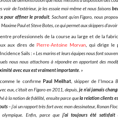
 protos de démonstration que nous mettons à disposition des cour
es voir de l’extérieur, je les essaie moi-même et nous faisons
be
x pour affiner le produit
. Sachant qu’en Figaro, nous propos
és Maxime Paul et Steve Botes, ce qui permet aux skippers d’avoir 
ntre professionnels de la course au large et de la fabric
aux aux dires de
Pierre-Antoine Morvan
, qui dirige le
Incidence Sails :
« Les marins et leurs équipes nous font souvent
quels nous nous attachons à répondre en apportant des modif
oximité avec eux est vraiment importante
. »
, comme le confirme
Paul Meilhat
, skipper de l’Imoca
B
vec eux, c’était en Figaro en 2011, depuis,
je n’ai jamais chang
hé à la notion de fidélité, ensuite parce que
la relation clients 
outs
– j’ai un rapport très fort avec mon dessinateur, Ronan Floc
e olympique. Enfin, parce que
j’ai toujours été satisfai