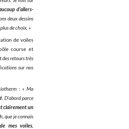
eurs. Je vais sur
aucoup d’allers-
ons deux dessins
plus de choix. »
ation de voiles
 pôle course et
 des retours très
ications sur nos
iotherm
:
« Ma
é
. D’abord parce
est clairement un
h, que je connais
t de mes voiles
,