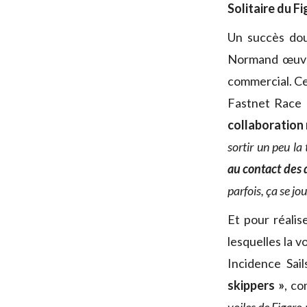
Solitaire du F
Un succès dou
Normand œuvre 
commercial. Ce
Fastnet Race (
collaboration
sortir un peu la 
au contact des 
parfois, ça se jou
Et pour réalis
lesquelles la v
Incidence Sai
skippers »
, co