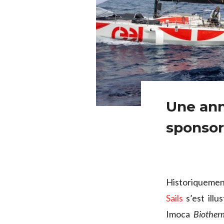
Une ann
sponsor
Historiquement
Sails
s’est illu
Imoca
Biother