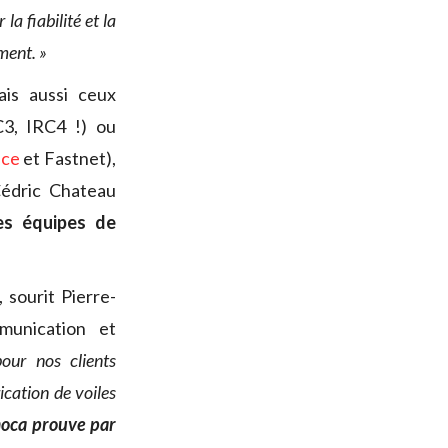
la fiabilité et la
ment. »
ais aussi ceux
C3, IRC4 !) ou
ace
et Fastnet),
Cédric Chateau
des équipes de
, sourit Pierre-
munication et
our nos clients
ication de voiles
oca prouve par