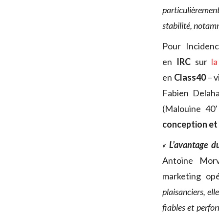
particulièrement
stabilité, notam
Pour Incidenc
en
IRC
sur
l
en
Class40
– v
Fabien Delaha
(Malouine 40
conception et
«
L’avantage du
Antoine Mor
marketing opé
plaisanciers, el
fiables et perfo