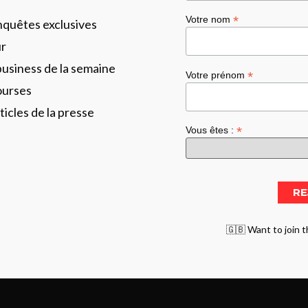
*
Votre nom
enquêtes exclusives
ur
business de la semaine
*
Votre prénom
ourses
ticles de la presse
*
Vous êtes :
🇬🇧 Want to join t