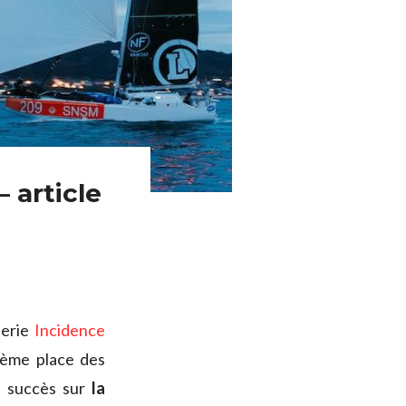
 article
lerie
Incidence
xième place des
le succès sur
la