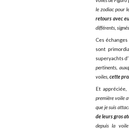
voiles de Figaro
le zodiac pour l
retours avec eu
différents, sign
Ces échanges e
sont primordi
superyachts d’
pertinents, aux
voiles,
cette pr
Et appréciée
première voile a
que je suis attac
de leurs gros at
depuis la voil