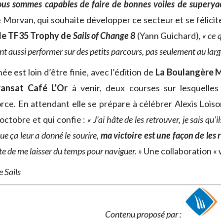
us sommes capables de faire de bonnes voiles de superya
 Morvan, qui souhaite développer ce secteur et se félici
r le TF35 Trophy de
Sails of Change 8
(Yann Guichard),
« ce 
nt aussi performer sur des petits parcours, pas seulement au larg
ée est loin d’être finie, avec l’édition de
La Boulangère M
ransat Café L’Or
à venir, deux courses sur lesquelles 
rce. En attendant elle se prépare à célébrer Alexis Loiso
octobre et qui confie :
« J’ai hâte de les retrouver, je sais qu’i
ue ça leur a donné le sourire,
ma victoire est une façon de les
rte de me laisser du temps pour naviguer. »
Une collaboration « w
e Sails
Contenu proposé par :