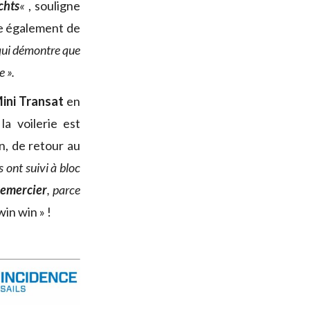
chts
«
, souligne
te également de
qui démontre que
e ».
ini Transat
en
la voilerie est
n, de retour au
ls ont suivi à bloc
 remercier
, parce
in win » !