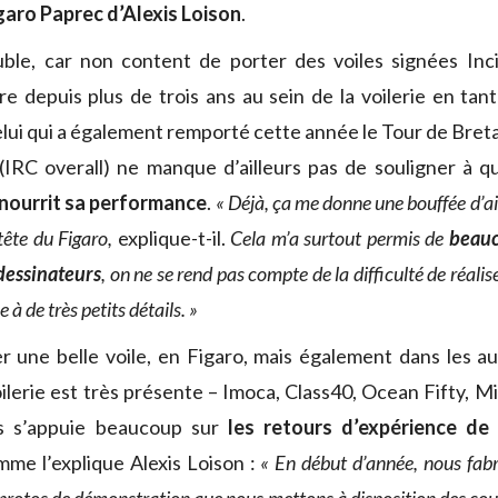
igaro Paprec
d’Alexis Loison
.
ble, car non content de porter des voiles signées Incid
depuis plus de trois ans au sein de la voilerie en tan
lui qui a également remporté cette année le Tour de Breta
IRC overall) ne manque d’ailleurs pas de souligner à q
 nourrit sa performance
.
« Déjà, ça me donne une bouffée d’air
tête du Figaro,
explique-t-il.
Cela m’a surtout permis de
beauc
dessinateurs
, on ne se rend pas compte de la difficulté de réalise
e à de très petits détails. »
er une belle voile, en Figaro, mais également dans les au
oilerie est très présente – Imoca, Class40, Ocean Fifty, Mi
ls s’appuie beaucoup sur
les retours d’expérience de 
mme l’explique Alexis Loison :
« En début d’année, nous fabr