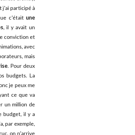
j’ai participé à
que c’était
une
es
, il y avait un
e conviction et
nimations, avec
borateurs, mais
rise
. Pour deux
os budgets. La
donc je peux me
yant ce que va
r un million de
 budget, il y a
’a, par exemple,
uc, on n’arrive