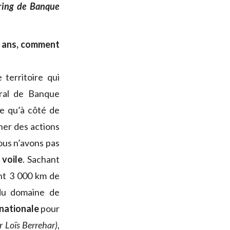
oring de Banque
5 ans, comment
territoire qui
ral de Banque
re qu’à côté de
ner des actions
ous n’avons pas
 voile
. Sachant
ent 3 000 km de
du domaine de
 nationale
pour
 Loïs Berrehar)
,