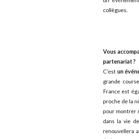
un événement
collègues.
Vous accompag
partenariat ?
C’est
un événe
grande course
France est éga
proche de la n
pour montrer n
dans la vie de
renouvellera 