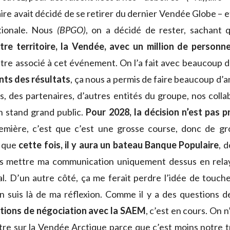
e avait décidé de se retirer du dernier Vendée Globe – et 
ationale. Nous
(BPGO)
, on a décidé de rester, sachant 
tre territoire, la Vendée, avec un million de personn
 être associé à cet événement. On l’a fait avec beaucoup d
nts des résultats
, ça nous a permis de faire beaucoup d’a
s, des partenaires, d’autres entités du groupe, nos colla
un stand grand public.
Pour 2028, la décision n’est pas p
première, c’est que c’est une grosse course, donc de gr
t que
cette fois, il y aura un bateau Banque Populaire
, 
ais mettre ma communication uniquement dessus en rela
nal. D’un autre côté, ça me ferait perdre l’idée de touche
n suis là de ma réflexion. Comme il y a des questions de
tions de négociation avec la SAEM
, c’est en cours. On n
tre sur la Vendée Arctique parce que c’est moins notre tr