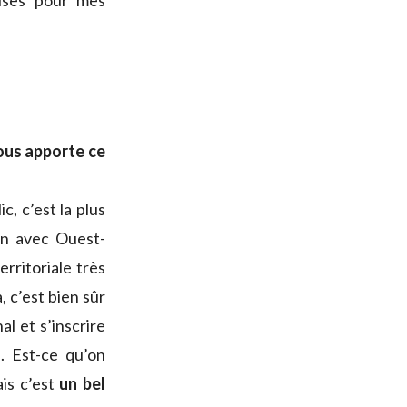
ises pour mes
ous apporte ce
ic, c’est la plus
on avec Ouest-
rritoriale très
, c’est bien sûr
l et s’inscrire
e. Est-ce qu’on
ais c’est
un bel