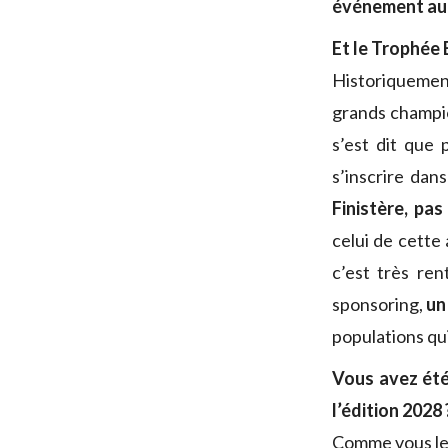
événement auqu
Et le Trophée
Historiqueme
grands champio
s’est dit que 
s’inscrire dan
Finistère, pa
celui de cette 
c’est très ren
sponsoring,
un
populations qu
Vous avez été
l’édition 2028 
Comme vous le s