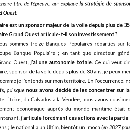
naire titre de l’épreuve, qui explique
la stratégie de spons
d Ouest
.
ire est un sponsor majeur de la voile depuis plus de 3
re Grand Ouest articule-t-il son investissement ?
nous sommes treize Banques Populaires réparties sur le 
roupe Banque Populaire ; en tant que directeur géné
Grand Ouest,
j’ai une autonomie totale
. Ce qui veut di
re, sponsor de la voile depuis plus de 30 ans, je peux me
comme je l’entends sur mon territoire. En l’occurrence, n
ifs, puisque
nous avons décidé de les concentrer sur la
territoire, du Calvados à la Vendée, nous avons quasim
agement économique auprès du monde maritime était 
ntenant, j
’articule forcément ces actions avec la partie
ens ; le national a un Ultim, bientôt un Imoca
(en 2027 pour