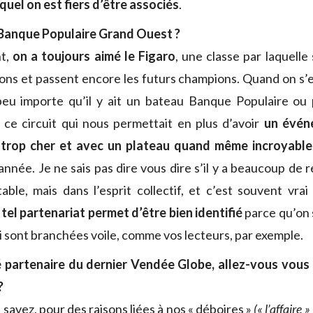
el on est fiers d’être associés
.
 Banque Populaire Grand Ouest ?
nt,
on a toujours aimé le Figaro
, une classe par laquelle
ns et passent encore les futurs champions. Quand on s’
peu importe qu’il y ait un bateau Banque Populaire ou 
s ce circuit qui nous permettait en plus d’avoir
un évén
s trop cher et avec un plateau quand même incroyable
année. Je ne sais pas dire vous dire s’il y a beaucoup de
table, mais dans l’esprit collectif, et c’est souvent vra
 tel partenariat permet d’être bien identifié
parce qu’on 
i sont branchées voile, comme vos lecteurs, par exemple.
 partenaire du dernier Vendée Globe, allez-vous vous
?
avez, pour des raisons liées à nos « déboires »
(« l’affaire