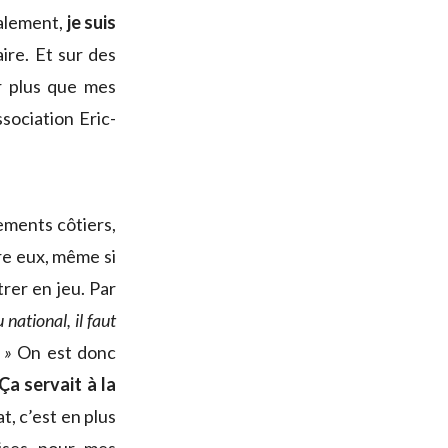
calement,
je suis
ire. Et sur des
er plus que mes
ssociation Eric-
ements côtiers,
re eux, même si
rer en jeu. Par
national, il faut
 »
On est donc
Ça servait à la
at, c’est en plus