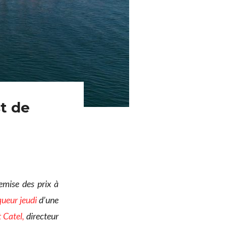
st de
emise des prix à
ueur jeudi
d’une
 Catel,
directeur