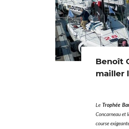
Benoît C
mailler 
Le
Trophée Ba
Concarneau et l
course exigeant