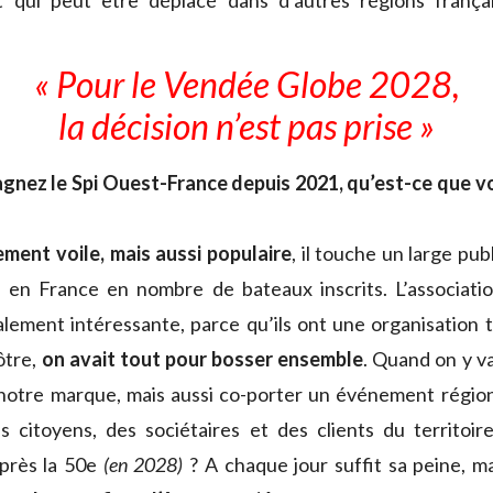
 qui peut être déplacé dans d’autres régions frança
« Pour le Vendée Globe 2028,
la décision n’est pas prise »
nez le Spi Ouest-France depuis 2021, qu’est-ce que v
ment voile, mais aussi populaire
, il touche un large publ
 en France en nombre de bateaux inscrits. L’associati
lement intéressante, parce qu’ils ont une organisation te
ôtre,
on avait tout pour bosser ensemble
. Quand on y va
otre marque, mais aussi co-porter un événement régiona
s citoyens, des sociétaires et des clients du territoir
après la 50e
(en 2028)
? A chaque jour suffit sa peine, m