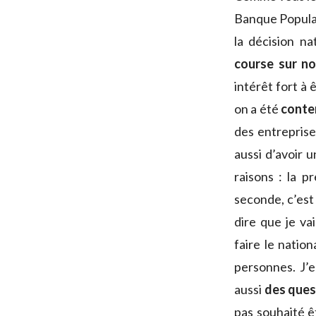
Banque Populair
la décision n
course sur no
intérêt fort à
on a été
conte
des entreprise
aussi d’avoir 
raisons : la 
seconde, c’es
dire que je v
faire le natio
personnes. J’e
aussi
des ques
pas souhaité ê