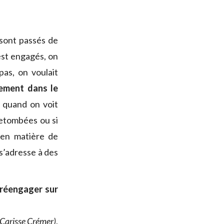
 sont passés de
est engagés, on
pas, on voulait
ement dans le
quand on voit
 retombées ou si
i en matière de
s’adresse à des
 réengager sur
 » Carisse Crémer)
,