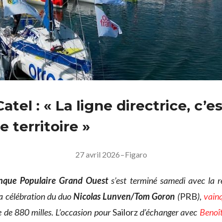
atel : « La ligne directrice, c’e
le territoire »
27 avril 2026
–
Figaro
nque Populaire Grand Ouest
s’est terminé samedi avec la r
a célébration du duo
Nicolas Lunven/Tom Goron
(
PRB
),
vainq
e de 880 milles. L’occasion pour
Sailorz
d’échanger avec
Benoît