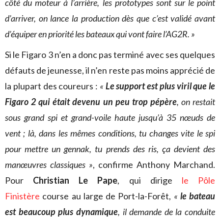
côté du moteur à l’arrière, les prototypes sont sur le point
d’arriver, on lance la production dès que c’est validé avant
d’équiper en priorité les bateaux qui vont faire l’AG2R. »
Si le Figaro 3 n’en a donc pas terminé avec ses quelques
défauts de jeunesse, il n’en reste pas moins apprécié de
la plupart des coureurs :
«
Le support est plus viril que le
Figaro 2 qui était devenu un peu trop pépère
, on restait
sous grand spi et grand-voile haute jusqu’à 35 nœuds de
vent ; là, dans les mêmes conditions, tu changes vite le spi
pour mettre un gennak, tu prends des ris, ça devient des
manœuvres classiques »
, confirme Anthony Marchand.
Pour
Christian Le Pape
, qui dirige
le Pôle
Finistère
course au large de Port-la-Forêt,
«
le bateau
est beaucoup plus dynamique
, il demande de la conduite