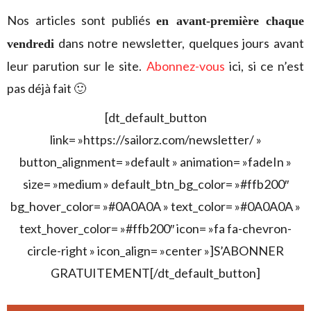
Nos articles sont publiés
en avant-première chaque
dans notre newsletter, quelques jours avant
vendredi
leur parution sur le site.
Abonnez-vous
ici, si ce n’est
pas déjà fait 🙂
[dt_default_button
link= »https://sailorz.com/newsletter/ »
button_alignment= »default » animation= »fadeIn »
size= »medium » default_btn_bg_color= »#ffb200″
bg_hover_color= »#0A0A0A » text_color= »#0A0A0A »
text_hover_color= »#ffb200″ icon= »fa fa-chevron-
circle-right » icon_align= »center »]S’ABONNER
GRATUITEMENT[/dt_default_button]