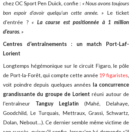
chez OC Sport Pen Duick, confie :
« Nous avons toujours
bon espoir d’avoir quelqu’un cette année. »
Le ticket
d’entrée ?
«
La course est positionnée à 1 million
d’euros
. »
Centres d’entraînements : un match Port-Laf-
Lorient
Longtemps hégémonique sur le circuit Figaro, le pôle
de Port-la-Forêt, qui compte cette année
19 figaristes
,
voit poindre depuis quelques années
la concurrence
grandissante du groupe de Lorient
réuni autour de
l’entraîneur
Tanguy Leglatin
(Mahé, Delahaye,
Goodchild, Le Turquais, Mettraux, Grassi, Schwartz,
Dolan, Nebout…). Ce dernier semble même victime de
son succès, puisqu’il confie, lorsqu’on lui demande s’il