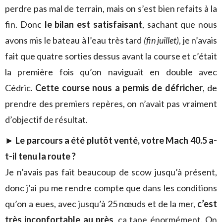
perdre pas mal de terrain, mais on s’est bien refaits à la
fin. Donc
le bilan est satisfaisant
, sachant que nous
avons mis le bateau à l’eau très tard
(fin juillet)
, je n’avais
fait que quatre sorties dessus avant la course et c’était
la première fois qu’on naviguait en double avec
Cédric.
Cette course nous a permis de défricher
, de
prendre des premiers repères, on n’avait pas vraiment
d’objectif de résultat.
►
Le parcours a été plutôt venté, votre Mach 40.5 a-
t-il tenu la route ?
Je n’avais pas fait beaucoup de scow jusqu’à présent,
donc j’ai pu me rendre compte que dans les conditions
qu’on a eues, avec jusqu’à 25 nœuds et de la mer,
c’est
très inconfortable au près
, ça tape énormément. On