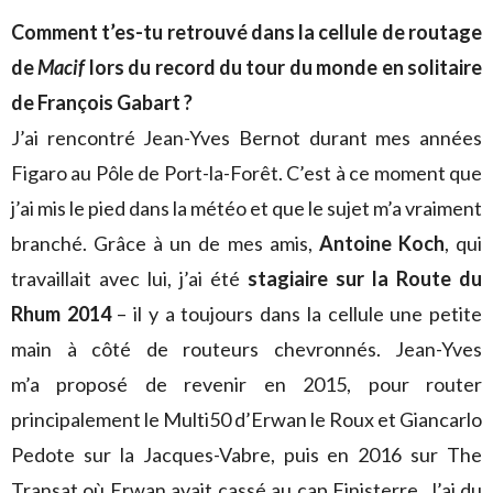
Comment t’es-tu retrouvé dans la cellule de routage
de
Macif
lors du record du tour du monde en solitaire
de François Gabart ?
J’ai rencontré Jean-Yves Bernot durant mes années
Figaro au Pôle de Port-la-Forêt. C’est à ce moment que
j’ai mis le pied dans la météo et que le sujet m’a vraiment
branché. Grâce à un de mes amis,
Antoine Koch
, qui
travaillait avec lui, j’ai été
stagiaire sur la Route du
Rhum 2014
–
il y a toujours dans la cellule une petite
main à côté de routeurs chevronnés. Jean-Yves
m’a proposé de revenir en 2015, pour router
principalement le Multi50 d’Erwan le Roux et Giancarlo
Pedote sur la Jacques-Vabre, puis en 2016 sur The
Transat où Erwan avait cassé au cap Finisterre. J’ai du