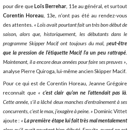
pour dire que
Loïs Berrehar
, 11e au général, et surtout
Corentin Horeau
, 13e, n’ont pas été au rendez-vous
des attentes.
« Loïs avait pourtant fait un très bon début de
saison, alors que, historiquement, les débutants dans le
programme Skipper Macif ont toujours du mal, p
eut-être
que la pression de l’étiquette Macif l’a un peu rattrapé
.
Maintenant, il a encore deux années pour faire ses preuves »
,
analyse Pierre Quiroga, lui-même ancien Skipper Macif.
Pour ce qui est de Corentin Horeau, Jeanne Grégoire
reconnaît que
«
c’est clair qu’on ne l’attendait pas là
.
Cette année, s’il a lâché deux manches d’entraînement à ses
concurrents, c’est le max, j’exagère à peine. »
Dominic Vittet
ajoute :
«
La première étape lui fait très mal mentalement
alors qu’il avait pourtant bien débuté. Ensuite, quand on est