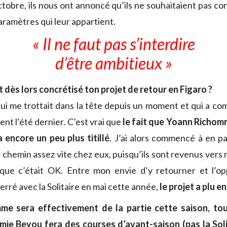
ctobre, ils nous ont annoncé qu’ils ne souhaitaient pas c
ramètres qui leur appartient.
« Il ne faut pas s’interdire
d’être ambitieux »
dès lors concrétisé ton projet de retour en Figaro ?
qui me trottait dans la tête depuis un moment et qui a c
nt l’été dernier. C’est vrai que
le fait que Yoann Richom
 encore un peu plus titillé
. J’ai alors commencé à en p
on chemin assez vite chez eux, puisqu’ils sont revenus vers
que c’était OK. Entre mon envie d’y retourner et l’op
erré avec la Solitaire en mai cette année,
le projet a plu e
me sera effectivement de la partie cette saison, to
mie Beyou fera des courses d’avant-saison (pas la Soli