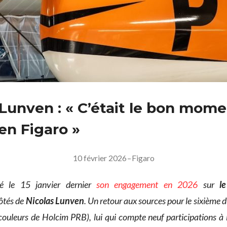
 Lunven : « C’était le bon mom
en Figaro »
10 février 2026
–
Figaro
 le 15 janvier dernier
son engagement en 2026
sur
l
ôtés de
Nicolas Lunven
. Un retour aux sources pour le sixième 
couleurs de Holcim PRB), lui qui compte neuf participations à l