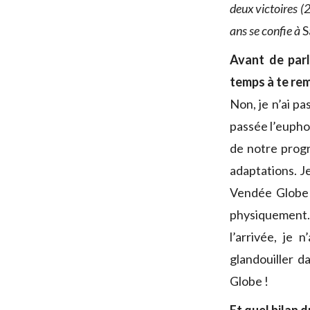
deux victoires (
ans se confie à
S
Avant de parl
temps à te re
Non, je n’ai pa
passée l’euphor
de notre progr
adaptations. J
Vendée Globe d
physiquement. 
l’arrivée, je 
glandouiller d
Globe !