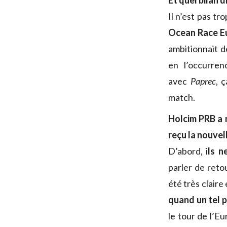
Et quel bilan 
Il n’est pas tro
Ocean Race E
ambitionnait d
en l’occurre
avec
Paprec
, 
match.
Holcim PRB a 
reçu la nouvell
D’abord, i
ls n
parler de reto
été très claire 
quand un tel p
le tour de l’E