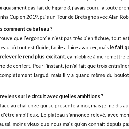
ai quasiment pas fait de Figaro 3, j’avais couru la toute pr
dinha Cup en 2019, puis un Tour de Bretagne avec Alan Ro
es comment ce bateau ?
trouve que l’ergonomie n’est pas très bien fichue, tout es
teau où tout est fluide, facile à faire avancer, mais
le fait 
à relever le rend plus excitant
, ça m’oblige à me remettre 
ne de confort. Pour l’instant, je n’ai fait que trois entraîn
i complètement largué, mais il y a quand même du boulot
reviens sur le circuit avec quelles ambitions ?
face au challenge qui se présente à moi, mais je me dis aus
e d’être ambitieux. Le plateau s’annonce relevé, avec mo
aussi, moins vieux que nous mais qu’on connaît depuis pa