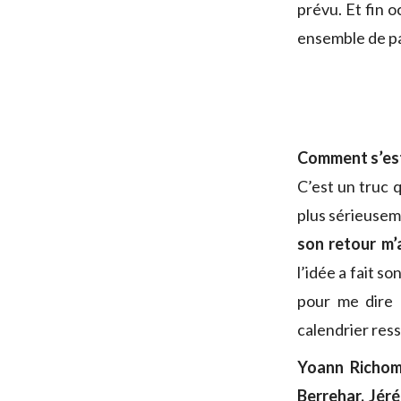
prévu. Et fin o
ensemble de pa
Comment s’est 
C’est un truc 
plus sérieuseme
son retour m’a
l’idée a fait s
pour me dire 
calendrier ress
Yoann Richom
Berrehar, Jéré