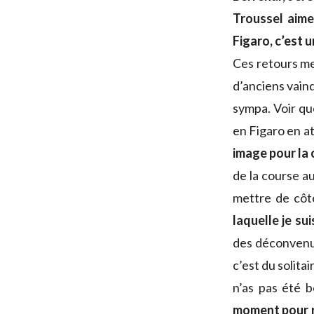
Troussel aimer
Figaro, c’est 
Ces retours me
d’anciens vain
sympa. Voir qu
en Figaro en at
image pour la 
de la course au
mettre de côt
laquelle je su
des déconvenues
c’est du solita
n’as pas été b
moment pour re