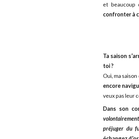
et beaucoup 
confronter à c
Ta saison s’arr
toi ?
Oui, ma saison 
encore navigu
veux pas leur c
Dans son co
volontairement 
préjuger du f
échangez d’ore