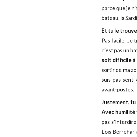
parce que je n’
bateau, la Sar
Et tu le trouv
Pas facile. Je 
n’est pas un ba
soit difficile 
sortir de ma zo
suis pas sent
avant-postes.
Justement, tu 
Avec humilité
pas s’interdir
Loïs Berrehar 