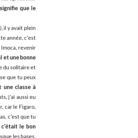
signifie que le
)
, il y avait plein
te année, c’est
 Imoca, revenir
al et une bonne
e du solitaire et
hose que tu peux
st
une classe à
, j’ai aussi eu
, car le Figaro,
as, c’est que tu
e
c’était le bon
sque les bases,