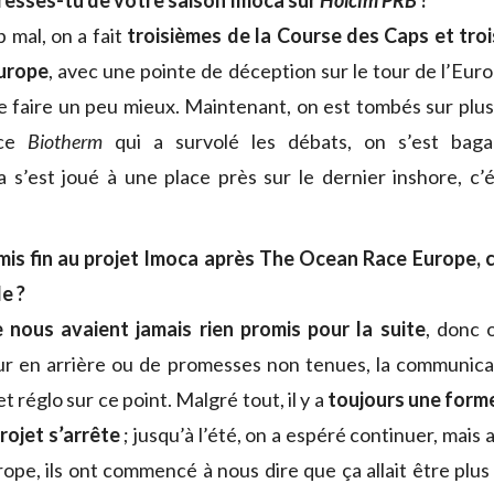
dresses-tu de votre saison Imoca sur
Holcim PRB
?
p mal, on a fait
troisièmes de la Course des Caps et tro
urope
, avec une pointe de déception sur le tour de l’Eur
e faire un peu mieux. Maintenant, on est tombés sur plus
nce
Biotherm
qui a survolé les débats, on s’est baga
ça s’est joué à une place près sur le dernier inshore, c’
mis fin au projet Imoca après The Ocean Race Europe,
e ?
e nous avaient jamais rien promis pour la suite
, donc 
ur en arrière ou de promesses non tenues, la communica
et réglo sur ce point. Malgré tout, il y a
toujours une form
rojet s’arrête
; jusqu’à l’été, on a espéré continuer, mais 
urope, ils ont commencé à nous dire que ça allait être plu