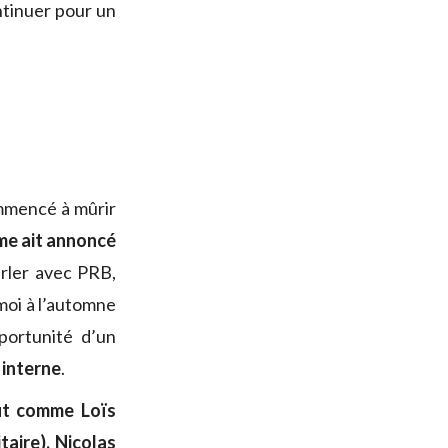
ontinuer pour un
ommencé à mûrir
me ait annoncé
arler avec PRB,
 moi à l’automne
portunité d’un
n interne
.
ut comme Loïs
taire), Nicolas