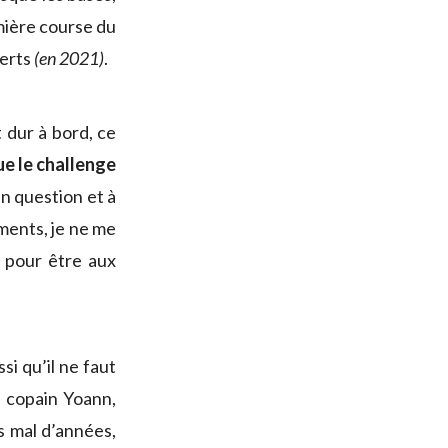
emière course du
berts
(en 2021)
.
t dur à bord, ce
que le challenge
en question et à
ements, je ne me
 pour être aux
si qu’il ne faut
n copain Yoann,
s mal d’années,