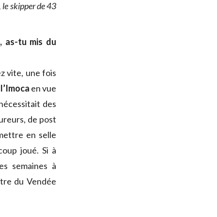
 le skipper de 43
, as-tu mis du
z vite, une fois
 l’Imoca
en vue
nécessitait des
ureurs, de post
mettre en selle
coup joué. Si à
 des semaines à
ettre du Vendée