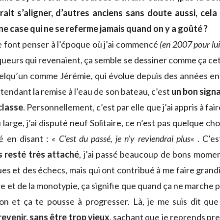
ait s’aligner, d’autres anciens sans doute aussi, cela 
une case qui ne se referme jamais quand on y a goûté ?
 font penser à l’époque où j’ai commencé
(en 2007 pour lui
queurs qui revenaient, ça semble se dessiner comme ça cet
elqu’un comme Jérémie, qui évolue depuis des années en
tendant la remise à l’eau de son bateau, c’est
un bon sign
classe
. Personnellement, c’est par elle que j’ai appris à fair
 large, j’ai disputé neuf Solitaire, ce n’est pas quelque c
é en disant :
« C’est du passé, je n’y reviendrai plus
« . C’e
is resté très attaché
, j’ai passé beaucoup de bons moments
 et des échecs, mais qui ont contribué à me faire grandir
ire et de la monotypie, ça signifie que quand ça ne marche p
on et ça te pousse à progresser. Là, je me suis dit qu
venir, sans être trop vieux
, sachant que je reprends pre