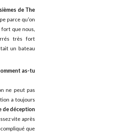
isièmes de The
ope parce qu’on
 fort que nous,
rrés très fort
était un bateau
 comment as-tu
on ne peut pas
tion a toujours
e de déception
assez vite après
s compliqué que