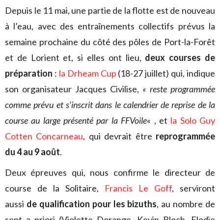
Depuis le 11 mai, une partie de la flotte est de nouveau
à l’eau, avec des entraînements collectifs prévus la
semaine prochaine du côté des pôles de Port-la-Forêt
et de Lorient et, si elles ont lieu,
deux courses de
préparation
:
la Drheam Cup
(18-27 juillet) qui, indique
son organisateur Jacques Civilise,
« reste programmée
comme prévu et s’inscrit dans le calendrier de reprise de la
course au large présenté par la FFVoile
« , et
la Solo Guy
Cotten Concarneau
, qui devrait être
reprogrammée
du 4 au 9 août
.
Deux épreuves qui, nous confirme le directeur de
course de la Solitaire,
Francis Le Goff
, serviront
aussi
de qualification pour les bizuths
, au nombre de
sept a priori (Violette Dorange, Kevin Bloch, Elodie