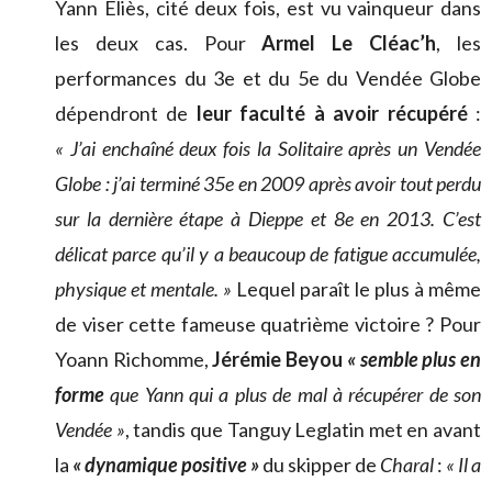
Yann Eliès, cité deux fois, est vu vainqueur dans
les deux cas. Pour
Armel Le Cléac’h
, les
performances du 3e et du 5e du Vendée Globe
dépendront de
leur faculté à avoir récupéré
:
« J’ai enchaîné deux fois la Solitaire après un Vendée
Globe : j’ai terminé 35e en 2009 après avoir tout perdu
sur la dernière étape à Dieppe et 8e en 2013. C’est
délicat parce qu’il y a beaucoup de fatigue accumulée,
physique et mentale. »
Lequel paraît le plus à même
de viser cette fameuse quatrième victoire ? Pour
Yoann Richomme,
Jérémie Beyou
« semble plus en
forme
que Yann qui a plus de mal à récupérer de son
Vendée »
, tandis que Tanguy Leglatin met en avant
la
« dynamique positive »
du skipper de
Charal
:
« Il a