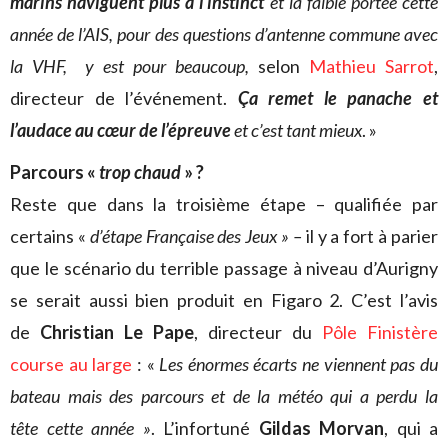
marins naviguent plus à l’instinct
et la faible portée cette
année de l’AIS, pour des questions d’antenne commune avec
la VHF, y est pour beaucoup,
selon
Mathieu Sarrot
,
directeur de l’événement.
Ça remet le panache et
l’audace au cœur de l’épreuve
et c’est tant mieux
. »
Parcours «
trop chaud
» ?
Reste que dans la troisième étape – qualifiée par
certains «
d’étape Française des Jeux » –
il y a fort à parier
que le scénario du terrible passage à niveau d’Aurigny
se serait aussi bien produit en Figaro 2. C’est l’avis
de
Christian Le Pape
, directeur du
Pôle Finistère
course au large
: «
Les énormes écarts ne viennent pas du
bateau mais des parcours et de la météo qui a perdu la
tête cette année »
. L’infortuné
Gildas Morvan
, qui a