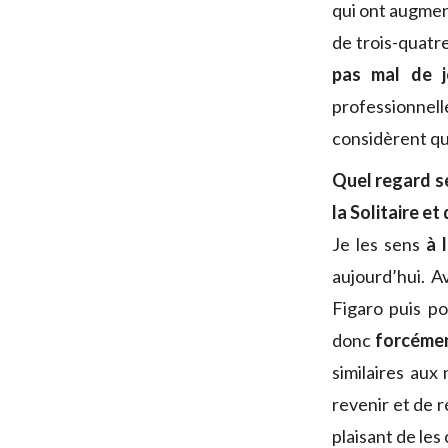
qui ont augment
de trois-quatr
pas mal de j
professionnell
considèrent que
Quel regard se
la Solitaire et
Je les sens
à 
aujourd’hui. A
Figaro puis po
donc
forcémen
similaires aux
revenir et de r
plaisant de les