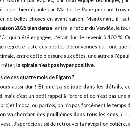
ien soutenu par Paprec, par mon équipe technique, j’ai 
été super bien épaulé par Martin Le Pape pendant trois é
er de belles choses en avant-saison. Maintenant, il fa
saison 2025 bien dense
, entre le retour du Vendée, le tour
’Or qui a été engagée, c’était dur de revenir à 100 %. O
 je regrette juste ces petites déconvenues qui font que j
imale, entre cette blessure aux côtes, une autre à l’épaul
arrêter,
la spirale n’est pas hyper positive
.
s de ces quatre mois de Figaro ?
ours aussi dur !
Et que ça se joue dans les détails
, c
, mais c’est un petit rappel à l’ordre et ce n’est pas une
 projet Imoca, où parfois, on n’a pas forcément le temps 
on va chercher des pouillèmes dans tous les sens
, c’e
niveau. J’apprécie aussi de retrouver la navigation côtière,