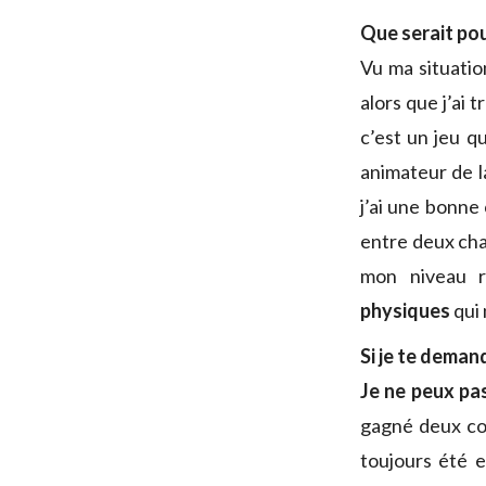
Que serait pour
Vu ma situatio
alors que j’ai 
c’est un jeu q
animateur de l
j’ai une bonne
entre deux chai
mon niveau r
physiques
qui
Si je te demand
Je ne peux pa
gagné deux cour
toujours été e