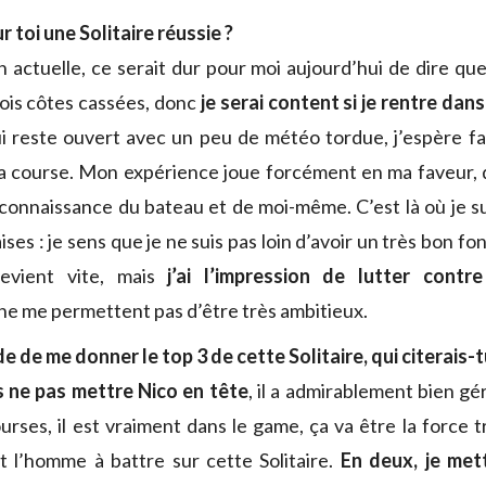
 toi une Solitaire réussie ?
n actuelle, ce serait dur pour moi aujourd’hui de dire que
trois côtes cassées, donc
je serai content si je rentre dans
ui reste ouvert avec un peu de météo tordue, j’espère fa
a course. Mon expérience joue forcément en ma faveur, 
 connaissance du bateau et de moi-même. C’est là où je su
ses : je sens que je ne suis pas loin d’avoir un très bon fo
evient vite, mais
j’ai l’impression de lutter cont
 ne me permettent pas d’être très ambitieux.
e de me donner le top 3 de cette Solitaire, qui citerais-t
s ne pas mettre Nico en tête
, il a admirablement bien gé
ses, il est vraiment dans le game, ça va être la force tr
t l’homme à battre sur cette Solitaire.
En deux, je met