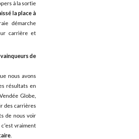
pers à la sortie
aissé la place à
vraie démarche
eur carrière et
s vainqueurs de
que nous avons
es résultats en
e Vendée Globe,
ir des carrières
ts de nous voir
, c’est vraiment
taire
.