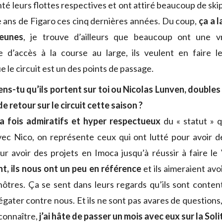
é leurs flottes respectives et ont attiré beaucoup de skip
e ans de Figaro ces cinq dernières années. Du coup,
ça a l
eunes
, je trouve d’ailleurs que beaucoup ont une 
e d’accès à la course au large, ils veulent en faire l
 le circuit est un des points de passage.
ns-tu qu’ils portent sur toi ou Nicolas Lunven, double
 de retour sur le circuit cette saison ?
la fois admiratifs et hyper respectueux
du « statut » 
vec Nico, on représente ceux qui ont lutté pour avoir d
ur avoir des projets en Imoca jusqu’à réussir à faire l
t, ils nous ont un peu en référence
et ils aimeraient avo
 nôtres. Ça se sent dans leurs regards qu’ils sont conten
égater contre nous. Et ils ne sont pas avares de questions
 connaître,
j’ai hâte de passer un mois avec eux sur la Soli