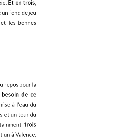
oie.
Et en trois,
c un fond de jeu
 et les bonnes
du repos pour la
ai besoin de ce
ise à l’eau du
s et un tour du
notamment
trois
t un à Valence,