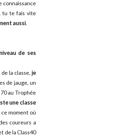
ne connaissance
tu te fais vite
ement aussi
.
niveau de ses
 de la classe,
je
es de jauge, un
t 70 au Trophée
este une classe
 ce moment où
l des coureurs a
et de la Class40