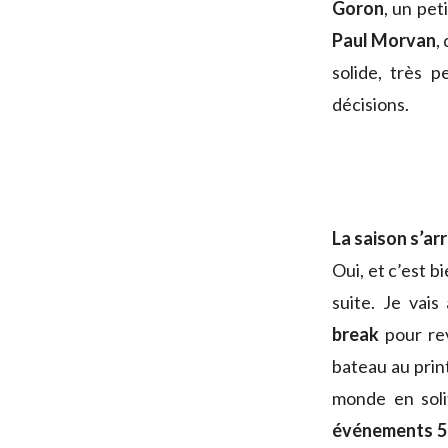
Goron
, un pet
Paul Morvan
,
solide, très 
décisions.
La saison s’arr
Oui, et c’est b
suite. Je vais
break
pour rev
bateau au prin
monde en soli
événements 52