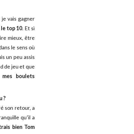
 je vais gagner
 le top 10
. Et si
ire mieux, être
dans le sens où
is un peu assis
nd de jeu et que
re mes boulets
u ?
ré son retour, a
anquille qu’il a
trais bien Tom