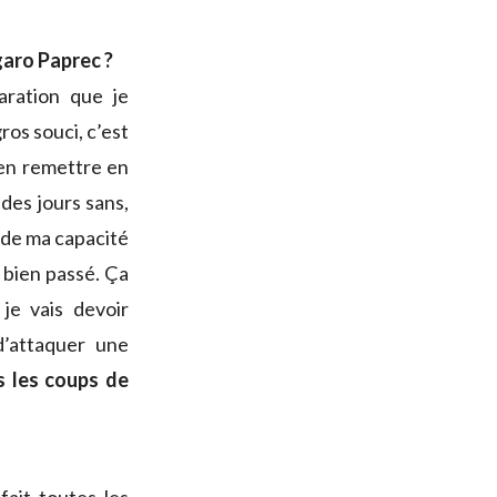
igaro Paprec ?
aration que je
ros souci, c’est
’en remettre en
 des jours sans,
e de ma capacité
s bien passé. Ça
je vais devoir
d’attaquer une
s les coups de