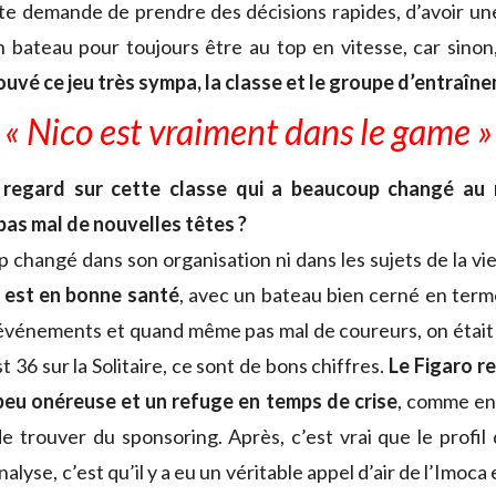
i te demande de prendre des décisions rapides, d’avoir u
n bateau pour toujours être au top en vitesse, car sinon, 
rouvé ce jeu très sympa, la classe et le groupe d’entraîn
« Nico est vraiment dans le game »
 regard sur cette classe qui a beaucoup changé au 
pas mal de nouvelles têtes ?
op changé dans son organisation ni dans les sujets de la vie
e est en bonne santé
, avec un bateau bien cerné en term
’événements et quand même pas mal de coureurs, on étai
t 36 sur la Solitaire, ce sont de bons chiffres.
Le Figaro r
peu onéreuse et un refuge en temps de crise
, comme en
 de trouver du sponsoring. Après, c’est vrai que le profi
lyse, c’est qu’il y a eu un véritable appel d’air de l’Imoca 