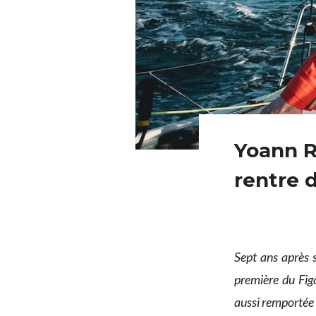
Yoann R
rentre d
Sept ans après s
première du Fig
aussi remportée 