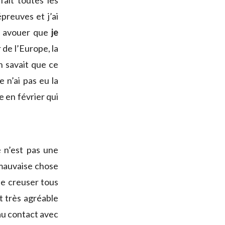
fait toutes les
preuves et j’ai
ut avouer que
je
 de l’Europe, la
n savait que ce
e n’ai pas eu la
e en février qui
e n’est pas une
 mauvaise chose
de creuser tous
st très agréable
 au contact avec