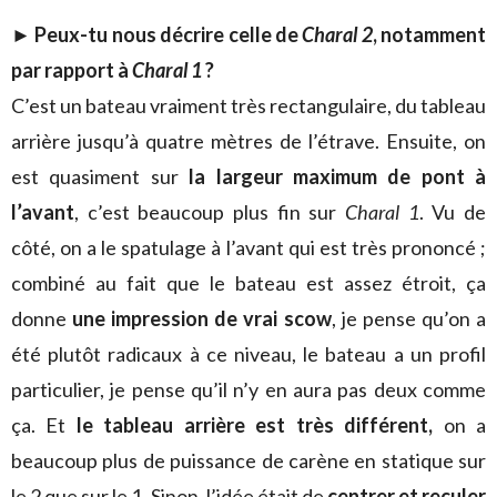
► Peux-tu nous décrire celle de
Charal 2
, notamment
par rapport à
Charal 1
?
C’est un bateau vraiment très rectangulaire, du tableau
arrière jusqu’à quatre mètres de l’étrave. Ensuite, on
est quasiment sur
la largeur maximum de pont à
l’avant
, c’est beaucoup plus fin sur
Charal 1
. Vu de
côté, on a le spatulage à l’avant qui est très prononcé ;
combiné au fait que le bateau est assez étroit, ça
donne
une impression de vrai scow
, je pense qu’on a
été plutôt radicaux à ce niveau, le bateau a un profil
particulier, je pense qu’il n’y en aura pas deux comme
ça. Et
le tableau arrière est très différent,
on a
beaucoup plus de puissance de carène en statique sur
le 2 que sur le 1. Sinon, l’idée était de
centrer et reculer