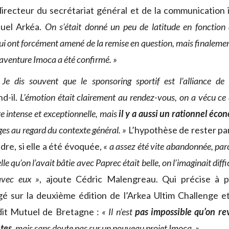
directeur du secrétariat général et de la communication i
uel Arkéa.
On s’était donné un peu de latitude en fonction 
i ont forcément amené de la remise en question, mais finalemen
’aventure Imoca a été confirmé. »
 Je dis souvent que le sponsoring sportif est l’alliance de
d-il.
L’émotion était clairement au rendez-vous, on a vécu ce
e intense et exceptionnelle, mais
il y a aussi un rationnel éco
ages au regard du contexte général. »
L’hypothèse de rester par
dre, si elle a été évoquée,
« a assez été vite abandonnée, par
lle qu’on l’avait bâtie avec Paprec était belle, on l’imaginait dif
avec eux »
, ajoute Cédric Malengreau. Qui précise à p
é sur la deuxième édition de l’Arkea Ultim Challenge et 
it Mutuel de Bretagne :
« Il n’est
pas impossible qu’on re
tes
, mais sans doute pas sur un nouveau projet Imoca. »