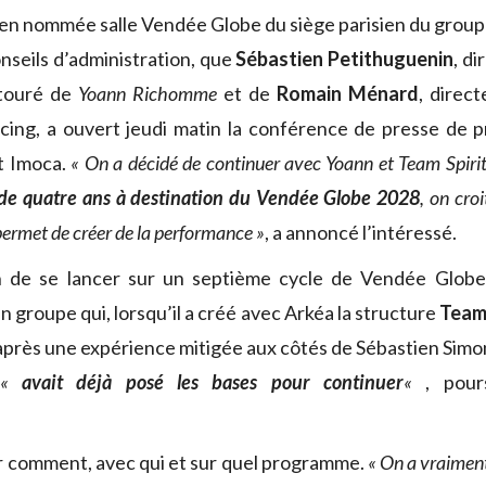
bien nommée salle Vendée Globe du siège parisien du group
onseils d’administration, que
Sébastien Petithuguenin
, d
ntouré de
Yoann Richomme
et de
Romain Ménard
, direct
cing, a ouvert jeudi matin la conférence de presse de 
t Imoca.
« On a décidé de continuer avec Yoann et Team Spiri
de quatre ans à destination du Vendée Globe 2028
, on cro
 permet de créer de la performance »
, a annoncé l’intéressé.
n de se lancer sur un septième cycle de Vendée Globe
n groupe qui, lorsqu’il a créé avec Arkéa la structure
Team 
 après une expérience mitigée aux côtés de Sébastien Simo
«
avait déjà posé les bases pour continuer
«
, pour
.
ir comment, avec qui et sur quel programme.
« On a vraimen