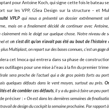
ptant pour Antoine Koch, qui signe cette fois le bateau se
ort sur les VPP, GSea Design sur la structure – et Mul
sulté VPLP
qui nous a présenté un dossier extrêmement sol
mme,
mais on a finalement décidé de continuer avec Antoine,
 clairement mis le doigt sur quelque chose. Notre niveau de s
el et o
n s’est dit qu’on n’avait pas été au bout de l’histoire
e
 plus Multiplast, on repart sur des bases connues, c’est un gage de
lera cet Imoca qui entrera dans sa phase de construction 
des outillages pour une mise à l’eau à la fin du premier trim
érale sera proche de l’actuel qui a de gros points forts au po
mais quelques défauts dans le vent moyen, surtout au près.
On
ités et de combler ces défauts
, il y a du gain à faire un peu par
de préciser :
« On est dans les dernières semaines de finalisatio
ravail de design du cockpit la semaine prochaine. Par rapport à i