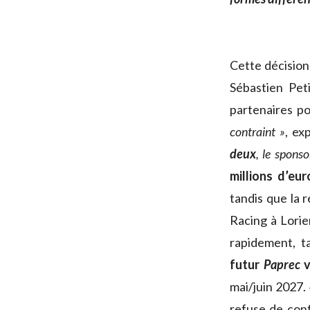
Cette décision
Sébastien Pet
partenaires po
contraint »
, ex
deux
, le sponso
millions d’eu
tandis que la 
Racing à Lorie
rapidement, t
futur
Paprec
v
mai/juin 2027.
refuse de conf