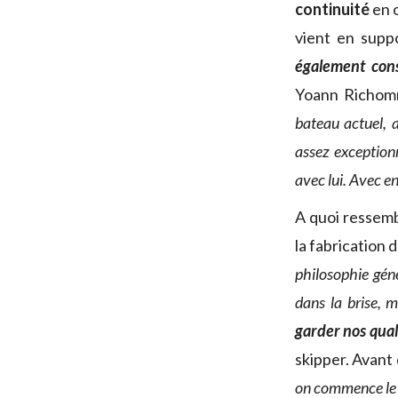
continuité
en o
vient en supp
également con
Yoann Richo
bateau actuel, a
assez exceptionn
avec lui. Avec en
A quoi ressemb
la fabrication 
philosophie gén
dans la brise, 
garder nos qual
skipper. Avant 
on
commence le t