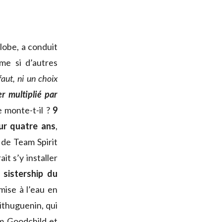
lobe, a conduit
me si d’autres
faut, ni un choix
er multiplié par
e monte-t-il ?
9
sur quatre ans
,
 de Team Spirit
t s’y installer
 sistership du
mise à l’eau en
ithuguenin, qui
am Goodchild et