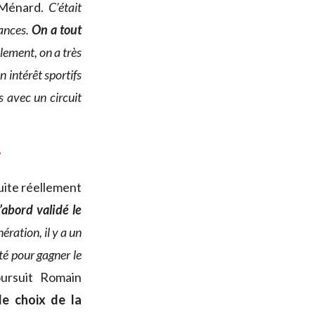
 Ménard.
C’était
éances.
On a tout
lement, on a très
un intérêt sportifs
s avec un circuit
»
suite réellement
’abord validé le
ération, il y a un
té pour gagner le
oursuit Romain
 le choix de la