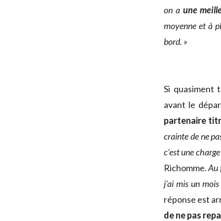
on a
une meill
moyenne et à pl
bord. »
Si quasiment 
avant le dépa
partenaire tit
crainte de ne pa
c’est une charge
Richomme.
Au 
j’ai mis un mois
réponse est arr
de ne pas repa