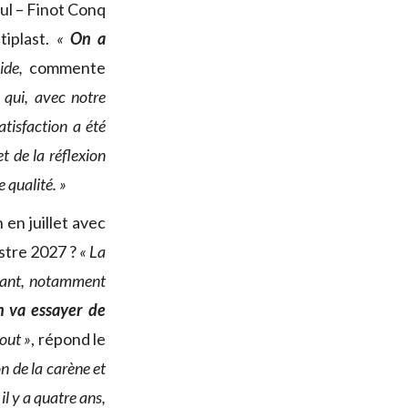
ul – Finot Conq
tiplast.
«
On a
ide,
commente
 qui, avec notre
atisfaction a été
t de la réflexion
 qualité. »
en juillet avec
estre 2027 ?
« La
rtant, notamment
 va essayer de
tout »
, répond le
n de la carène et
l y a quatre ans,