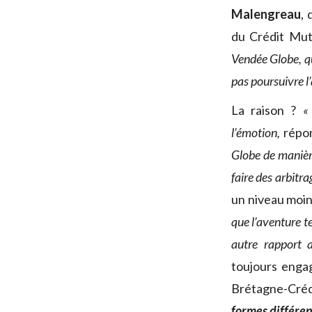
Malengreau
, 
du Crédit Mut
Vendée Globe, qu
pas poursuivre l
La raison ?
«
l’émotion,
répon
Globe de manièr
faire des arbitr
un niveau moin
que l’aventure te
autre rapport 
toujours engag
Brétagne-Créd
formes différen