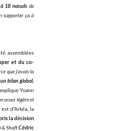
e à 18 nœuds
de
n supporter ça à
été assemblées
pper et du co-
rce que j’avais la
 un bilan global
,
explique Yoann
çon assez légère et
 est d’Arkéa, la
pris la décision
p & Shaft
Cédric