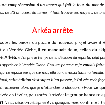
eure compréhension d’un Imoca qui fait le tour du mond
us de 23 un quart du temps, il faut trouver les moyens de bie
Arkéa arrête
toutes les pièces du puzzle du nouveau projet avaient 
rt du Vendée Globe,
il en manquait deux, celles du ski
re, Arkéa
.
« J’ai pris le temps de la décision de repartir, déjà pa
s apprécier le Vendée Globe. Ensuite, parce que
je voulais faire
 qui ne repose pas que sur moi, elle concerne surtout ma famille,
final,
cette édition s’est super bien passée
, je l’ai vécue de fa
 à récupérer alors que je m’attendais à plusieurs. »
Pour ce qui
ivée en février, peu après l’arrivée :
le groupe bancaire a 
rtir
.
« La décision a été prise il y a quelques mois,
confirme à
Ti