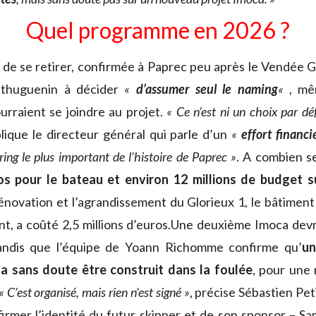
Quel programme en 2026 ?
 de se retirer, confirmée à Paprec peu après le Vendée G
ithuguenin à décider
«
d’assumer seul le naming
«
, mê
urraient se joindre au projet.
« Ce n’est ni un choix par dé
plique le directeur général qui parle d’un
«
effort financi
ring le plus important de l’histoire de Paprec »
. A combien s
ros pour le bateau et environ 12 millions de budget 
rénovation et l’agrandissement du Glorieux 1, le bâtiment
nt, a coûté 2,5 millions d’euros.Une deuxième Imoca devrai
andis que l’équipe de Yoann Richomme confirme qu’
un
a sans doute être construit dans la foulée
, pour une 
« C’est organisé, mais rien n’est signé »
, précise Sébastien Pet
irmer l’identité du futur skipper et de son sponsor – S