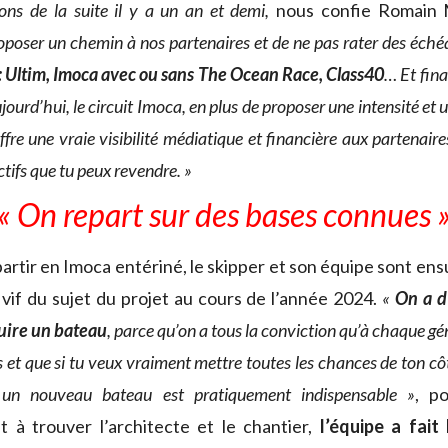
ions de la suite il y a un an et demi,
nous confie Romain
oposer un chemin à nos partenaires et de ne pas rater des éch
e : Ultim, Imoca avec ou sans The Ocean Race, Class40
… Et fina
 aujourd’hui, le circuit Imoca, en plus de proposer une intensité et 
fre une vraie visibilité médiatique et financière aux partenaire
ctifs que tu peux revendre. »
« On repart sur des bases connues 
artir en Imoca entériné, le skipper et son équipe sont en
 vif du sujet du projet au cours de l’année 2024.
«
On a d
uire un bateau
, parce qu’on a tous la conviction qu’à chaque gén
us et que si tu veux vraiment mettre toutes les chances de ton cô
 un nouveau bateau est pratiquement indispensable »
, p
 à trouver l’architecte et le chantier,
l’équipe a fait