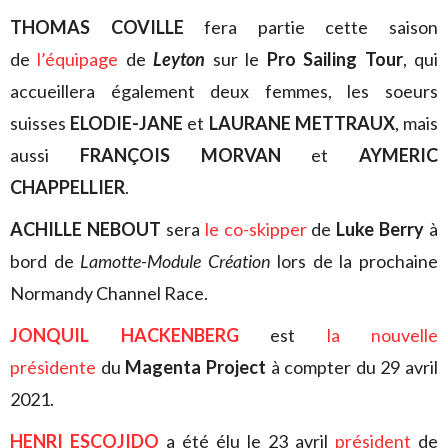
THOMAS COVILLE
fera partie cette saison
de
l’équipage
de
Leyton
sur le
Pro Sailing Tour
, qui
accueillera également deux femmes, les soeurs
suisses
ELODIE-JANE
et
LAURANE METTRAUX
, mais
aussi
FRANÇOIS MORVAN
et
AYMERIC
CHAPPELLIER
.
ACHILLE NEBOUT
sera
le co-skipper
de
Luke Berry
à
bord de
Lamotte-Module Création
lors de la prochaine
Normandy Channel Race.
JONQUIL HACKENBERG
est
la nouvelle
présidente
du
Magenta Project
à compter du 29 avril
2021.
HENRI ESCOJIDO
a été élu le 23 avril
président
de