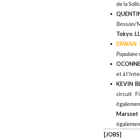
de la Soli
QUENTIN
Besson/
Tokyo
.
L
ERWAN 
Populaire
OCONNE
et à l’In
KEVIN B
circuit F
également
Marsset
également
[JOBS]