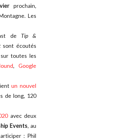
vier
prochain,
 Montagne. Les
cast de
Tip &
t
sont écoutés
sur toutes les
lound
,
Google
rient
un nouvel
s de long, 120
020
avec deux
hip Events
, au
rticiper : Phil