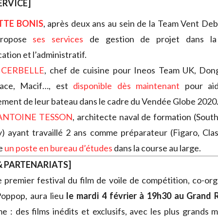
ERVICE]
TTE BONIS
, après deux ans au sein de la Team Vent De
propose
ses services
de gestion de projet dans la l
tion et l’administratif.
 CERBELLE
, chef de cuisine pour Ineos Team UK, Dong
ace, Macif…, est
disponible dès maintenant
pour aid
illement de leur bateau dans le cadre du Vendée Globe 2020
ANTOINE TESSON
, architecte naval de formation (Sou
y) ayant travaillé 2 ans comme préparateur (Figaro, Cla
e
un poste en bureau d’études
dans la course au large.
 PARTENARIATS]
e premier festival du film de voile de compétition, co-or
oppop, aura lieu
le mardi 4 février à 19h30 au Grand 
 : des films inédits et exclusifs, avec les plus grands m