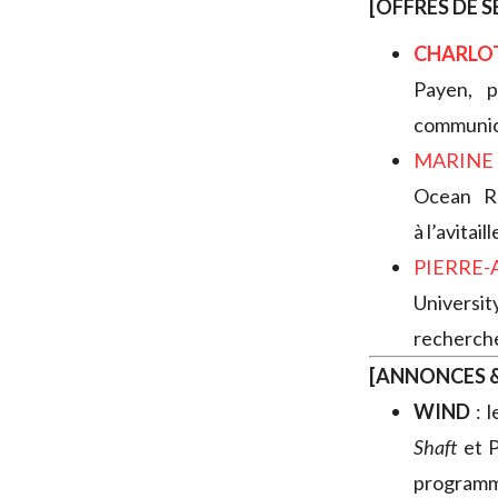
[OFFRES DE S
CHARLO
Payen, 
communica
MARINE
Ocean R
à l’avita
PIERRE-
Universit
recherch
[ANNONCES &
WIND
: l
Shaft
et P
programme