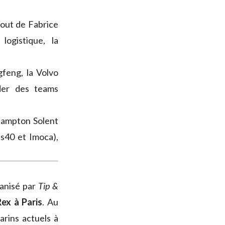
bout de Fabrice
ogistique, la
feng, la Volvo
er des teams
.
thampton Solent
ss40 et Imoca),
ganisé par
Tip &
Rex à Paris
. Au
arins actuels à