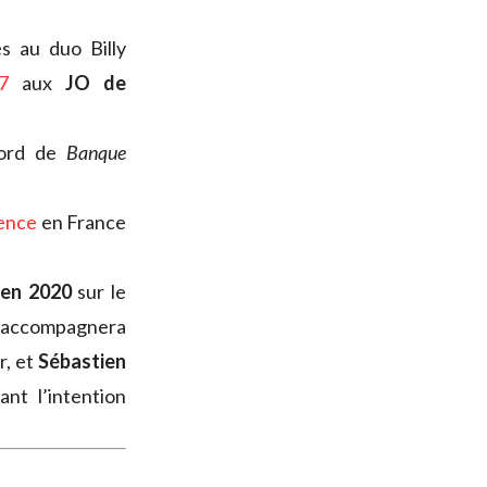
s au duo Billy
7
aux
JO de
ord de
Banque
uence
en France
en 2020
sur le
e accompagnera
, et
Sébastien
nt l’intention