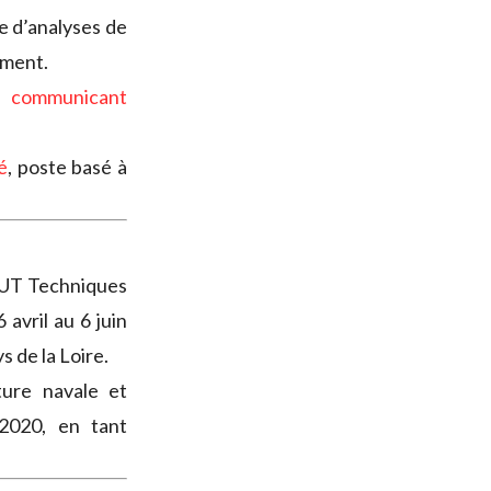
e d’analyses de
ement.
communicant
é
, poste basé à
IUT Techniques
 avril au 6 juin
 de la Loire.
ture navale et
2020, en tant