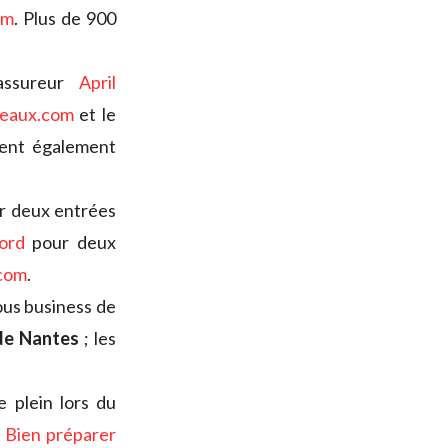
om
. Plus de 900
assureur
April
eaux.com
et le
tient également
ir deux entrées
ord
pour deux
.com
.
vous business de
 de Nantes
; les
e plein lors du
«
Bien préparer