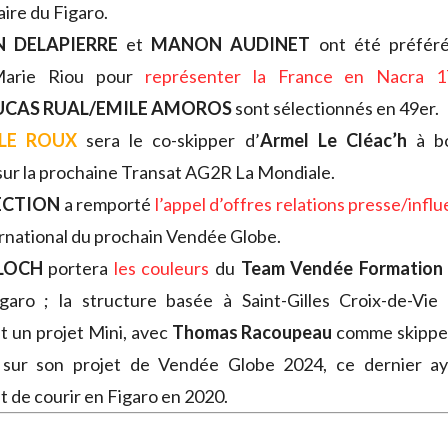
taire du Figaro.
 DELAPIERRE
et
MANON AUDINET
ont été préféré
Marie Riou pour
représenter la France en Nacra 1
UCAS RUAL/EMILE AMOROS
sont sélectionnés en 49er.
LE ROUX
sera le co-skipper d’
Armel Le Cléac’h
à b
sur la prochaine Transat AG2R La Mondiale.
CTION
a remporté
l’appel d’offres relations presse/infl
ternational du prochain Vendée Globe.
LOCH
portera
les couleurs
du
Team Vendée Formation 
igaro ; la structure basée à Saint-Gilles Croix-de-Vi
 un projet Mini, avec
Thomas Racoupeau
comme skipper
sur son projet de Vendée Globe 2024, ce dernier aya
 de courir en Figaro en 2020.