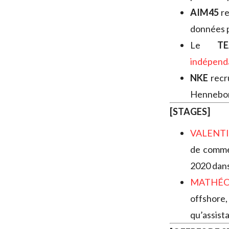
AIM45
re
données p
Le
T
indépend
NKE
recr
Hennebon
[STAGES]
VALENT
de commer
2020 dans
MATHÉO
offshore
qu’assist