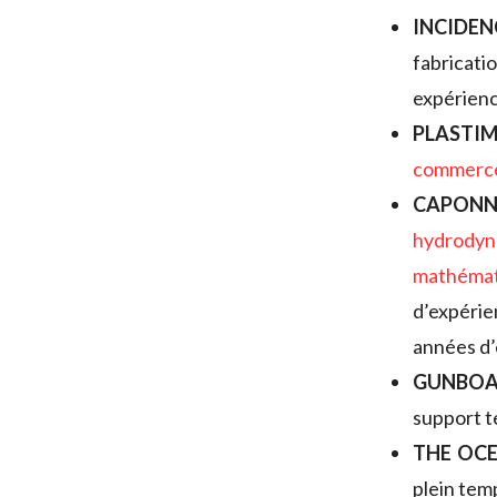
INCIDEN
fabricat
expérienc
PLASTI
commerc
CAPONN
hydrodyn
mathémat
d’expéri
années d’
GUNBO
support t
THE OC
plein tem