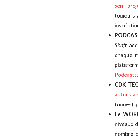
son proj
toujours 
inscripti
PODCAS
Shaft
acc
chaque mo
platefor
Podcasts
CDK TE
autoclav
tonnes) q
Le
WORL
niveaux d
nombre de