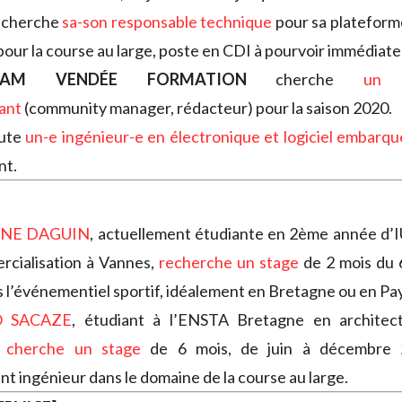
cherche
sa-son responsable technique
pour sa plateform
our la course au large, poste en CDI à pourvoir immédiat
EAM VENDÉE FORMATION
cherche
un 
ant
(community manager, rédacteur) pour la saison 2020.
ute
un-e ingénieur-e en électronique et logiciel embarqu
t.
INE DAGUIN
, actuellement étudiante en 2ème année d’
cialisation à Vannes,
recherche un stage
de 2 mois du 6
 l’événementiel sportif, idéalement en Bretagne ou en Pays
 SACAZE
, étudiant à l’ENSTA Bretagne en architec
,
cherche un stage
de 6 mois, de juin à décembre 
ant ingénieur dans le domaine de la course au large.