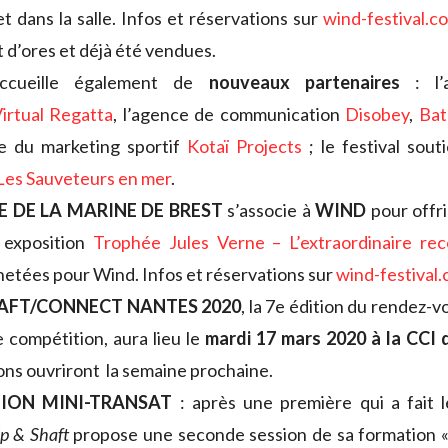
et dans la salle. Infos et réservations sur
wind-festival.c
t d’ores et déjà été vendues.
cueille également de
nouveaux partenaires
: l’
irtual Regatta
, l’agence de communication
Disobey
,
Bat
te du marketing sportif
Kotaï Projects
; le festival sou
es Sauveteurs en mer
.
 DE LA MARINE DE BREST
s’associe à
WIND
pour offr
 exposition
Trophée Jules Verne – L’extraordinaire rec
hetées pour Wind. Infos et réservations sur
wind-festival
HAFT/CONNECT NANTES 2020
, la 7e édition du rendez-
e compétition, aura lieu le
mardi 17 mars 2020 à la CCI
ons ouvriront la semaine prochaine.
ION MINI-TRANSAT
: après une première qui a fait l
ip & Shaft
propose une seconde session de sa formation 