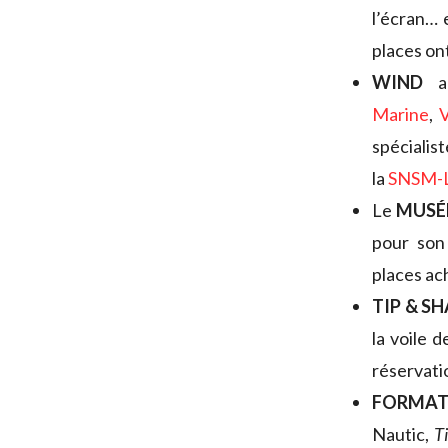
l’écran… 
places on
WIND
ac
Marine
,
V
spécialis
la
SNSM-L
Le
MUSÉE
pour son
places ac
TIP & S
la voile d
réservati
FORMAT
Nautic,
T