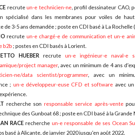
CE
recrute
un-e technicien-ne
, profil dessinateur CAO, p
ion spécialisé dans les membranes pour voiles de haut
e de 3-5 ans demandée ; poste en CDI basé à La Rochelle (
MO
recrute
un-e chargé-e de communication et un-e anim
e b2b
; postes en CDI basés à Lorient.
ETTO HUEBER
recrute
un-e ingénieur-e naval-e s
amique/project manager
, avec un minimum de 4 ans d’ex
icien-ne/data scientist/programmer
, avec un mini
ence ;
un-e développeur-euse CFD et software
avec un
expérience.
AT
recherche son
responsable service après-vente
pour
echnique des Gunboat 68 ; poste en CDI basé à la Grande
EAN RACE
recherche
un-e responsable de ses Ocean S
ps basé à Alicante, de janvier 2020 jusqu’en août 2022.