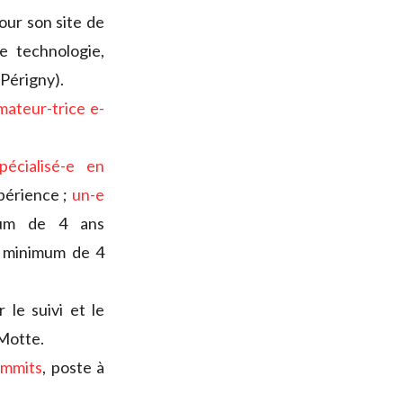
our son site de
e technologie,
Périgny).
ateur-trice e-
pécialisé-e en
périence ;
un-e
mum de 4 ans
 minimum de 4
 le suivi et le
 Motte.
ummits
, poste à