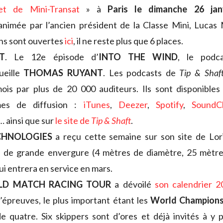
et de Mini-Transat
» à
Paris le dimanche 26 jan
animée par l’ancien président de la Classe Mini, Lucas
ons sont ouvertes
ici
, il ne reste plus que 6 places.
T
. Le 12e épisode d’
INTO THE WIND
, le pod
ueille
THOMAS RUYANT
. Les podcasts de
Tip & Shaf
is par plus de 20 000 auditeurs. Ils sont disponibles 
mes de diffusion :
iTunes
,
Deezer
,
Spotify
,
SoundC
… ainsi que sur
le site de
Tip & Shaft
.
CHNOLOGIES
a reçu cette semaine sur son site de Lo
e
de grande envergure (4 mètres de diamètre, 25 mètre
ui entrera en service en mars.
D MATCH RACING TOUR
a dévoilé
son calendrier 2
’épreuves, le plus important étant les
World Champions
 quatre. Six skippers sont d’ores et déjà invités à y pa