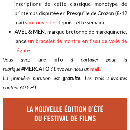
inscriptions de cette classique monotype de
printemps disputée en Presqu’île de Crozon (8-12
mai)
sont ouvertes
depuis cette semaine.
AVEL & MEN
, marque bretonne de maroquinerie,
lance
un bracelet de montre en tissu de voile de
régate
.
Vous avez une
info
à partager pour la
rubrique
#MERCATO ?
Envoyez-nous un
mail
!
La première parution est
gratuite
. Les trois suivantes
coûtent 60 € HT.