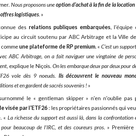
mer.
Nous proposons une
option d’achat à la fin de la location
s
offres logistiques
.
»
econnue des
relations publiques embarquées
, l’équipe
ticipe au circuit soutenu par ABC Arbitrage et la Ville de
6 comme
une plateforme de RP premium
. «
C’est un suppor
avec ABC Arbitrage, on a fait naviguer une vingtaine de pers
ient
, explique le Niçois.
On les embarque deux par deux pour de
ETF26 vole dès 9 noeuds.
Ils découvrent le nouveau mo
itions et en gardent de sacrés souvenirs !
»
 surnommé le « gentleman skipper » n’en n’oublie pas
ale visée par l’ETF26
: les propriétaires passionnés qui veul
é. «
La richesse du support est aussi là, dans la confrontation
 pour beaucoup de l’IRC, et des coureurs pros
. » Première