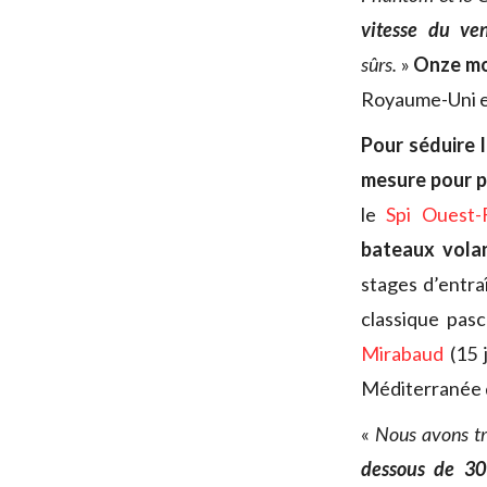
vitesse du ve
sûrs.
»
Onze mo
Royaume-Uni e
Pour séduire 
mesure pour p
le
Spi Ouest-
bateaux vola
stages d’entra
classique pas
Mirabaud
(15 j
Méditerranée d
«
Nous avons tr
dessous de 3