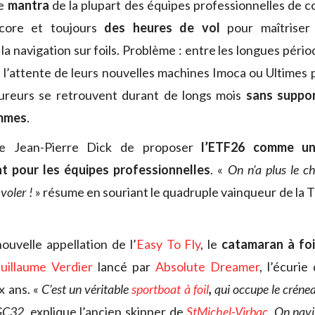
le
mantra
de la plupart des équipes professionnelles de co
core et toujours
des heures de vol
pour maîtriser
a navigation sur foils. Problème : entre les longues péri
t l’attente de leurs nouvelles machines Imoca ou Ultimes p
reurs se retrouvent durant de longs mois
sans suppor
ammes
.
de Jean-Pierre Dick de proposer
l’ETF26 comme un
t pour les équipes professionnelles
. «
On n’a plus le ch
 voler !
» résume en souriant le quadruple vainqueur de la 
ouvelle appellation de l’
Easy To Fly
, le
catamaran à foi
uillaume Verdier
lancé par
Absolute Dreamer
, l’écuri
ux ans. «
C’est un véritable
sportboat à foil
,
qui occupe le crénea
 GC32
, explique l’ancien skipper de
StMichel-Virbac
.
On nav