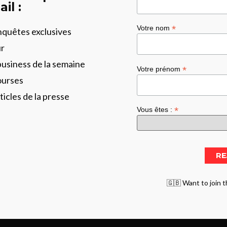
il :
*
Votre nom
enquêtes exclusives
ur
business de la semaine
*
Votre prénom
ourses
ticles de la presse
*
Vous êtes :
🇬🇧 Want to join t