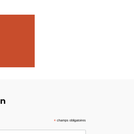
on
*
champs obligatoires