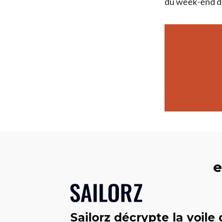
du week-end d
e
Sailorz décrypte la voile