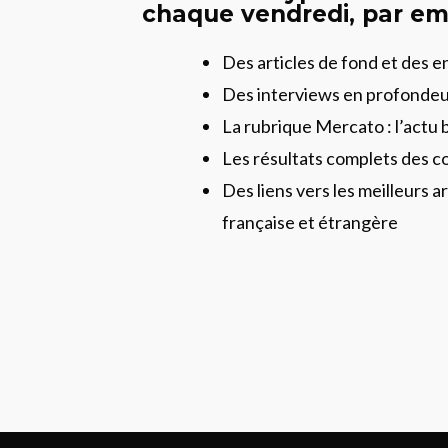
chaque vendredi, par ema
Des articles de fond et des 
Des interviews en profonde
La rubrique Mercato : l’actu 
Les résultats complets des c
Des liens vers les meilleurs ar
française et étrangère