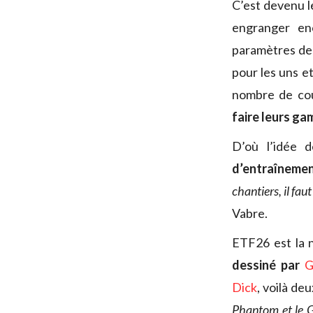
C’est devenu 
engranger en
paramètres de l
pour les uns e
nombre de cou
faire leurs g
D’où l’idée 
d’entraînemen
chantiers, il faut
Vabre.
ETF26 est la n
dessiné par
G
Dick
, voilà de
Phantom et le