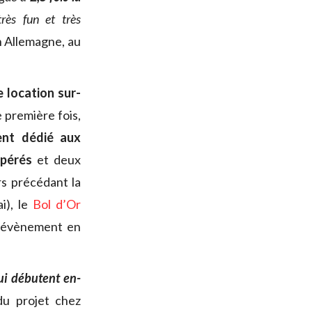
rès fun et très
en Allemagne, au
 location sur-
e première fois,
ent dédié aux
spérés
et deux
rs précédant la
i), le
Bol d’Or
er évènement en
ui débutent en-
du projet chez