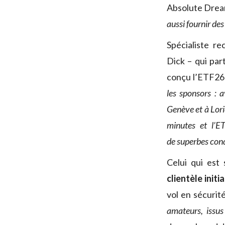
Absolute Drea
aussi fournir de
Spécialiste r
Dick – qui par
conçu l’ETF2
les sponsors : 
Genève et à Lor
minutes et l’
de superbes cond
Celui qui est
clientèle initi
vol en sécurit
amateurs, issus