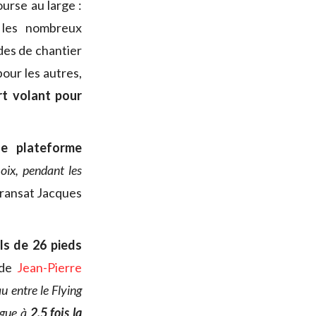
urse au large :
 les nombreux
odes de chantier
our les autres,
t volant pour
e plateforme
oix, pendant les
Transat Jacques
ls de 26 pieds
e de
Jean-Pierre
u entre le Flying
igue à
2,5 fois la