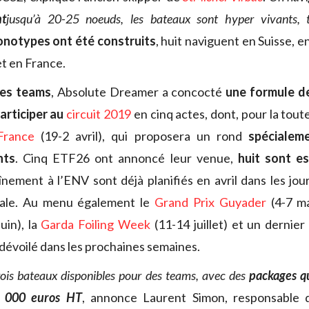
nt
jusqu’à 20-25 noeuds, les bateaux sont hyper vivants, t
notypes ont été construits
, huit naviguent en Suisse, 
t en France.
les teams
, Absolute Dreamer a concocté
une formule de
articiper au
circuit 2019
en cinq actes, dont, pour la tout
France
(19-2 avril), qui proposera un rond
spécialem
nts
. Cinq ETF26 ont annoncé leur venue,
huit sont e
înement à l’ENV sont déjà planifiés en avril dans les jou
cale. Au menu également le
Grand Prix Guyader
(4-7 ma
uin), la
Garda Foiling Week
(11-14 juillet) et un derni
évoilé dans les prochaines semaines.
ois bateaux disponibles pour des teams, avec des
packages q
0 000 euros HT
, annonce Laurent Simon, responsable 