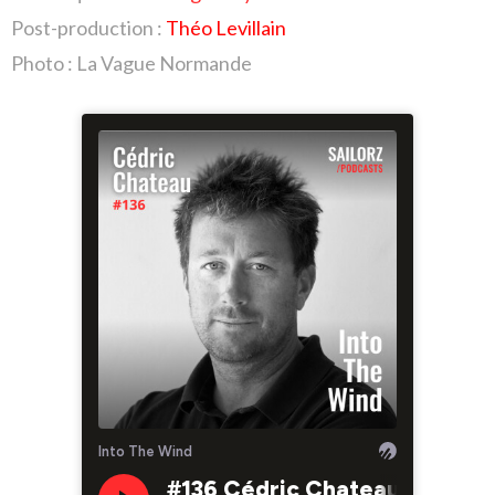
Post-production :
Théo Levillain
Photo : La Vague Normande