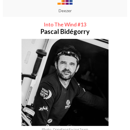
Deezer
Into The Wind #13
Pascal Bidégorry
Photo : Dongfeng Racing Team