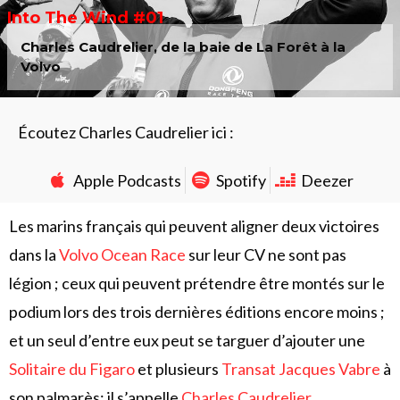
Into The Wind #01
Charles Caudrelier, de la baie de La Forêt à la
Volvo
Écoutez Charles Caudrelier ici :
Apple Podcasts
Spotify
Deezer
Les marins français qui peuvent aligner deux victoires
dans la
Volvo Ocean Race
sur leur CV ne sont pas
légion ; ceux qui peuvent prétendre être montés sur le
podium lors des trois dernières éditions encore moins ;
et un seul d’entre eux peut se targuer d’ajouter une
Solitaire du Figaro
et plusieurs
Transat Jacques Vabre
à
son palmarès: il s’appelle
Charles Caudrelier
.