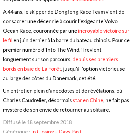
A 44 ans, le skipper de Dongfeng Race Team vient de
consacrer une décennie à courir l’exigeante Volvo
Ocean Race, couronnée par une
incroyable victoire sur
le fil
en juin dernier à la barre du bateau chinois. Pour ce
premier numéro d’Into The Wind, il revient
longuement sur son parcours,
depuis ses premiers
bords en baie de La Forêt
, jusqu’à l’option victorieuse
au large des côtes du Danemark, cet été.
Un entretien plein d’anecdotes et de révélations, où
Charles Caudrelier, désormais
star en Chine
, ne fait pas
mystère de son envie de retourner au solitaire.
Diffusé le 18 septembre 2018
Générique :
In Closing – Days Past