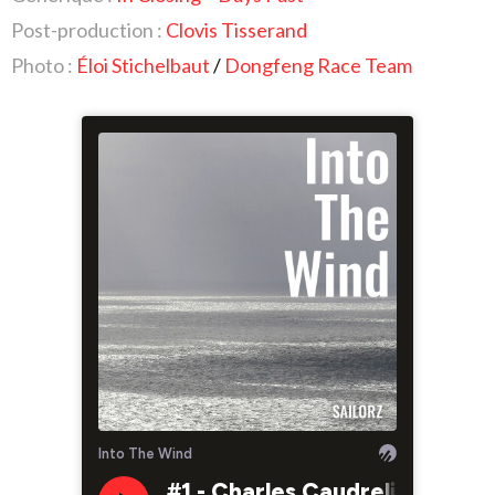
Post-production :
Clovis Tisserand
Photo :
Éloi Stichelbaut
/
Dongfeng Race Team