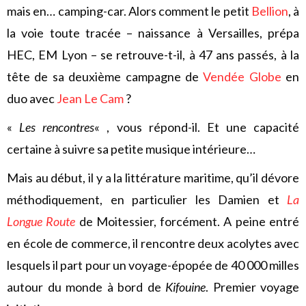
mais en… camping-car. Alors comment le petit
Bellion
, à
la voie toute tracée – naissance à Versailles, prépa
HEC, EM Lyon – se retrouve-t-il, à 47 ans passés, à la
tête de sa deuxième campagne de
Vendée Globe
en
duo avec
Jean Le Cam
?
«
Les rencontres
« , vous répond-il. Et une capacité
certaine à suivre sa petite musique intérieure…
Mais au début, il y a la littérature maritime, qu’il dévore
méthodiquement, en particulier les Damien et
La
Longue Route
de Moitessier, forcément. A peine entré
en école de commerce, il rencontre deux acolytes avec
lesquels il part pour un voyage-épopée de 40 000 milles
autour du monde à bord de
Kifouine
. Premier voyage