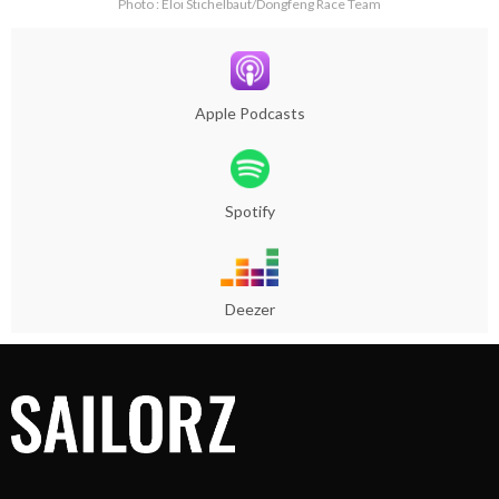
Photo : Eloi Stichelbaut/Dongfeng Race Team
Apple Podcasts
Spotify
Deezer