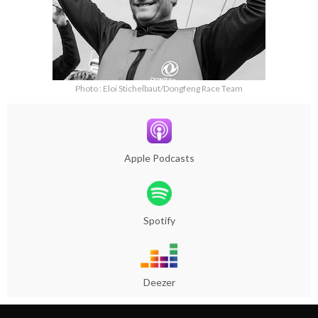
Photo : Eloi Stichelbaut/Dongfeng Race Team
Apple Podcasts
Spotify
Deezer