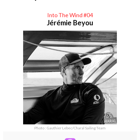
Into The Wind #04
Jérémie Beyou
Photo : Gauthier Lebec/Charal Sailing Team