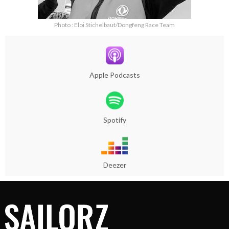
Photo : Eloi Stichelbaut/Dongfeng Race Team
Apple Podcasts
Spotify
Deezer