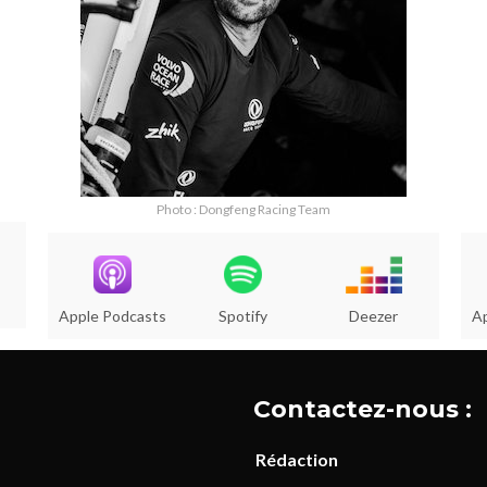
Photo : Dongfeng Racing Team
Apple Podcasts
Spotify
Deezer
A
Contactez-nous :
Rédaction