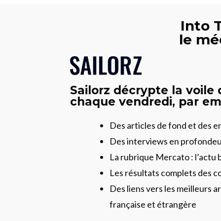
Into 
le mé
Sailorz décrypte la voile
chaque vendredi, par ema
Des articles de fond et des 
Des interviews en profonde
La rubrique Mercato : l’actu 
Les résultats complets des c
Des liens vers les meilleurs ar
française et étrangère