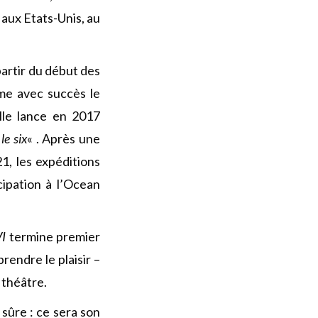
aux Etats-Unis, au
partir du début des
ume avec succès le
lle lance en 2017
«
le six
« . Après une
1, les expéditions
ipation à l’Ocean
VI
termine premier
rendre le plaisir –
 théâtre.
 sûre : ce sera son