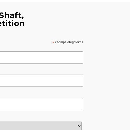
Shaft,
tition
*
champs obligatoires