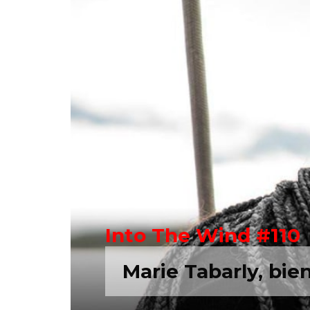
Into The Wind #110
Marie Tabarly, bien