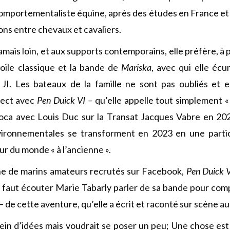
 comportementaliste équine, après des études en France et 
ons entre chevaux et cavaliers.
jamais loin, et aux supports contemporains, elle préfère, à 
oile classique et la bande de
Mariska
, avec qui elle éc
 JI. Les bateaux de la famille ne sont pas oubliés et e
ject avec
Pen Duick VI –
qu’elle appelle tout simplement 
oca avec Louis Duc sur la Transat Jacques Vabre en 202
nvironnementales se transforment en 2023 en une partic
ur du monde « à l’ancienne ».
ne de marins amateurs recrutés sur Facebook,
Pen Duick 
l faut écouter Marie Tabarly parler de sa bande pour comp
 – de cette aventure, qu’elle a écrit et raconté sur scène au
plein d’idées mais voudrait se poser un peu; Une chose est