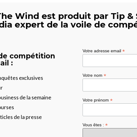
The Wind est produit par Tip & 
dia expert de la voile de compé
*
Votre adresse email
 de compétition
il :
*
Votre nom
enquêtes exclusives
ur
business de la semaine
*
Votre prénom
ourses
ticles de la presse
*
Vous êtes :