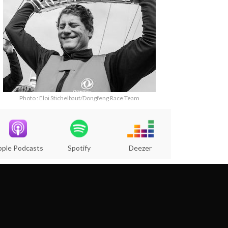
Photo : Eloi Stichelbaut/Dongfeng Race Team
pple Podcasts
Spotify
Deezer