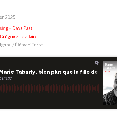
ier 2025
osing – Days Past
Grégoire Levillain
ignou / Élémen’Terre