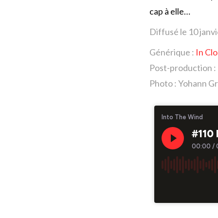
cap à elle…
Diffusé le 10 janv
Générique :
In Cl
Post-production :
Photo :
Yohann Gr