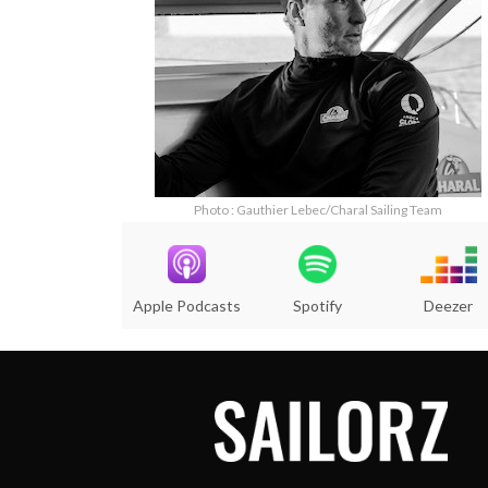
Photo : Gauthier Lebec/Charal Sailing Team
Apple Podcasts
Spotify
Deezer