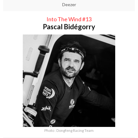
Deezer
Into The Wind #13
Pascal Bidégorry
Photo : Dongfeng Racing Team