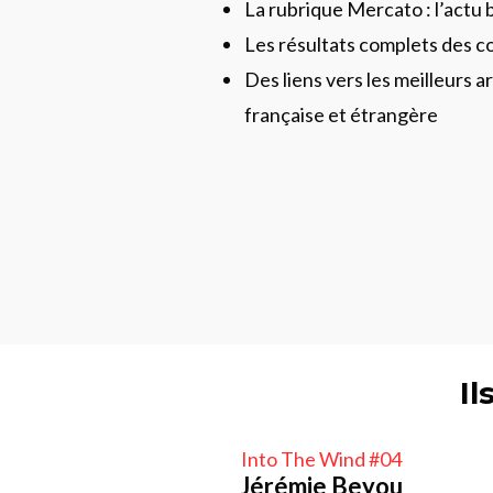
La rubrique Mercato : l’actu 
Les résultats complets des c
Des liens vers les meilleurs ar
française et étrangère
Il
Into The Wind #04
Jérémie Beyou