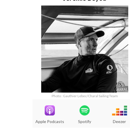
Photo : Gauthier Lebec/Charal Sailing Team
Apple Podcasts
Spotify
Deezer