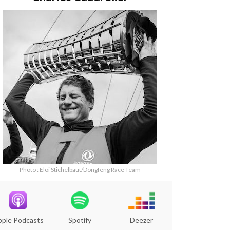
Photo : Eloi Stichelbaut/Dongfeng Race Team
pple Podcasts
Spotify
Deezer