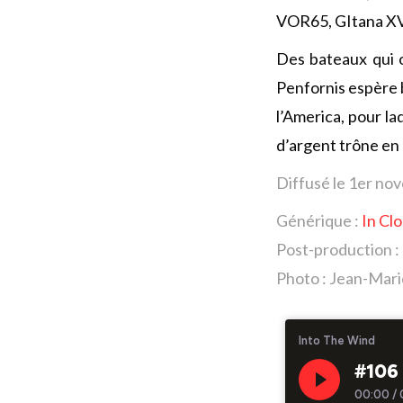
VOR65, GItana XVII
Des bateaux qui 
Penfornis espère b
l’America, pour la
d’argent trône en
Diffusé le 1er n
Générique :
In Cl
Post-production :
Photo : Jean-Mari