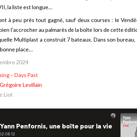
, la liste est longue…
ont à peu près tout gagné, sauf deux courses : le Vendé
ien l’accrocher au palmarès de la boîte lors de cette éditi
quelle Multiplast a construit 7 bateaux. Dans son bureau,
 bonne place…
ovembre 2024
osing – Days Past
Grégoire Levillain
e Liot