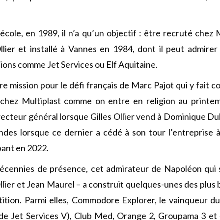
’école, en 1989, il n’a qu’un objectif : être recruté chez 
llier et installé à Vannes en 1984, dont il peut admirer 
ions comme Jet Services ou Elf Aquitaine.
 mission pour le défi français de Marc Pajot qui y fait c
 chez Multiplast comme on entre en religion au printem
ecteur général lorsque Gilles Ollier vend à Dominique Dub
des lorsque ce dernier a cédé à son tour l’entreprise 
ant en 2022.
 décennies de présence, cet admirateur de Napoléon qui 
llier et Jean Maurel – a construit quelques-unes des plus
tition. Parmi elles, Commodore Explorer, le vainqueur 
 de Jet Services V), Club Med, Orange 2, Groupama 3 et