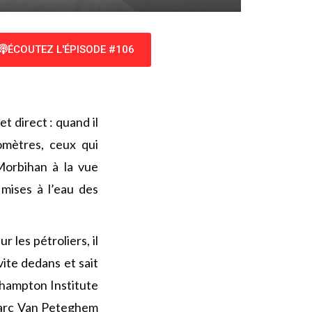
ÉCOUTEZ L'ÉPISODE #106
t direct : quand il
omètres, ceux qui
Morbihan à la vue
 mises à l’eau des
 les pétroliers, il
ite dedans et sait
thampton Institute
 Marc Van Peteghem