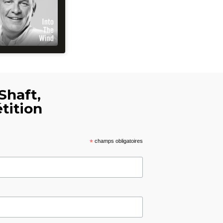
Shaft,
tition
*
champs obligatoires