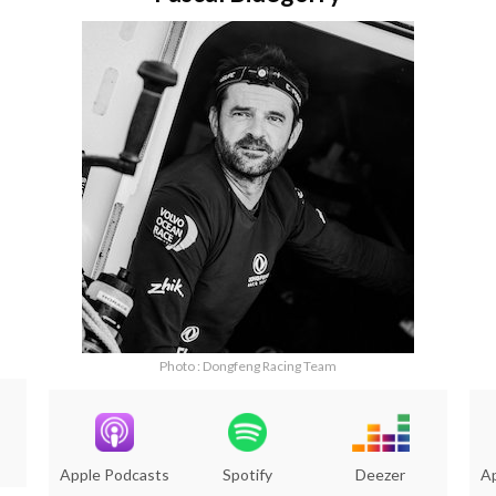
Photo : Dongfeng Racing Team
Apple Podcasts
Spotify
Deezer
A