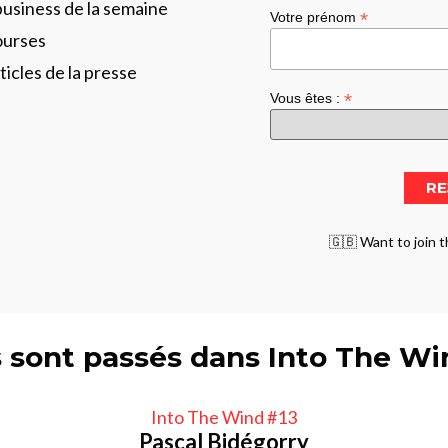
business de la semaine
*
Votre prénom
ourses
ticles de la presse
*
Vous êtes :
🇬🇧 Want to join t
s sont passés dans Into The W
Into The Wind #13
Pascal Bidégorry