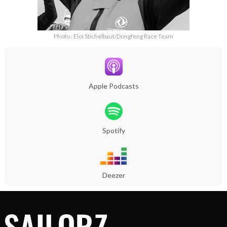
Photo : Eloi Stichelbaut/Dongfeng Race Team
Apple Podcasts
Spotify
Deezer