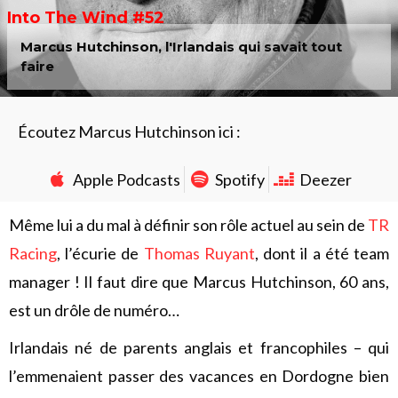
Into The Wind #52
Marcus Hutchinson, l'Irlandais qui savait tout
faire
Écoutez Marcus Hutchinson ici :
Apple Podcasts
Spotify
Deezer
Même lui a du mal à définir son rôle actuel au sein de
TR
Racing
, l’écurie de
Thomas Ruyant
, dont il a été team
manager ! Il faut dire que Marcus Hutchinson, 60 ans,
est un drôle de numéro…
Irlandais né de parents anglais et francophiles – qui
l’emmenaient passer des vacances en Dordogne bien