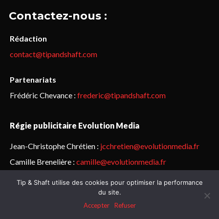
Contactez-nous :
Rédaction
contact@tipandshaft.com
Partenariats
Frédéric Chevance :
frederic@tipandshaft.com
Régie publicitaire Evolution Media
Jean-Christophe Chrétien :
jcchretien@evolutionmedia.fr
Camille Brenelière :
camille@evolutionmedia.fr
Tip & Shaft utilise des cookies pour optimiser la performance
© Sailorz 2015-2025. Tous droits réservés.
Mentions légales &
du site.
politique de confidentialité
Accepter
Refuser