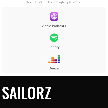
Photo : Eloi Stichelbaut/Dongfeng Race Team
Apple Podcasts
Spotify
Deezer