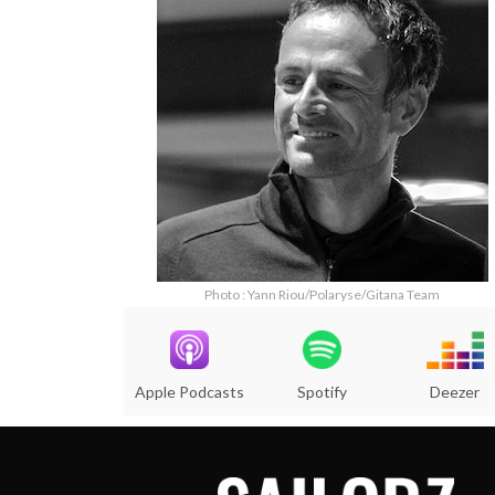
Photo : Yann Riou/Polaryse/Gitana Team
Apple Podcasts
Spotify
Deezer