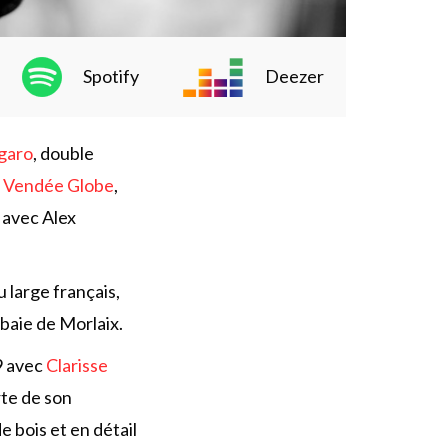
Spotify
Deezer
igaro
, double
u
Vendée Globe
,
 avec Alex
 large français,
baie de Morlaix.
9 avec
Clarisse
rte de son
 bois et en détail