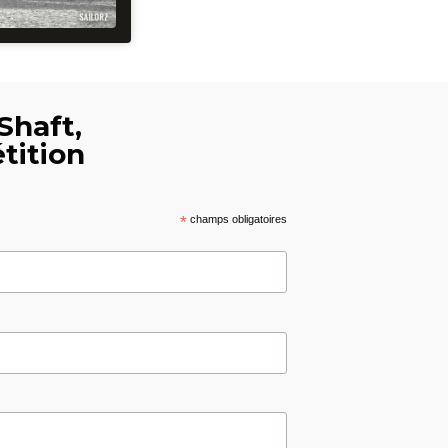
Shaft,
tition
*
champs obligatoires