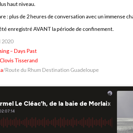
lus haut niveau.
re : plus de 2 heures de conversation avec un immense 
 été enregistré AVANT la période de confinement.
il 2020
osing – Days Past
Clovis Tisserand
da
/Route du Rhum Destination Guadeloupe