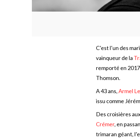
C’est l’un des mar
vainqueur de la
Tr
remporté en 2017 
Thomson.
A 43 ans,
Armel Le
issu comme Jérémie
Des croisières aux
Crémer
, en passa
trimaran géant, l’