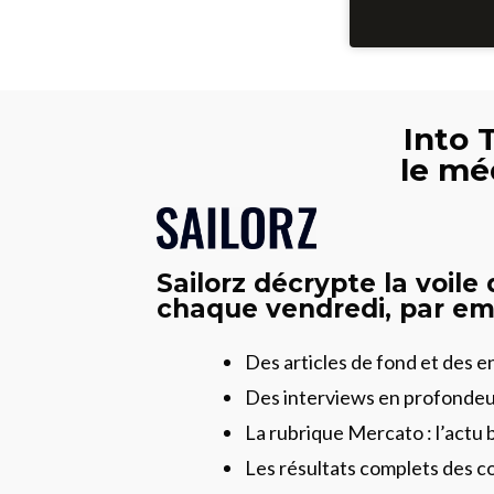
Into 
le mé
Sailorz décrypte la voile
chaque vendredi, par ema
Des articles de fond et des 
Des interviews en profonde
La rubrique Mercato : l’actu 
Les résultats complets des c