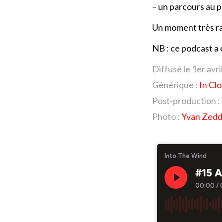
– un parcours au p
Un moment très ra
NB : ce podcast a
Diffusé le 1er avr
Générique :
In Cl
Post-production :
Photo :
Yvan Zed