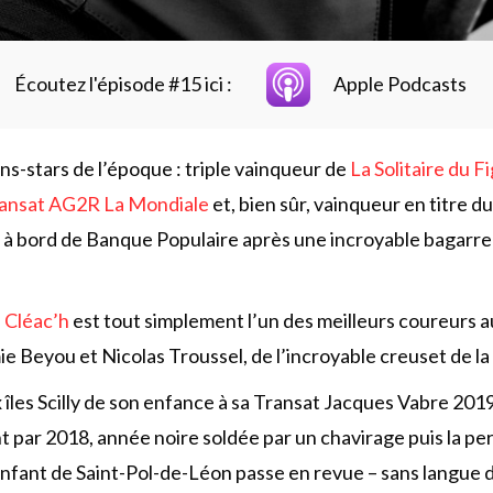
Écoutez l'épisode #15 ici :
Apple Podcasts
ins-stars de l’époque : triple vainqueur de
La Solitaire du F
ansat AG2R La Mondiale
et, bien sûr, vainqueur en titre d
à bord de Banque Populaire après une incroyable bagarre
 Cléac’h
est tout simplement l’un des meilleurs coureurs au
 Beyou et Nicolas Troussel, de l’incroyable creuset de la 
 îles Scilly de son enfance à sa Transat Jacques Vabre 201
nt par 2018, année noire soldée par un chavirage puis la pe
enfant de Saint-Pol-de-Léon passe en revue – sans langue de