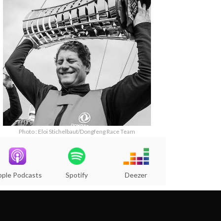
Photo : Eloi Stichelbaut/Dongfeng Race Team
pple Podcasts
Spotify
Deezer