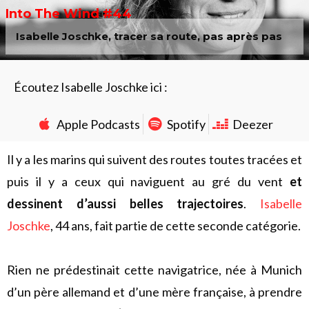
Into The Wind #44
Isabelle Joschke, tracer sa route, pas après pas
Écoutez Isabelle Joschke ici :
Apple Podcasts
Spotify
Deezer
Il y a les marins qui suivent des routes toutes tracées et
puis il y a ceux qui naviguent au gré du vent
et
dessinent d’aussi belles trajectoires
.
Isabelle
Joschke
, 44 ans, fait partie de cette seconde catégorie.
Rien ne prédestinait cette navigatrice, née à Munich
d’un père allemand et d’une mère française, à prendre