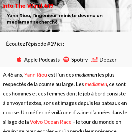
Into The Wind #19
Yann Riou, l'ingénieur-ministe devenu un
mediaman recherché
Écoutez l'épisode #19 ici :
Apple Podcasts
Spotify
Deezer
A 46 ans,
Yann Riou
est l’un des
mediamen
les plus
respectés de la course au large. Les
mediamen
, ce sont
ces hommes et ces femmes dont le job à bord consiste
à envoyer textes, sons et images depuis les bateaux en
course. Un métier né voilà une dizaine d’années dans le
sillage de la
Volvo Ocean Race
– le tour du monde en
équipage avec escales – qui a rendu leur présence