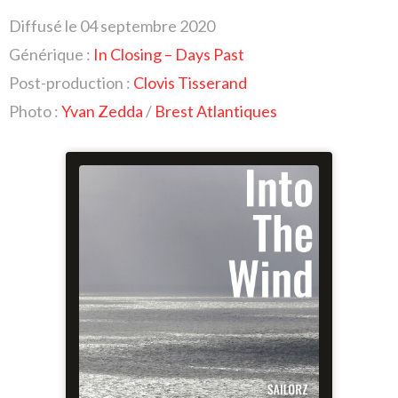
Diffusé le 04 septembre 2020
Générique :
In Closing – Days Past
Post-production :
Clovis Tisserand
Photo :
Yvan Zedda
/
Brest Atlantiques