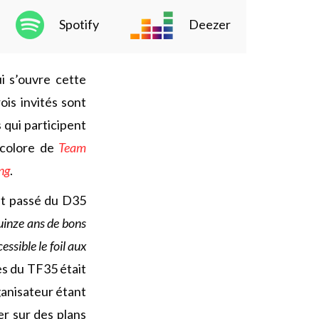
Spotify
Deezer
ui s’ouvre cette
rois invités sont
 qui participent
ricolore de
Team
ng
.
st passé du D35
quinze ans de bons
essible le foil aux
es du TF35 était
rganisateur étant
er sur des plans