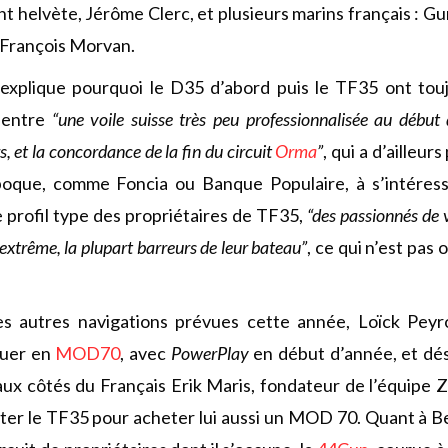
t helvète, Jérôme Clerc, et plusieurs marins français : 
 François Morvan.
explique pourquoi le D35 d’abord puis le TF35 ont touj
, entre
“une voile suisse très peu professionnalisée au débu
, et la concordance de la fin du circuit
Orma
”
, qui a d’ailleur
poque, comme Foncia ou Banque Populaire, à s’intéresser
e profil type des propriétaires de TF35,
“des passionnés de v
 extrême, la plupart barreurs de leur bateau”
, ce qui n’est pas 
es autres navigations prévues cette année, Loïck Peyr
guer en
MOD70
, avec
PowerPlay
en début d’année, et dé
ux côtés du Français Erik Maris, fondateur de l’équipe Z
ter le TF35 pour acheter lui aussi un MOD 70. Quant à Be