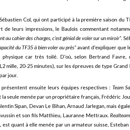
Sébastien Col, qui ont participé à la première saison du 
art de leurs impressions, le Baulois commentant notamm
t au cahier des charges, c’est génial de voler sur un miroir”
. Sé
capacité du TF35 à bien voler au près”
avant d’expliquer que l
t physique car très toilé. D’où, selon Bertrand Favre,
,2 mille, 20-25 minutes), sur les épreuves de type Grand P
ar jour.
 présentent ensuite leurs équipes respectives :
Team Sa
t la seule menée par un propriétaire français, Frédéric J
Valentin Sipan, Devan Le Bihan, Arnaud Jarlegan, mais éga
avussin et son fils Matthieu, Lauranne Mettraux.
Realteam 
, est quant à elle menée par un armateur suisse, Esteban