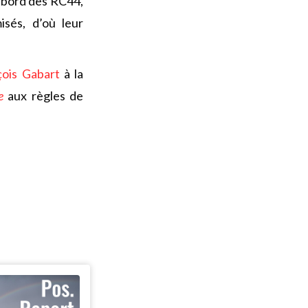
à bord des RC44,
sés, d’où leur
çois Gabart
à la
e
aux règles de