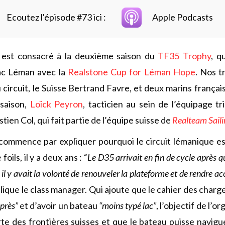
Ecoutez l'épisode #73 ici :
Apple Podcasts
 est consacré à la deuxième saison du
TF35 Trophy
, q
lac Léman avec la
Realstone Cup for Léman Hope
. Nos t
 circuit, le Suisse Bertrand Favre, et deux marins français
 saison,
Loïck Peyron
, tacticien au sein de l’équipage t
stien Col, qui fait partie de l’équipe suisse de
Realteam Saili
commence par expliquer pourquoi le circuit lémanique e
oils, il y a deux ans : “
Le D35 arrivait en fin de cycle après 
 il y avait la volonté de renouveler la plateforme et de rendre acc
plique le class manager. Qui ajoute que le cahier des charg
 près”
et d’avoir un bateau
“moins typé lac”
, l’objectif de l’o
orte des frontières suisses et que le bateau puisse navigu