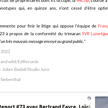
rcuit de propriétaires dont il s’occupe, la
44Cup
, courue 
otypes qui, en quinze ans, n’ont cessé d’être optimi
mmente pour finir le litige qui oppose l’équipe de
Fran
/23 à propos de la conformité du trimaran
SVR Lazartigu
“un très mauvais message envoyé au grand public.”
i 2022
t and wild/EdRecords
: Julien Badoil/Studio Juno
n Siebenthal