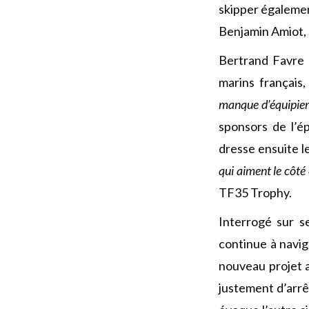
skipper égalemen
Benjamin Amiot,
Bertrand Favre 
marins français
manque d’équipiers
sponsors de l’é
dresse ensuite l
qui aiment le côté
TF35 Trophy.
Interrogé sur s
continue à navi
nouveau projet a
justement d’arrê