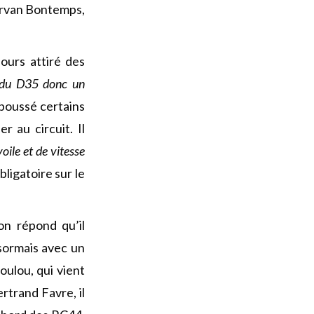
Gurvan Bontemps,
ours attiré des
t du D35 donc un
s poussé certains
 au circuit. Il
oile et de vitesse
obligatoire sur le
on répond qu’il
sormais avec un
oulou, qui vient
rtrand Favre, il