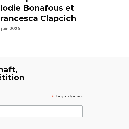
lodie Bonafous et
rancesca Clapcich
 juin 2026
haft,
tition
*
champs obligatoires