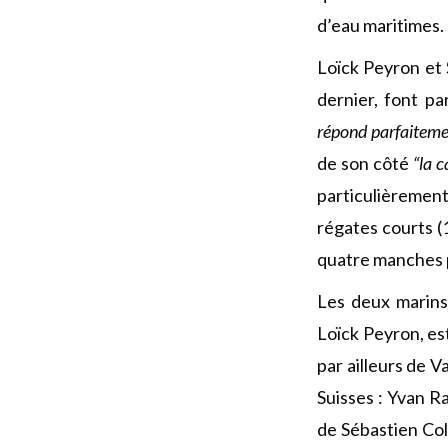
d’eau maritimes.
Loïck Peyron et 
dernier, font p
répond parfaitemen
de son côté
“la 
particulièremen
régates courts (1
quatre manches p
Les deux marins
Loïck Peyron, es
par ailleurs de 
Suisses : Yvan R
de Sébastien Col