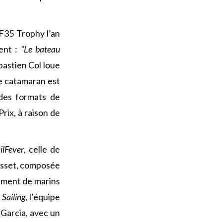
TF35 Trophy l’an
ent :
“Le bateau
bastien Col loue
e catamaran est
 des formats de
rix, à raison de
ilFever
, celle de
ousset, composée
lement de marins
Sailing
, l’équipe
 Garcia, avec un