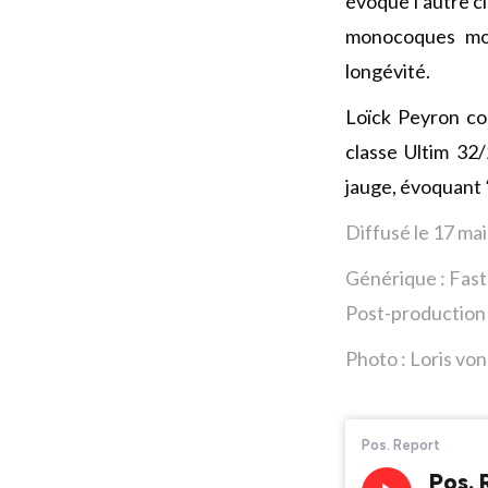
évoque l’autre ci
monocoques mon
longévité.
Loïck Peyron co
classe Ultim 32
jauge, évoquant
Diffusé le 17 ma
Générique : Fas
Post-production 
Photo : Loris vo