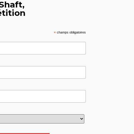
Shaft,
tition
*
champs obligatoires