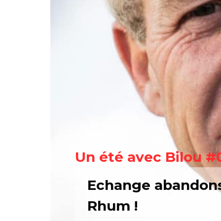
Un été avec Bilou #
Echange abandons 
Rhum !