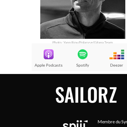
Photo : Yann Riou/Polaryse/Gitana Team
Apple Podcasts
Spotify
Deezer
Membre du Synd