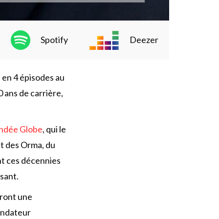
Spotify
Deezer
 en 4 épisodes au
0 ans de carrière,
ndée Globe
, qui le
et des Orma, du
t ces décennies
sant.
dront une
ondateur