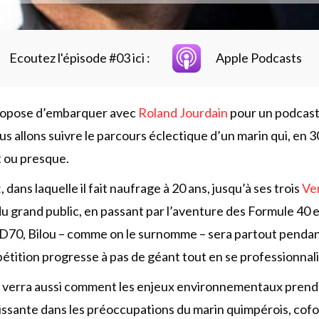
Ecoutez l'épisode #03 ici :
Apple Podcasts
ropose d’embarquer avec
Roland Jourdain
pour un podcast
s allons suivre le parcours éclectique d’un marin qui, en 3
t ou presque.
t
, dans laquelle il fait naufrage à 20 ans, jusqu’à ses trois
Ve
u grand public, en passant par l’aventure des Formule 40 
70, Bilou – comme on le surnomme – sera partout pendan
pétition progresse à pas de géant tout en se professionnali
 on verra aussi comment les enjeux environnementaux pren
ssante dans les préoccupations du marin quimpérois, cof