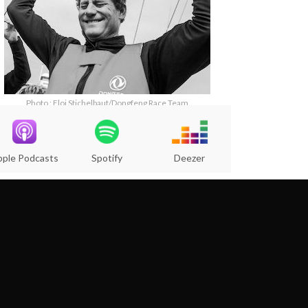
Photo : Eloi Stichelbaut/Dongfeng Race Team
pple Podcasts
Spotify
Deezer