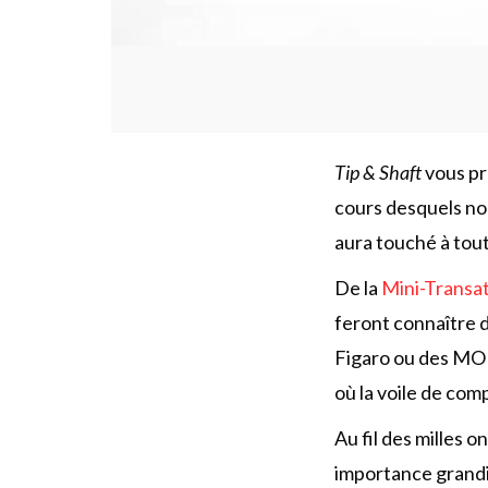
Tip & Shaft
vous p
cours desquels nou
aura touché à tou
De la
Mini-Transa
feront connaître d
Figaro ou des MOD
où la voile de com
Au fil des milles
importance grandi