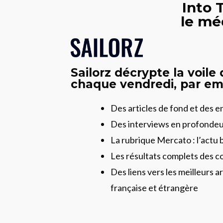
Into 
le mé
Sailorz décrypte la voile
chaque vendredi, par ema
Des articles de fond et des 
Des interviews en profonde
La rubrique Mercato : l’actu 
Les résultats complets des c
Des liens vers les meilleurs ar
française et étrangère