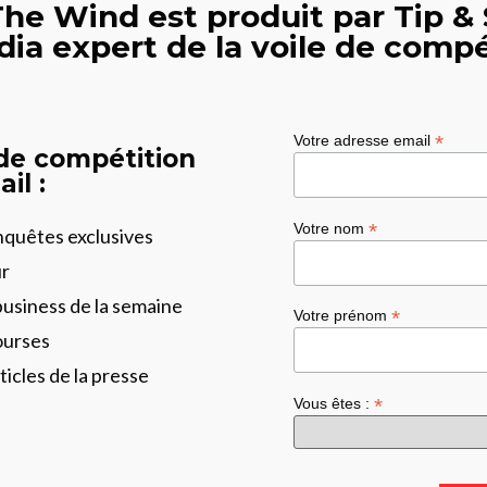
The Wind est produit par Tip & 
dia expert de la voile de compé
*
Votre adresse email
 de compétition
il :
*
Votre nom
enquêtes exclusives
ur
business de la semaine
*
Votre prénom
ourses
ticles de la presse
*
Vous êtes :