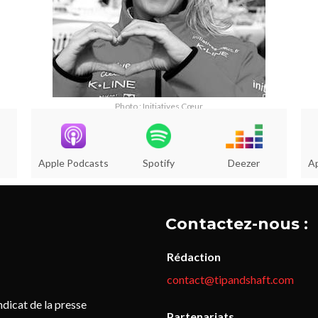
Photo : Initiatives Cœur
Apple Podcasts
Spotify
Deezer
A
Contactez-nous :
Rédaction
contact@tipandshaft.com
icat de la presse
Partenariats