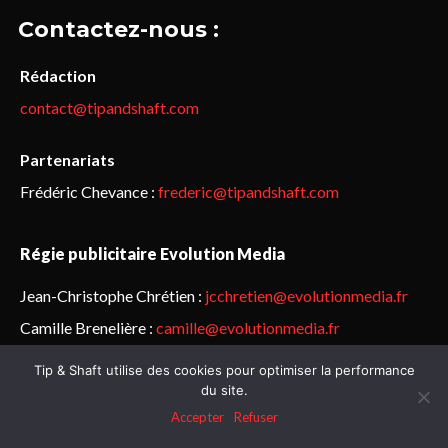
Contactez-nous :
Rédaction
contact@tipandshaft.com
Partenariats
Frédéric Chevance :
frederic@tipandshaft.com
Régie publicitaire Evolution Media
Jean-Christophe Chrétien :
jcchretien@evolutionmedia.fr
Camille Brenelière :
camille@evolutionmedia.fr
Tip & Shaft utilise des cookies pour optimiser la performance
© Sailorz 2015-2025. Tous droits réservés.
Mentions légales &
du site.
politique de confidentialité
Accepter
Refuser