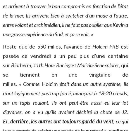
et arrivent à trouver le bon compromis en fonction de l’état
de la mer. Ils arrivent bien à switcher d’un mode à l’autre,
entre volant et archimédien, il ne faut pas oublier que Kevin a
une grosse expérience du Sud, et ça se voit. »
Reste que de 550 milles, l’avance de
Holcim PRB
est
passée ce vendredi à un peu plus d’une centaine
sur
Biotherm
,
11th Hour Racing
et
Malizia-Seaexplore
r, qui
se tiennent en une vingtaine de
milles.
« Comme
Holcim
était dans un autre système, ils
n’ont logiquement pas trop forcé, avançant à 18-20 nœuds,
sur un tapis roulant. Ils ont peut-être aussi eu leur lot
d’avaries, on a vu qu’ils avaient déchiré la chute de J2.
Et,
derrière, les autres ont toujours gardé du vent
, ce qui
leur a permis de refaire une partie de leur retard »
, explique