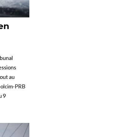
 en
ibunal
essions
jout au
’Holcim-PRB
u 9