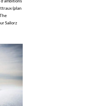
 d’ambitions
ttraux (plan
 The
ur Sailorz