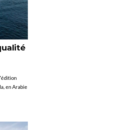
qualité
’édition
a, en Arabie