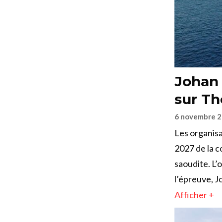
Johan 
sur Th
6 novembre 
Les organis
2027 de la c
saoudite. L’
l’épreuve, J
Afficher +