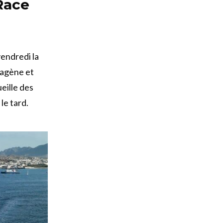
Race
endredi la
hagène et
ueille des
le tard.