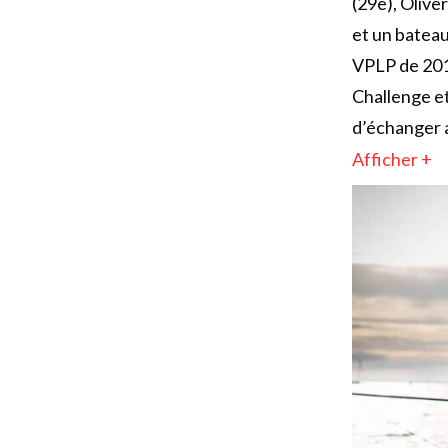
(29e), Oliv
et un batea
VPLP de 2018
Challenge et
d’échanger a
Afficher +