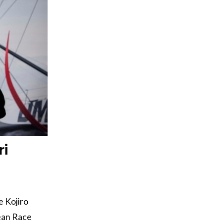
ri
e Kojiro
cean Race