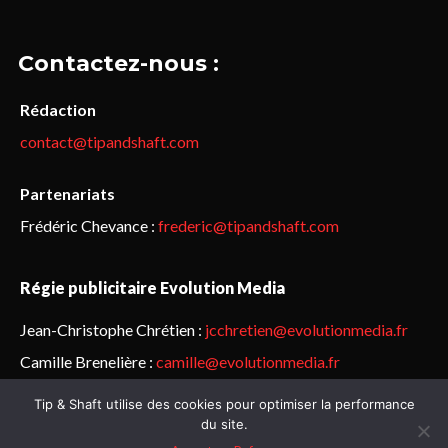
Contactez-nous :
Rédaction
contact@tipandshaft.com
Partenariats
Frédéric Chevance :
frederic@tipandshaft.com
Régie publicitaire Evolution Media
Jean-Christophe Chrétien :
jcchretien@evolutionmedia.fr
Camille Brenelière :
camille@evolutionmedia.fr
Tip & Shaft utilise des cookies pour optimiser la performance
© Sailorz 2015-2025. Tous droits réservés.
Mentions légales &
du site.
politique de confidentialité