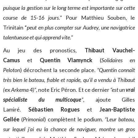
puisque la gestion sur le long terme est importante sur cette
course de 15-16 jours.”
Pour Matthieu Souben, le
Trinitain “
peut en plus compter sur Audrey, une navigatrice
talentueuse et qui apprend vite.”
Au jeu des pronostics,
Thibaut Vauchel-
Camus
et
Quentin Vlamynck
(
Solidaires en
Peloton
)
décrochent la seconde place.
“
Quentin connaît
très bien le bateau, fiable et rapide, qu’il a vendu à Thibaut
(
ex
Arkema 4)”
, note Eric Péron. Et ce dernier
“est un
vrai
spécialiste du multicoque
”
, ajoute Gilles
Lamiré.
Sébastien Rogues
et
Jean-Baptiste
Gellée
(
Primonial
) complètent le podium.
“Leur bateau,
sur lequel j’ai eu la chance de naviguer, montre un gros