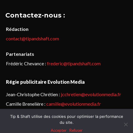
Contactez-nous :
Rédaction
contact@tipandshaft.com
Partenariats
Frédéric Chevance :
frederic@tipandshaft.com
Régie publicitaire Evolution Media
Jean-Christophe Chrétien :
jcchretien@evolutionmedia.fr
Camille Brenelière :
camille@evolutionmedia.fr
Tip & Shaft utilise des cookies pour optimiser la performance
© Sailorz 2015-2025. Tous droits réservés.
Mentions légales &
du site.
politique de confidentialité
Accepter
Refuser