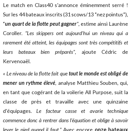
Le match en Class40 s’annonce éminemment serré !
Sur les 44 bateaux inscrits (31 scows/13 “nez pointus”),
“
un quart de la flotte peut gagner
”
, estime ainsi Laurène
Coroller.
“Les skippers ont aujourd’hui un niveau qui a
rarement été atteint, les équipages sont très compétitifs et
leurs bateaux bien préparés”
, ajoute Cédric de
Kervenoaël.
« Le niveau de la flotte fait que
tout le monde est obligé de
mener un rythme élevé
,
analyse Matthieu Souben, qui,
en tant que cogérant de la voilerie All Purpose, suit la
classe de près et travaille avec une quinzaine
d’équipages.
Le facteur casse et avarie technique
commence donc à rentrer dans l’équation et oblige à savoir
lever le pied quand il faut.”
Avec encore
onze bateaux