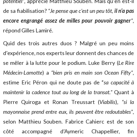
potentiel”
, apprécie Matthieu Souben. Mais qu’en est-il
de sa fiabilisation?
“Je pense que c’est un peu tôt,
il n’a pas
encore engrangé assez de milles pour pouvoir gagner
”
,
répond Gilles Lamiré.
Quid des trois autres duos ? Malgré un peu moins
d’expérience, nos experts leur donnent des chances de
se mêler à la lutte pour le podium. Luke Berry (
Le Rire
Médecin-Lamotte
) a
“bien pris en main son Ocean Fifty”
,
estime Eric Péron qui ne doute pas de “
sa capacité à
maintenir la cadence tout au long de la transat.”
Quant à
Pierre Quiroga et Ronan Treussart (
Viabilis
),
“si la
mayonnaise prend entre eux, ils peuvent être redoutables”
,
selon Matthieu Souben. Fabrice Cahierc est de son
côté accompagné d’Aymeric Chappellier, fin