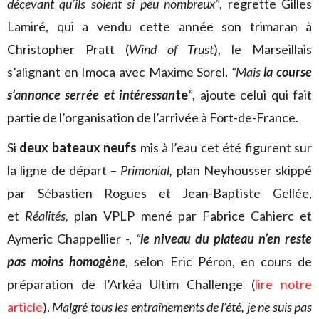
décevant qu’ils soient si peu nombreux”
, regrette Gilles
Lamiré, qui a vendu cette année son trimaran à
Christopher Pratt (
Wind of Trust
), le Marseillais
s’alignant en Imoca avec Maxime Sorel.
“Mais
la course
s’annonce serrée et intéressan
te
”
, ajoute celui qui fait
partie de l’organisation de l’arrivée à Fort-de-France.
Si
deux bateaux neufs
mis à l’eau cet été figurent sur
la ligne de départ –
Primonial,
plan Neyhousser skippé
par Sébastien Rogues et Jean-Baptiste Gellée,
et
Réalités,
plan VPLP mené par Fabrice Cahierc et
Aymeric Chappellier -,
“
le niveau du plateau n’en reste
pas moins homogène
, selon Eric Péron, en cours de
préparation de l’Arkéa Ultim Challenge (
lire notre
article
).
Malgré tous les entraînements de l’été, je ne suis pas