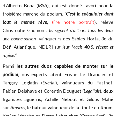
d’Alberto Bona (
IBSA
), qui est donné favori pour la
troisième marche du podium.
“
C’est le coéquipier dont
tout le monde rêve
,
(
lire notre portrait
), relève
Christophe Gaumont.
Ils signent d’ailleurs tous les deux
une bonne saison
[vainqueurs des Sables-Horta, 3e du
Défi Atlantique, NDLR]
sur leur Mach 40.5, récent et
rapide.”
Parmi
les autres duos capables de monter sur le
podium
, nos experts citent Erwan Le Draoulec et
Tanguy Leglatin (
Everial
), vainqueurs du Fastnet,
Fabien Delahaye et Corentin Douguet (
Legallais
), deux
figaristes aguerris, Achille Nebout et Gildas Mahé
sur
Amarris
, le bateau vainqueur de la Route du Rhum,
Xavier Macaire et Pierre Leboucher (
Groupe Snef
), 2e