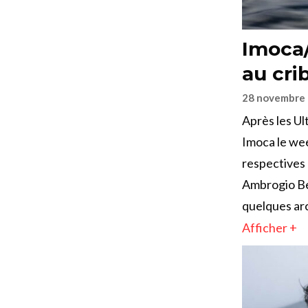
Imoca/
au cri
28 novembre
Après les Ul
Imoca le wee
respectives
Ambrogio Bec
quelques arc
Afficher +