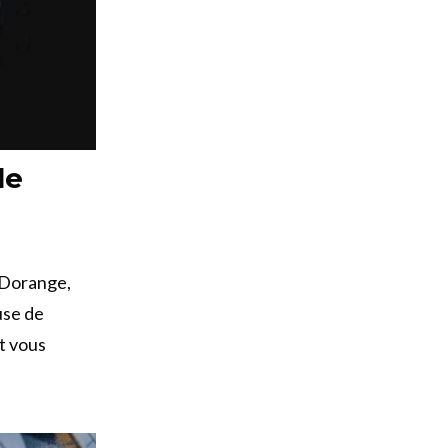
le
e Dorange,
use de
ft vous