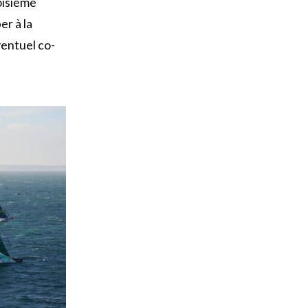
oisième
er à la
ventuel co-