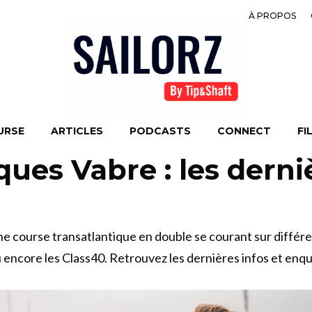
À PROPOS
URSE
ARTICLES
PODCASTS
CONNECT
FI
ques Vabre : les derni
e course transatlantique en double se courant sur différent
u encore les Class40. Retrouvez les dernières infos et enquê