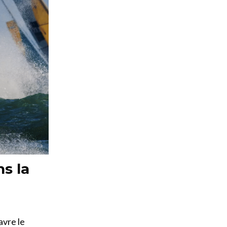
s la
avre le