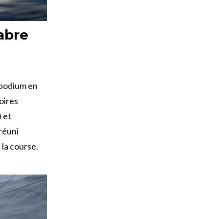
abre
n podium en
oires
 et
réuni
 la course.