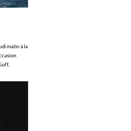
di matin à la
occasion
Goff.