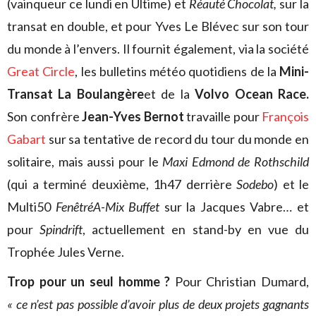
(vainqueur ce lundi en Ultime) et
Réauté Chocolat,
sur la
transat en double, et pour Yves Le Blévec sur son tour
du monde à l’envers. Il fournit également, via la société
Great Circle
, les bulletins météo quotidiens de la
Mini-
Transat La Boulangère
et de la
Volvo Ocean Race.
Son confrère
Jean-Yves Bernot
travaille pour
François
Gabart
sur sa tentative de record du tour du monde en
solitaire, mais aussi pour le
Maxi Edmond de Rothschild
(qui a terminé deuxième, 1h47 derrière
Sodebo
) et le
Multi50
FenêtréA-Mix Buffet
sur la Jacques Vabre… et
pour
Spindrift
, actuellement en stand-by en vue du
Trophée Jules Verne.
Trop pour un seul homme ?
Pour Christian Dumard,
« ce n’est pas possible d’avoir plus de deux projets gagnants