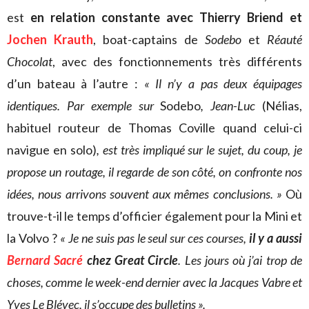
est
en relation constante
avec Thierry Briend et
Jochen Krauth
, boat-captains de
Sodebo
et
Réauté
Chocolat
, avec des fonctionnements très différents
d’un bateau à l’autre :
« Il n’y a pas deux équipages
identiques. Par exemple sur
Sodebo
, Jean-Luc
(Nélias,
habituel routeur de Thomas Coville quand celui-ci
navigue en solo)
, est très impliqué sur le sujet, du coup, je
propose un routage, il regarde de son côté, on confronte nos
idées, nous arrivons souvent aux mêmes conclusions. »
Où
trouve-t-il le temps d’officier également pour la Mini et
la Volvo ?
« Je ne suis pas le seul sur ces courses,
il y a aussi
Bernard Sacré
chez Great Circle
. Les jours où j’ai trop de
choses, comme le week-end dernier avec la Jacques Vabre et
Yves Le Blévec, il s’occupe des bulletins ».