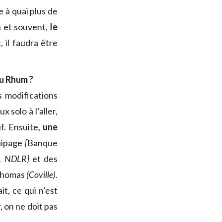
e à quai plus de
n et souvent,
le
 il faudra être
u Rhum ?
s modifications
ux solo à l’aller,
f. Ensuite,
une
quipage
[
Banque
, NDLR]
et des
Thomas
(Coville)
.
t, ce qui n’est
, on ne doit pas