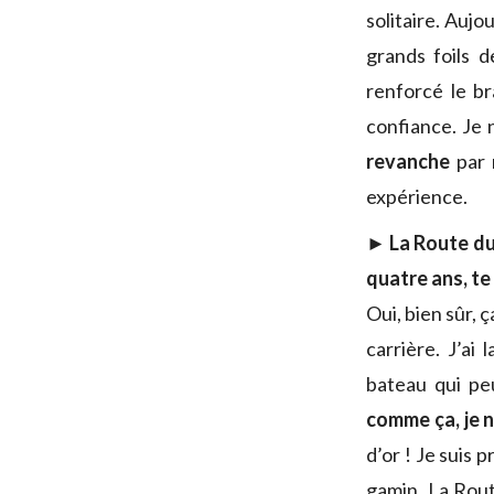
solitaire. Aujo
grands foils 
renforcé le br
confiance. Je 
revanche
par 
expérience.
► La Route du
quatre ans, te
Oui, bien sûr, 
carrière. J’ai
bateau qui pe
comme ça, je n
d’or ! Je suis 
gamin. La Route