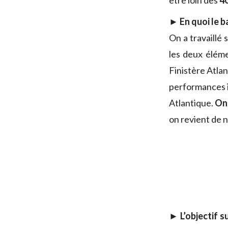
être loin des
40
► En quoi le b
On a travaillé 
les deux éléme
Finistère Atlan
performances i
Atlantique.
On 
on revient de 
► L’objectif 