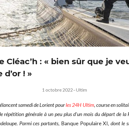
 Cléac’h : « bien sûr que je ve
 d’or ! »
1 octobre 2022
–
Ultim
’élancent samedi de Lorient pour
les 24H Ultim
, course en solit
 de répétition générale à un peu plus d’un mois du départ de 
deloupe. Parmi ces partants,
Banque Populaire XI
, dont le 