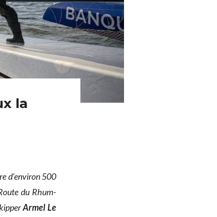
ux la
aire d’environ 500
la Route du Rhum-
skipper
Armel Le