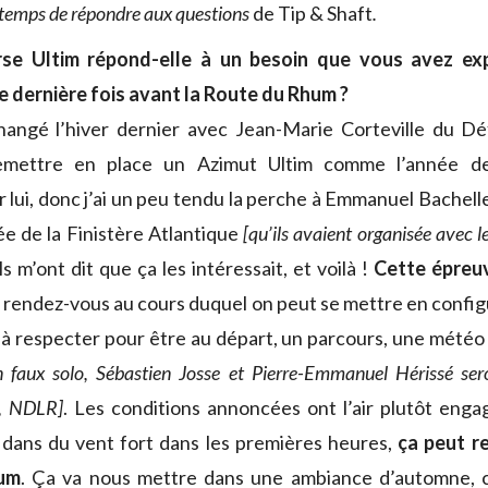
e temps de répondre aux questions
de Tip & Shaft
.
se Ultim répond-elle à un besoin que vous avez ex
 dernière fois avant la Route du Rhum ?
changé l’hiver dernier avec Jean-Marie Corteville du D
emettre en place un Azimut Ultim comme l’année dern
 lui, donc j’ai un peu tendu la perche à Emmanuel Bachell
vée de la Finistère Atlantique
[qu’ils avaient organisée avec l
 ils m’ont dit que ça les intéressait, et voilà !
Cette épreu
er rendez-vous au cours duquel on peut se mettre en config
 à respecter pour être au départ, un parcours, une météo à
n faux solo, Sébastien Josse et Pierre-Emmanuel Hérissé se
e, NDLR]
. Les conditions annoncées ont l’air plutôt eng
 dans du vent fort dans les premières heures,
ça peut r
um
. Ça va nous mettre dans une ambiance d’automne, c’