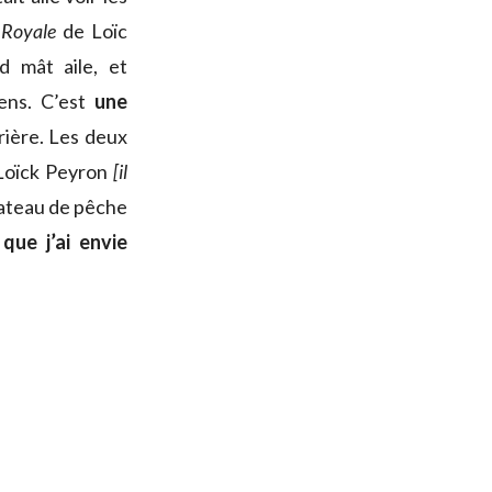
n
Royale
de Loïc
d mât aile, et
ens. C’est
une
rière. Les deux
à Loïck Peyron
[il
bateau de pêche
que j’ai envie