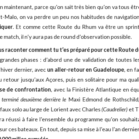
n maintenant, parce qu’on sait très bien qu’on va tous êtr
int-Malo, on va perdre un peu nos habitudes de navigatio
iquer
. Et comme cette Route du Rhum va être un sprint,
e match, il n’y aura pas de round d’observation possible.
s raconter comment tu t’es préparé pour cette Route d
 grandes phases : d’abord une de validation de toutes le
l’hiver dernier, avec
un aller-retour en Guadeloupe
, en fa
 retour jusqu’aux Açores, puis en solitaire pour ma quali
se de confrontation
, avec la Finistère Atlantique en é
terminé deuxième derrière le
Maxi Edmond de Rothschild
 faux solo au large de Lorient avec Charles
(Caudrelier)
et 
ura réussi à faire l’ensemble du programme qu’on souhaitai
sur ces bateaux. En tout, depuis sa mise à l’eau l’an dernier