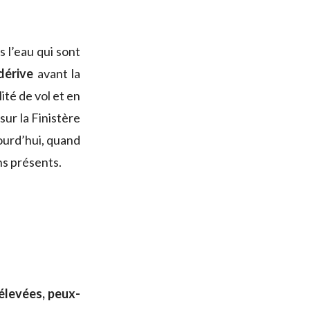
s l’eau qui sont
dérive
avant la
ité de vol et en
sur la Finistère
jourd’hui, quand
ns présents.
élevées, peux-