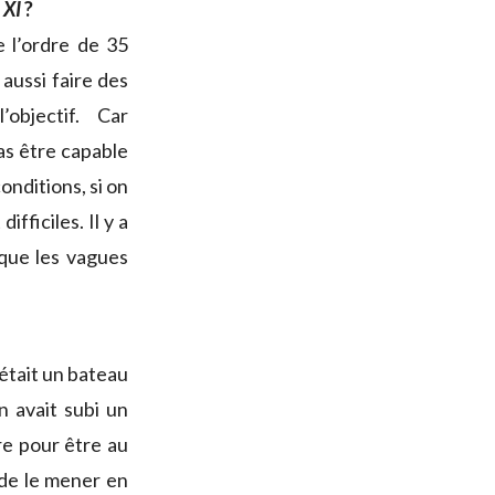
 XI
?
e l’ordre de 35
aussi faire des
bjectif. Car
as être capable
onditions, si on
fficiles. Il y a
 que les vagues
était un bateau
n avait subi un
re pour être au
é de le mener en