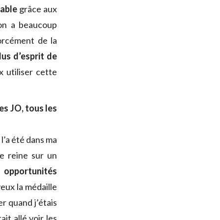
table
grâce aux
 on a beaucoup
forcément de la
plus d’esprit de
 utiliser cette
s JO, tous les
 l’a été dans ma
ie reine sur un
 opportunités
veux la médaille
er quand j’étais
it allé voir les