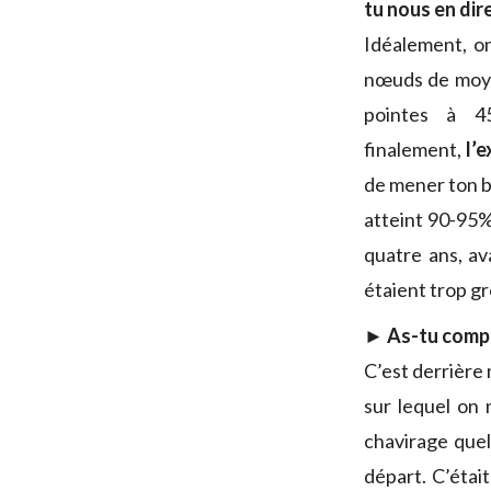
tu nous en dire
Idéalement, o
nœuds de moyen
pointes à 4
finalement,
l’e
de mener ton ba
atteint 90-95%,
quatre ans, av
étaient trop gr
► As-tu complè
C’est derrière 
sur lequel on 
chavirage quel
départ. C’était