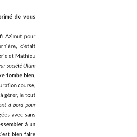
primé de vous
éfi Azimut pour
ière, c’était
erie et Mathieu
eur société Ultim
ve tombe bien
,
uration course,
 gérer, le tout
ront à bord pour
agées avec sans
essembler à un
est bien faire