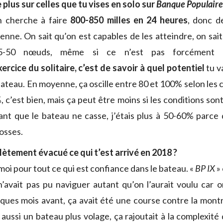
 plus sur celles que tu vises en solo sur
Banque Populaire
n cherche à faire
800-850 milles en 24 heures
, donc d
ne. On sait qu’on est capables de les atteindre, on sait 
5-50 nœuds, même si ce n’est pas forcément l’o
xercice du solitaire, c’est de savoir à quel potentiel
tu v
teau. En moyenne, ça oscille entre 80 et 100% selon les c
 c’est bien, mais ça peut être moins si les conditions sont di
ant que le bateau ne casse, j’étais plus à 50-60% parce
osses.
tement évacué ce qui t’est arrivé en 2018 ?
moi pour tout ce qui est confiance dans le bateau. «
BP IX
» 
n’avait pas pu naviguer autant qu’on l’aurait voulu car o
ques mois avant, ça avait été une course contre la mont
 aussi un bateau plus volage, ça rajoutait à la complexit