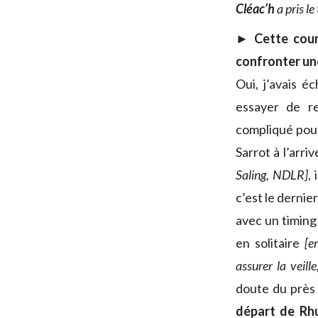
Cléac’h
a pris l
► Cette cour
confronter une
Oui, j’avais é
essayer de r
compliqué pour
Sarrot à l’arri
Saling, NDLR]
,
c’est le derni
avec un timing
en solitaire
[e
assurer la veill
doute du près
départ de Rh