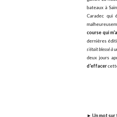
bateaux à Sai
Caradec qui é
malheureuseme
course qui m
dernières édit
s’était blessé à
deux jours ap
d’effacer
cett
► Un mot sur 