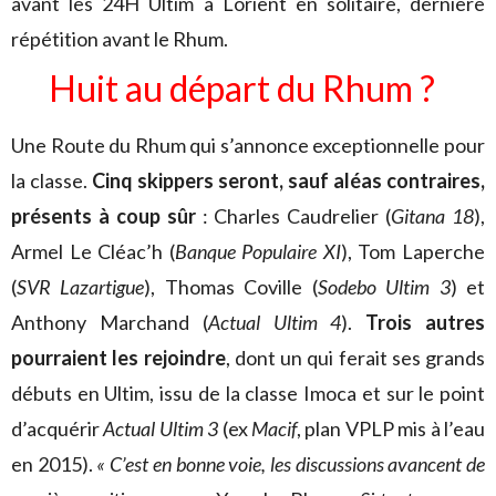
avant les 24H Ultim à Lorient en solitaire, dernière
répétition avant le Rhum.
Huit au départ du Rhum ?
Une Route du Rhum qui s’annonce exceptionnelle pour
la classe.
Cinq skippers seront, sauf aléas contraires,
présents à coup sûr
: Charles Caudrelier (
Gitana 18
),
Armel Le Cléac’h (
Banque Populaire XI
), Tom Laperche
(
SVR Lazartigue
), Thomas Coville (
Sodebo Ultim 3
) et
Anthony Marchand (
Actual Ultim 4
).
Trois autres
pourraient les rejoindre
, dont un qui ferait ses grands
débuts en Ultim, issu de la classe Imoca et sur le point
d’acquérir
Actual Ultim 3
(ex
Macif
, plan VPLP mis à l’eau
en 2015).
« C’est en bonne voie, les discussions avancent de