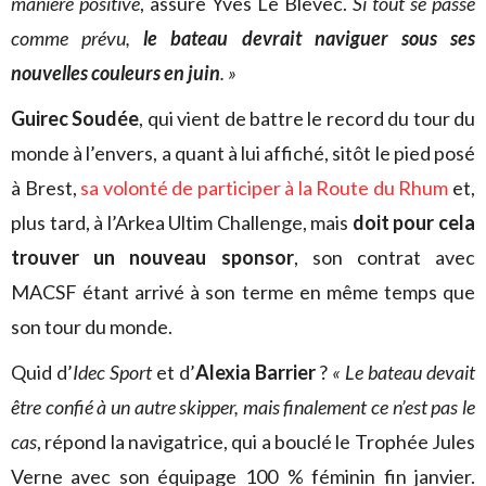
manière positive
, assure Yves Le Blevec.
Si tout se passe
comme prévu,
le bateau devrait naviguer sous ses
nouvelles couleurs en juin
. »
Guirec Soudée
, qui vient de battre le record du tour du
monde à l’envers, a quant à lui affiché, sitôt le pied posé
à Brest,
sa volonté de participer à la Route du Rhum
et,
plus tard, à l’Arkea Ultim Challenge, mais
doit pour cela
trouver un nouveau sponsor
, son contrat avec
MACSF étant arrivé à son terme en même temps que
son tour du monde.
Quid d’
Idec Sport
et d’
Alexia Barrier
?
« Le bateau devait
être confié à un autre skipper, mais finalement ce n’est pas le
cas
, répond la navigatrice, qui a bouclé le Trophée Jules
Verne avec son équipage 100 % féminin fin janvier.