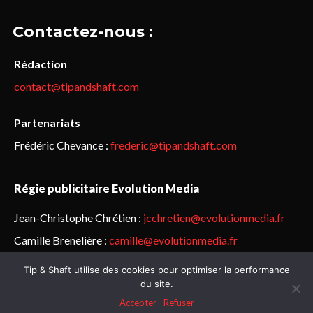
Contactez-nous :
Rédaction
contact@tipandshaft.com
Partenariats
Frédéric Chevance :
frederic@tipandshaft.com
Régie publicitaire Evolution Media
Jean-Christophe Chrétien :
jcchretien@evolutionmedia.fr
Camille Brenelière :
camille@evolutionmedia.fr
Tip & Shaft utilise des cookies pour optimiser la performance
© Sailorz 2015-2025. Tous droits réservés.
Mentions légales &
du site.
politique de confidentialité
Accepter
Refuser