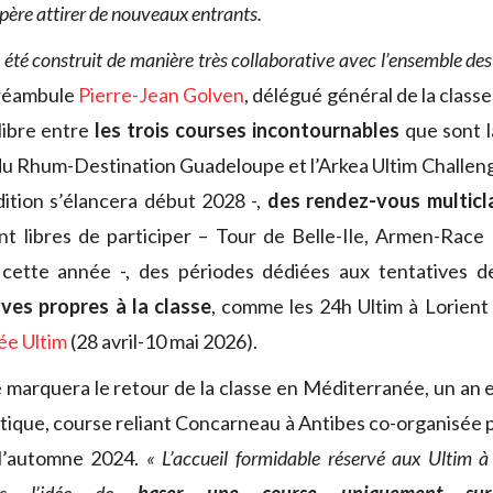
spère attirer de nouveaux entrants.
a été construit de manière très collaborative avec l’ensemble des
préambule
Pierre-Jean Golven
, délégué général de la class
ilibre entre
les
trois courses incontournables
que sont l
 du Rhum-Destination Guadeloupe et l’Arkea Ultim Challen
ition s’élancera début 2028 -,
des rendez-vous multicl
nt libres de participer – Tour de Belle-Ile, Armen-Race
cette année -, des périodes dédiées aux tentatives de
ves propres à la classe
, comme les 24h Ultim à Lorien
ée Ultim
(28 avril-10 mai 2026).
 marquera le retour de la classe en Méditerranée, un an e
tique, course reliant Concarneau à Antibes co-organisée p
l’automne 2024.
« L’accueil formidable réservé aux Ultim à 