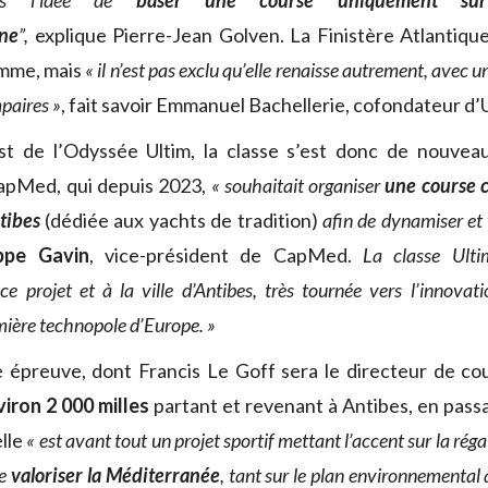
ans l’idée de
baser une course uniquement su
ne
”,
explique Pierre-Jean Golven. La Finistère Atlantiqu
amme, mais
« il n’est pas exclu qu’elle renaisse autrement, avec u
mpaires »
, fait savoir Emmanuel Bachellerie, cofondateur d’U
st de l’Odyssée Ultim, la classe s’est donc de nouvea
CapMed, qui depuis 2023,
« souhaitait organiser
une course 
tibes
(dédiée aux yachts de tradition)
afin de dynamiser et v
ippe Gavin
, vice-président de CapMed.
La classe Ulti
ce projet et à la ville d’Antibes, très tournée vers l’innovat
emière technopole d’Europe. »
 épreuve, dont Francis Le Goff sera le directeur de cou
viron 2 000 milles
partant et revenant à Antibes, en pass
elle
« est avant tout un projet sportif mettant l’accent sur la régat
de
valoriser la Méditerranée
, tant sur le plan environnemental 