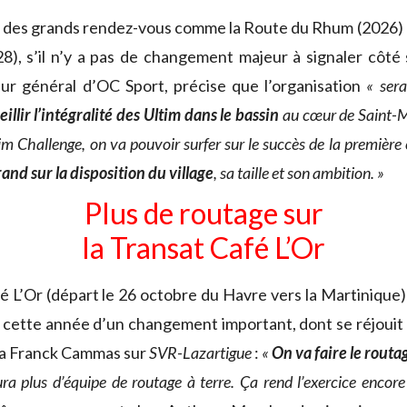
t des grands rendez-vous comme la Route du Rhum (2026) e
8), s’il n’y a pas de changement majeur à signaler côté 
eur général d’OC Sport, précise que l’organisation
« ser
illir l’intégralité des Ultim dans le bassin
au cœur de Saint-Ma
im Challenge, on va pouvoir surfer sur le succès de la première 
and sur la disposition du village
, sa taille et son ambition. »
Plus de routage sur
la Transat Café L’Or
é L’Or (départ le 26 octobre du Havre vers la Martinique)
e cette année d’un changement important, dont se réjoui
a Franck Cammas sur
SVR-Lazartigue
:
«
On va faire le routag
aura plus d’équipe de routage à terre. Ça rend l’exercice encor