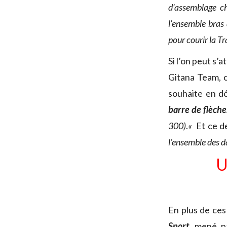
d’assemblage c
l’ensemble bras 
pour courir la Tr
Si l’on peut s’
Gitana Team, c
souhaite en dé
barre de flèch
300)
.
«
Et ce de
l’ensemble des d
U
En plus de ces 
Sport
, mené p