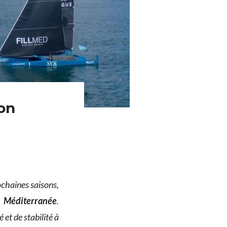
on
ochaines saisons,
n Méditerranée
.
é et de stabilité à