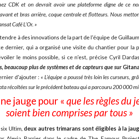
hez CDK et on devrait avoir une plateforme digne de ce nom
avant et bras arrière, coque centrale et flotteurs. Nous mett
ansat Café L’Or. »
attendre à des innovations de la part de l’équipe de Guillau
e dernier, qui a organisé une visite du chantier pour la 
voiler le moins possible, si ce n’est, précise Cyril Darda
es, beaucoup plus de systèmes et de capteurs que sur
Gitan
rnier d’ajouter :
« L’équipe a poussé très loin les curseurs, 
ata récoltées sur le précédent bateau
qui a parcouru 200 000 mil
ne jauge pour «
que les règles du j
soient bien comprises par tous »
six Ultim,
deux autres trimarans sont éligibles à la jau
ar Alexia Barrier dans le cadre de The Famous Project