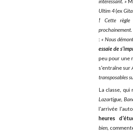
intéressant. »
Mê
Ultim 4
(ex
Git
!
Cette règle 
prochainement
:
« Nous démonto
essaie de s’imp
peu pour une mi
s’entraîne sur
transposables s
La classe, qui
Lazartigue
,
Banq
l’arrivée l’a
heures d’ét
bien,
commente 