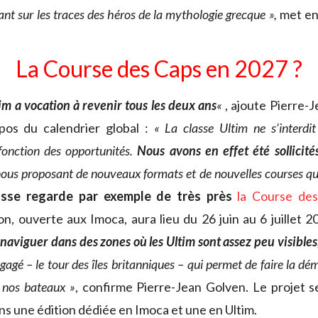
tant sur les traces des héros de la mythologie grecque »,
met en
La Course des Caps en 2027 ?
im a vocation à revenir tous les deux ans
«
, ajoute Pierre-
opos du calendrier global :
« La classe Ultim
ne s’interdit
onction des opportunités.
Nous avons en effet été sollicité
ous proposant de nouveaux formats et de nouvelles courses qui
asse regarde par exemple de très près
la Course de
on, ouverte aux Imoca, aura lieu du 26 juin au 6 juillet 
r naviguer dans des zones où les Ultim sont assez peu visibles
gagé – le tour des îles britanniques – qui permet de faire la dé
 nos bateaux »
, confirme Pierre-Jean Golven. Le projet se
ns une édition dédiée en Imoca et une en Ultim.