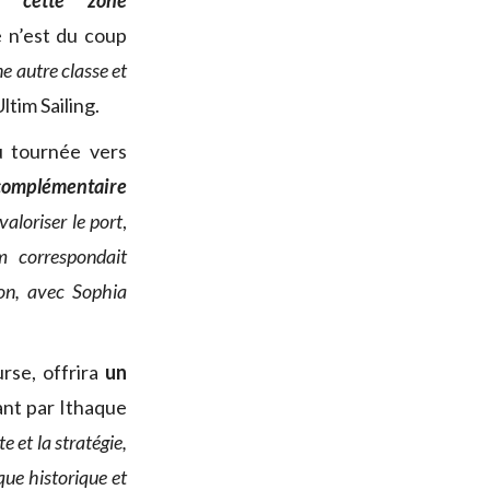
r cette zone
e n’est du coup
ne autre classe et
ltim Sailing.
u tournée vers
complémentaire
aloriser le port
,
m correspondait
ion, avec Sophia
rse, offrira
un
ant par Ithaque
e et la stratégie,
que historique et