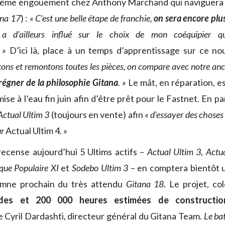
me engouement chez Anthony Marchand qui naviguera à
ana 17
) :
« C’est une belle étape de franchie,
on sera encore plu
a d’ailleurs influé sur le choix de mon coéquipier qu
. »
D’ici là, place à un temps d’apprentissage sur ce n
ns et remontons toutes les pièces, on compare avec notre anc
régner de la philosophie Gitana
. »
Le mât, en réparation, e
se à l’eau fin juin afin d’être prêt pour le Fastnet. En par
Actual Ultim 3
(toujours en vente) afin
« d’essayer des choses 
ur
Actual Ultim 4
. »
 recense aujourd’hui 5 Ultims actifs –
Actual Ultim 3
,
Actu
ue Populaire XI
et
Sodebo Ultim 3
– en comptera bientôt u
utomne prochain du très attendu
Gitana 18
. Le projet, co
udes et 200 000 heures estimées de constructio
Cyril Dardashti, directeur général du Gitana Team.
Le ba