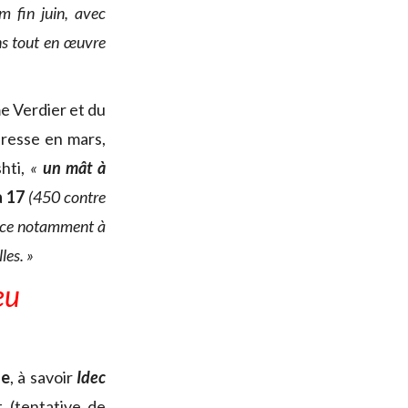
 fin juin, avec
ons tout en œuvre
me Verdier et du
presse en mars,
shti,
«
un mât à
a 17
(450 contre
grâce notamment à
les. »
eu
ge
, à savoir
Idec
 (tentative de