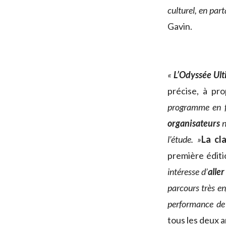
culturel, en par
Gavin.
«
L’Odyssée Ult
précise, à pr
programme en f
organisateurs
n
l’étude. »
La cl
première éditi
intéresse d’
alle
parcours très en
performance de
tous les deux a