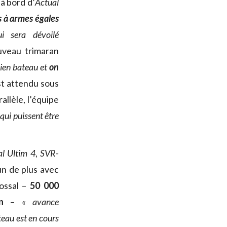
 bord d’
Actual
s à armes égales
i sera dévoilé
ouveau trimaran
ien bateau et
on
st attendu sous
allèle, l’équipe
qui puissent être
al Ultim 4
,
SVR-
n de plus avec
lossal –
50 000
n
–
« avance
teau est en cours