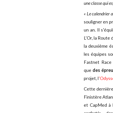
une classe qui e
« Le calendrier 
souligner en 
un an. Il s’équ
L’Or, la Route
la deuxième éd
les équipes so
Fastnet Race 
que
des épreu
projet, l
’Odyss
Cette dernière
Finistère Atlan
et CapMed à 